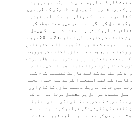
صنعت کار کے سازوسامان کا ایک اہم جزو ہے،
 رکھیں۔ شارپننگ چیسل منظم رگڑ کے طریقوں
کناروں سے مواد کو ہٹایا جا سکے اور تیز،
و شامل کیا گیا ہے، جن میں سخت فولاد کی
نتائج فراہم کرتی ہے۔ مؤثر شارپننگ چیسل
ڈیزائن کے پیچھے ٹیکنالوجی کا ڈھانچہ درست زاویہ ہندسیات پر مشتمل ہوتا ہے، جو عام طور پر بہترین کاٹنے کی کارکردگی کے لیے 25 سے 30 درجے
ورانہ درجے کے شارپننگ چیسل آلے اکثر قابلِ
ر رکھتے ہیں، جس سے اندازہ لگانے کی ضرورت
کے متعدد صنعتوں اور صنعتوں میں اطلاق ہوتے
ڑی کے کام کرنے والے اپنے چیسلز کی مناسب
اد کو ہٹانے کے لیے باریک تفصیلی کام کیا
 کاموں کے لیے استعمال کرتے ہیں جہاں بجلی
تے ہیں تاکہ باریک مجسمہ سازی کا کام اور
عمل متعدد مراحل پر مشتمل ہوتا ہے، جس کا
رجے کے ریت کے ذریعے کنارے کو بہتر بنایا
ن کاٹنے کی کارکردگی فراہم کرتا ہے۔ مناسب
تا ہے، جس کی وجہ سے یہ علم سنجیدہ صنعت