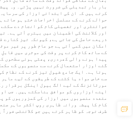
بھال کے معاشی فوائد وقت کے ساتھ قابلِ ذکر 
بار بار تبدیلی کی ضرورت نہیں پڑتی۔ وہ پیشہ
کرتے ہیں کہ ان کی ابتدائی اوزار کی سرمایہ 
حوالے کرنے کے مسلسل اخراجات ختم ہو جاتے ہی
جوائنٹری اور تفصیلی کام کو انجام دے سکتے 
اور کلائنٹ کی اطمینان میں بہتری آتی ہے۔ تی
ذریعے حاصل کی جاتی ہے، کیونکہ تیز کنارے قا
امکان میں کمی آتی ہے جو عام طور پر غیر موث
کے ساتھ کام کرنے پر وقت کی موثری میں قابلِ
پیدا ہونے والی کھردری، پھٹی ہوئی سطحوں کے 
ہوتا ہے۔ ایک جامع شیول تیز کرنے کے نظام ک
سے خاص مواد یا کٹنے کے طریقوں کے لیے ماہر 
مورٹائزنگ کے لیے الگ بیول اینگل برقرار رک
اپنے اوزاروں کو موافق بناسکتے ہیں۔ جب اوز
متعدد منصوبوں میں اوزار کی کمزوریوں کو پو
کام کا پیشہ ورانہ ظاہری روپ اکثر ماہر صنع
طرف توجہ کو ظاہر کرتے ہیں جو کلائنٹس فوراً 