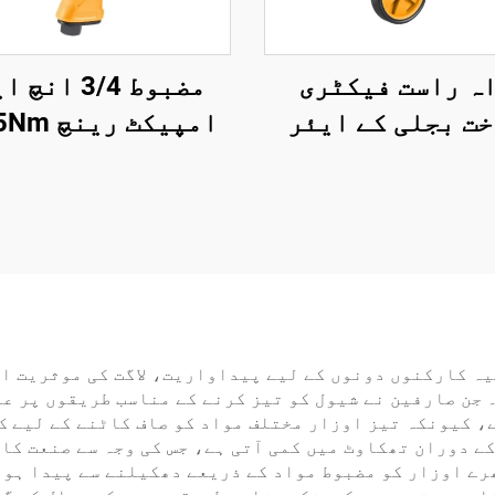
ہ راست فیکٹری
مضبوط 3/4 ان
ت بجلی کے ایئر
امپ
پریسر، ہوا کی
ٹارک پنومیٹک پاور
منتقلی 100 لیٹر/منٹ،
آٹو مرمت کے لی
130 ویٹ بجلی سے چلنے
ایئر کولڈ کمپریسر
یہ کارکنوں دونوں کے لیے پیداواریت، لاگت کی موثریت ا
جن صارفین نے شیول کو تیز کرنے کے مناسب طریقوں پر عب
کے دوران تھکاوٹ میں کمی آتی ہے، جس کی وجہ سے صنعت کا
رے اوزار کو مضبوط مواد کے ذریعے دھکیلنے سے پیدا ہوت