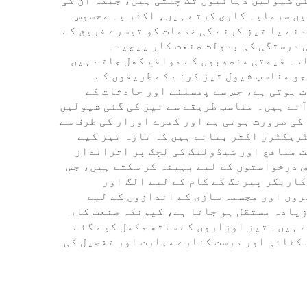
ئی شیولیں دہائیوں تک چلتی ہیں، جبکہ ان کی
یں سرمایہ کاری کرتے ہیں، اکثر یہ محسوس
دنے یا تیز کرنے کی خدمات کو تیسرے فریق کے
ی درستگی کی بدولت صنعت کار پیچیدہ
ادہ قیمتی منصوبوں کے مواقع کھل جاتے ہیں
جو مناسب شیول تیز کرنے کے طریقوں کے
ت ہوتی ہے، جس سے پھسلنے اور حادثات کے
آتے ہیں۔ مناسب طریقے سے تیز کی گئی شیولیں
کی ضرورت ہوتی ہے اور کھرے اوزار کی طرف سے
ٹریکٹرز اکثر بتاتے ہیں کہ تازہ تیز کیے
صد تک کم ہو جاتا ہے، جو براہ راست منافع اور شیڈولنگ کی لچک پر اثرانداز
 درخواستوں کے لیے بہینہ کر سکتے ہیں، جس
کاریگر پیرنگ کے کام کے لیے الگ اور
روں اور مجسمہ سازی کے اندازوں کے لیے
زیادہ مستقل ہو جاتا ہے، کیونکہ صنعت کار
 ہیں۔ تیز اوزاروں کے ساتھ مکمل کیے گئے
 کٹائی اور درست کنارے مہارت اور تفصیل کی