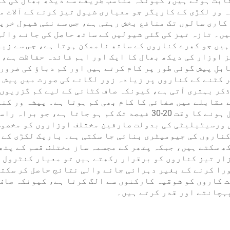
ثابت ہوتے ہیں، کیونکہ مناسب طریقے سے دیکھ بھال کی گ
 ور لکڑی کے کاریگر جو معیاری شیول تیز کرنے کے آلات م
کاری سالوں تک منافع بخش رہتی ہے، جس سے نئی شیول خری
ں۔ تازہ تیز کی گئی شیولیں کے ساتھ حاصل کی جانے وال
ہیں جو کھرے کناروں کے ساتھ ناممکن ہوتا ہے، جس سے زی
ز اوزار کی دیکھ بھال کا ایک اور اہم فائدہ حفاظت ہے، 
بلِ پیش گوئی طور پر کام کرتے ہیں اور کم دباؤ کی ضرور
ر کٹنے کے کناروں پر زیادہ زور لگانے کی صورت میں پیش 
 ذکر بہتری آتی ہے، کیونکہ صاف کٹائی کے لیے کم گزریوں 
مقابلے میں صفائی کا کام بھی کم ہوتا ہے۔ پیشہ ور کن
گئے اوزار استعمال کرنے سے منصوبوں کے مکمل ہونے کا وقت 20-30 فی
ی ورسیٹیلیٹی کی بدولت صارفین مختلف اوزاروں کو مخصوص
کناروں کی جیومیٹری بنائی جا سکتی ہے۔ باریک لکڑی کے 
ھ سکتے ہیں، جبکہ پتھر کے مجسمہ ساز مختلف قسم کے پتھ
ار تیز کناروں کو برقرار رکھتے ہیں تو معیار کنٹرول 
را کرنے کے بغیر دہرائی جانے والی نتائج حاصل کر سکتے
ت کاروں کو شوقیہ کارکنوں سے الگ کرتا ہے، کیونکہ صاف
پہچانتے اور قدر کرتے ہیں۔