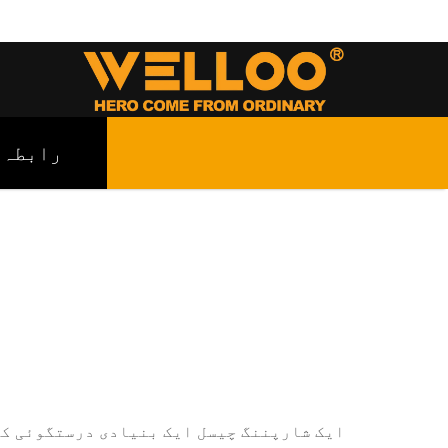
رابطہ
ایک شارپننگ چیسل ایک بنیادی درستگوئی کا 