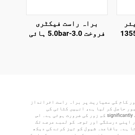
چ ایئر
براہ راست فیکٹری
یکٹ رینچ 1355Nm
فروخت 3.0-5.0bar ہائی
 ٹول
پریشر ایئر گن 1000cc
ے
ایئر واش گن پنومیٹک
ایئر گن
ور کام کی معیاریت پر براہ راست اثرانداز
ور حاصل کر لیا ہے، انہیں کٹائی کی
کارکردگی میں قابلِ ذکر بہتری محسوس ہوتی ہے، کیونکہ تیز اوزار مختلف مواد کو صاف کاٹنے کے لیے ک significantly کم زور کی ضرورت ہوتی ہے۔ اس
ر اپنی درستگی اور توجہ کو لمبے عرصے تک
ا ہے۔ باقاعدہ شیول کو تیز کرنے کی دیکھ