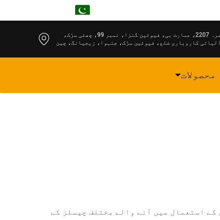
UR
کمرہ 2207، عمارت بی، فیوٹین گنزا، نمبر 99، چھٹی سڑک،
لیاتی کاروباری ضلع، فیوٹین سڑک، جنہوا، زیجیانگ، چین
محصولات
 کے استعمال میں آنے والے مختلف چیسلز کے