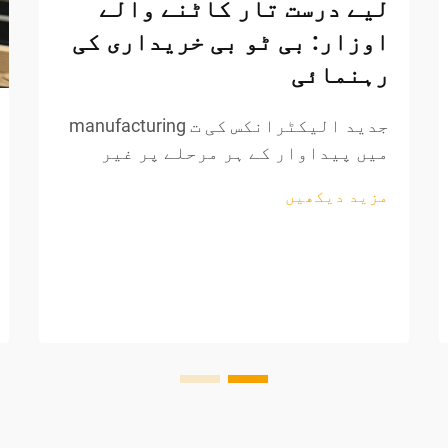
لیے درست تار کاٹنے والے
اوزار: بی ٹو بی خریداری کی
رہنمائی
جدید الیکٹرانکس کی ت manufacturing
میں پیداوار کے ہر مرحلے پر غیر
معمولی درستگی کی ضرورت ہوتی ہے،
مزید دیکھیں
خاص طور پر تاروں کی پروسیسنگ اور
اجزاء کی تیاری کے دوران۔ پیشہ
ورانہ تار کاٹنے والے اوزار تیار
کرنے والوں کے لیے ناگزیر اثاثہ بن
گئے ہیں، جو...