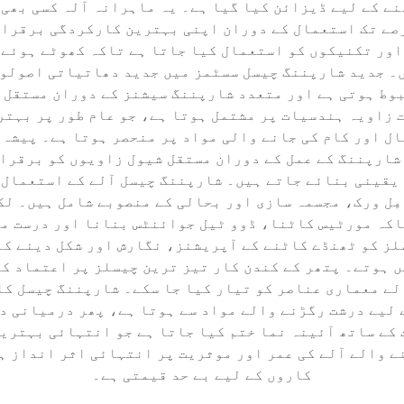
ے کے لیے ڈیزائن کیا گیا ہے۔ یہ ماہرانہ آلہ کسی بھی 
رصے تک استعمال کے دوران اپنی بہترین کارکردگی برقرار
اور تکنیکوں کو استعمال کیا جاتا ہے تاکہ کھوٹے ہوئے 
۔ جدید شارپننگ چیسل سسٹمز میں جدید دھاتیاتی اصولوں ک
بوط ہوتی ہے اور متعدد شارپننگ سیشنز کے دوران مستقل 
ل اور کام کی جانے والی مواد پر منحصر ہوتا ہے۔ پیشہ 
شارپننگ کے عمل کے دوران مستقل شیول زاویوں کو برقرا
یقینی بنائے جاتے ہیں۔ شارپننگ چیسل آلے کے استعمال 
ِل ورک، مجسمہ سازی اور بحالی کے منصوبے شامل ہیں۔ لک
اکہ مورٹیس کاٹنا، ڈوو ٹیل جوائنٹس بنانا اور درست مو
لز کو ٹھنڈے کاٹنے کے آپریشنز، نگارش اور شکل دینے کے
ں ہوتے۔ پتھر کے کندن کار تیز ترین چیسلز پر اعتماد کر
ے معماری عناصر کو تیار کیا جا سکے۔ شارپننگ چیسل کا 
لیے درشت رگڑنے والے مواد سے ہوتا ہے، پھر درمیانی د
 کے ساتھ آئینہ نما ختم کیا جاتا ہے جو انتہائی بہتری
 والے آلے کی عمر اور موثریت پر انتہائی اثر انداز ہو
کاروں کے لیے بے حد قیمتی ہے۔