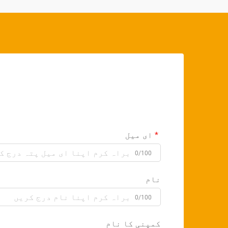
ای میل
0/100
نام
0/100
کمپنی کا نام