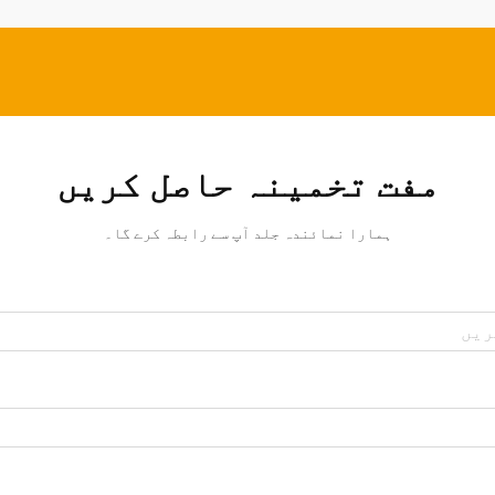
مفت تخمینہ حاصل کریں
ہمارا نمائندہ جلد آپ سے رابطہ کرے گا۔