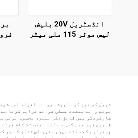
انڈسٹریل 20V بلیش
برا
لیس موٹر 115 ملی میٹر
فروخ
گرائینڈنگ ڈسک
کم
وائرلیس اینگل
گرائنڈر کٹنگ اور پالش
0
کرنے کے آلے کے لیے
والا 
شیول کو تیز کرنا پیشہ ورانہ افراد اور شوق
ہونے والے متعدد عملی فوائد فراہم کرتا ہے۔ 
ضروری زور میں کمی سے لمبے وقت تک کام کرنے 
برقرار رکھ سکتے ہیں، بغیر اس تناؤ کے جو کھ