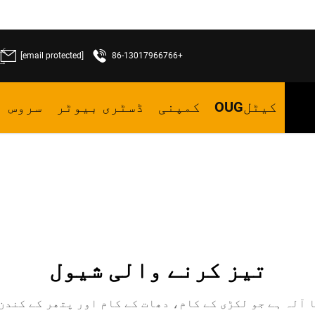
[email protected]
+86-13017966766
ما
کیٹلOUG
کمپنی
ڈسٹری بیوٹر
سروس
تیز کرنے والی شیول
آلہ ہے جو لکڑی کے کام، دھات کے کام اور پتھر کے کندن