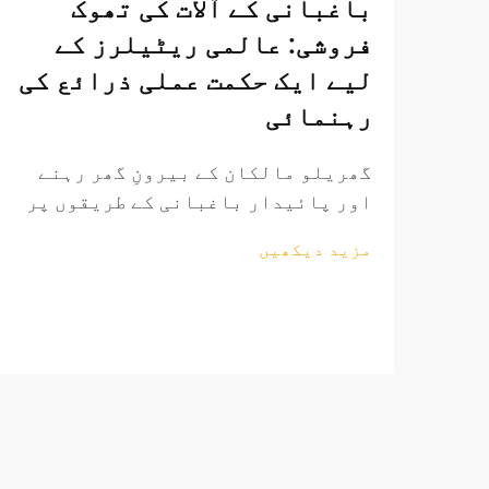
باغبانی کے آلات کی تھوک
فروشی: عالمی ریٹیلرز کے
لیے ایک حکمت عملی ذرائع کی
رہنمائی
گھریلو مالکان کے بیرونِ گھر رہنے
اور پائیدار باغبانی کے طریقوں پر
زور دینے کے ساتھ ساتھ عالمی
مزید دیکھیں
باغبانی کے اوزار کا منڈی مسلسل
وسیع ہو رہی ہے۔ منافع بخش ساٹھی
فروخت کے مواقع تلاش کرنے والے
ریٹیلرز کے لیے، باغبانی کے اوزار
کی ذرائع کاری کی پیچیدگیوں کو
سمجھنا...