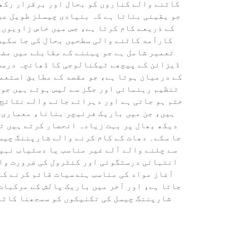
کاٹنے والے کناروں کو بحال اور برقرار رکھن
جو یقینی بناتا ہے کہ بنیادی چیسلز طویل ع
کے ذریعے کام کرتا ہے، جس میں خاص زاویوں 
کارآمد کاٹنے والی سطحیں بحال کی جا سکیں
تعمیر شامل ہے جو پہننے کے مقابلے میں مض
کے درمیان ہوتا ہے، جو مقصد کے مطابق استعما
تنظیم رہنمائی اور جگز سے لیس ہوتے ہیں جو 
ختم ہو جاتی ہے اور دہرائے جانے والے نتائج 
ہیں، جن میں باریک فرنیچر بنانا، معماری م
دیکھ بھال پر بہت زیادہ انحصار کرتے ہیں ت
جا سکے۔ دھات کے کام کرنے والے شارپننگ چیس
سے چلنے والے آلے غیر مناسب یا دستیاب نہی
انتہائی درستگوئی اور کنٹرول کی ضرورت وال
آغاز مواد کی مناسب ہندسیات قائم کرنے کے 
جاتا ہے، اور آخر میں باریک پالش کے مرکبات
شارپننگ چیسل کی تکنیکوں کو سمجھنا کاٹنے