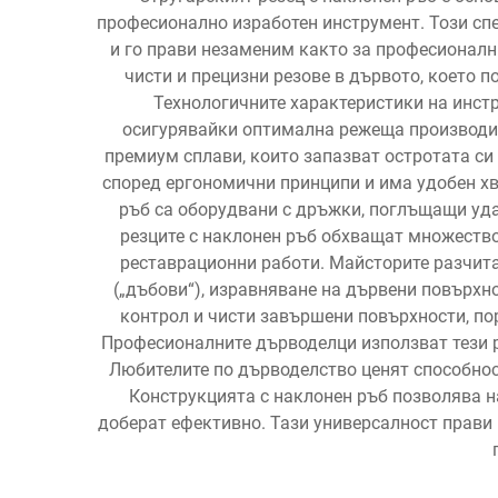
професионално изработен инструмент. Този спе
и го прави незаменим както за професионални
чисти и прецизни резове в дървото, което 
Технологичните характеристики на инстр
осигурявайки оптимална режеща производит
премиум сплави, които запазват остротата си
според ергономични принципи и има удобен хв
ръб са оборудвани с дръжки, поглъщащи уда
резците с наклонен ръб обхващат множеств
реставрационни работи. Майсторите разчита
(„дъбови“), изравняване на дървени повърхно
контрол и чисти завършени повърхности, по
Професионалните дърводелци използват тези р
Любителите по дърводелство ценят способнос
Конструкцията с наклонен ръб позволява на
доберат ефективно. Тази универсалност прави 