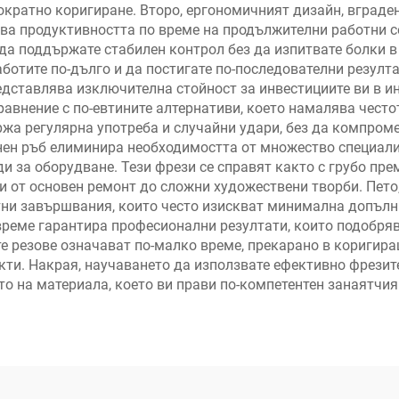
гократно коригиране. Второ, ергономичният дизайн, вграден
ва продуктивността по време на продължителни работни с
да поддържате стабилен контрол без да изпитвате болки в
отите по-дълго и да постигате по-последователни резултат
едставлява изключителна стойност за инвестициите ви в и
сравнение с по-евтините алтернативи, което намалява чест
жа регулярна употреба и случайни удари, без да компром
онен ръб елиминира необходимостта от множество специал
 за оборудване. Тези фрези се справят както с грубо прем
 от основен ремонт до сложни художествени творби. Пето,
тни завършвания, които често изискват минимална допълн
 време гарантира професионални резултати, които подобря
е резове означават по-малко време, прекарано в коригиращ
кти. Накрая, научаването да използвате ефективно фрезит
о на материала, което ви прави по-компетентен занаятчия