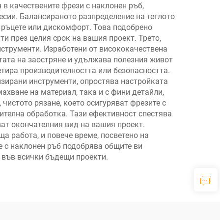
 в качествените фрези с наклонен ръб,
есии. Балансираното разпределение на теглото
 ръцете или дискомфорт. Това подобрено
и през целия срок на вашия проект. Трето,
нструменти. Изработени от висококачествена
отата на заостряне и удължава полезния живот
етира производителността или безопасността.
изирани инструменти, опростява настройката
ахване на материал, така и с фини детайли,
 чистото рязане, което осигуряват фрезите с
ителна обработка. Тази ефективност спестява
ват окончателния вид на вашия проект.
а работа, и повече време, посветено на
е с наклонен ръб подобрява общите ви
 във всички бъдещи проекти.