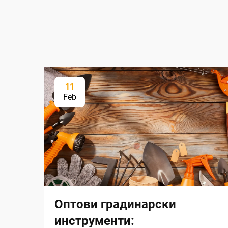
11
Feb
Оптови градинарски
инструменти: