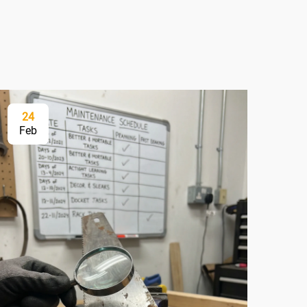
24
2
Feb
Fe