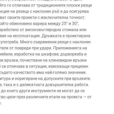
йто го отличава от традиционните плоски резци
кция на резеца с наклонен ръб е да осигурява
ват своите проекти с изключителна точност.
ойто обикновено варира между 25° и 30°,
зработено от високовъглеродна стомана или
овия на експлоатация. Дръжката е проектирана
 употреба. Много съвременни резци с наклонен
теля от повреди при удари. Приложенията на
ебели, изработка на шкафове, дърворезба и
ви връзки, почистване на клиновидни връзки
б се отличава в ситуации, изискващи прецизен
където качеството има най-голямо значение.
тура и коригиране на допуските при връзките.
, така и с деликатната довършителна работа.
 до които други инструменти не могат да се
во цели през различните етапи на проекта — от
.