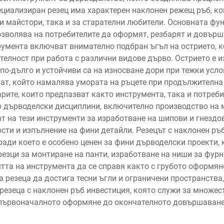
циализиран резец има характерен наклонен режещ ръб, ко
 майстори, така и за старателни любители. Основната фун
позволява на потребителите да оформят, резбарят и довърш
умента включват внимателно подбран ъгъл на острието, к
елност при работа с различни видове дърво. Острието е и
 по-дълго и устойчиви са на износване дори при тежки усл
ат, който намалява умората на ръцете при продължителна
рите, които предпазват както инструмента, така и потреби
о дърводелски дисциплини, включително производство на м
т на тези инструменти за изработване на шипови и гнездо
сти и изпълнение на фини детайли. Резецът с наклонен ръ
ради което е особено ценен за фини дърводелски проекти, 
езци за монтиране на панти, изработване на ниши за фурни
тта на инструмента да се справя както с грубото оформяне
 резеца да достига тесни ъгли и ограничени пространства,
резеца с наклонен ръб инвестиция, която служи за множест
първоначалното оформяне до окончателното довършаване