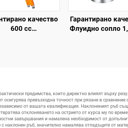
нтирано качество
Гарантирано кач
600 cc
Флуидно сопло 1
гофункционално
Пръскачка с усу
рофесионално
3,5-5 bar Пневма
въздушно
пръскачка
разпръскващо
пистолетче,
осимо пистолетче
за семейство
рактически предимства, които директно влияят върху резу
нт осигурява превъзходна точност при рязане в сравнение 
независимо от вашата квалификация. Наклоненият ръб създ
вратява отклоняването на острието от курса му по време н
хностни завършвания и намалена необходимост от допълн
 с наклонен ръб, значително намалява отпадъците от мате