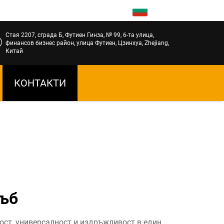
BG
Стая 2207, сграда Б, Футиен Гинза, № 99, 6-та улица,
финансов бизнес район, улица Футиен, Цзинхуа, Zhejiang,
Китай
КОНТАКТИ
ръб
ост, универсалност и издръжливост в един