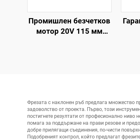
Промишлен безчетков
Гара
мотор 20V 115 мм
шлифовъчен диск
Мно
Батерийна ъглова
п
шлифовъчна машина
за рязане и полирване
прен
Фрезата с наклонен ръб предлага множество п
задоволство от проекта. Първо, този инструме
постигнете резултати от професионално ниво 
помага за поддържане на прави резове и предот
добре прилягащи съединения, по-чисти повър
Подобреният контрол, който предлагат фрезите