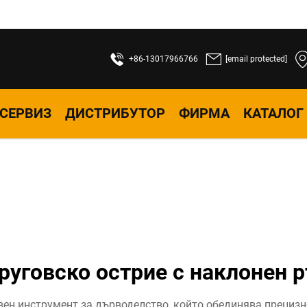
+86-13017966766
[email protected]
СЕРВИЗ
ДИСТРИБУТОР
ФИРМА
КАТАЛОГ
руговско острие с наклонен 
овен инструмент за дърводелство, който обединява прецизн