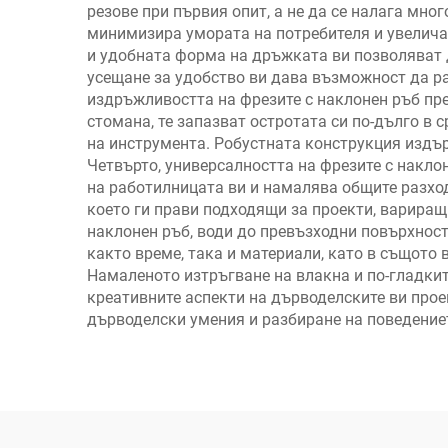
резове при първия опит, а не да се налага мно
минимизира умората на потребителя и увелича
и удобната форма на дръжката ви позволяват 
усещане за удобство ви дава възможност да раб
издръжливостта на фрезите с наклонен ръб пр
стомана, те запазват остротата си по-дълго в 
на инструмента. Робустната конструкция издър
Четвърто, универсалността на фрезите с накл
на работилницата ви и намалява общите разходи
което ги прави подходящи за проекти, вариращи
наклонен ръб, води до превъзходни повърхнос
както време, така и материали, като в същото
Намаленото изтръгване на влакна и по-гладкит
креативните аспекти на дърводелските ви прое
дърводелски умения и разбиране на поведениет