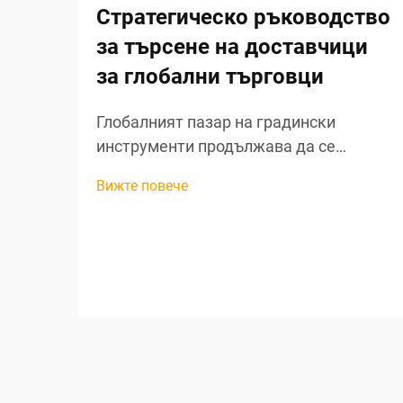
Стратегическо ръководство
за търсене на доставчици
за глобални търговци
Глобалният пазар на градински
инструменти продължава да се
разширява, тъй като собствениците на
Вижте повече
жилища все повече насочват
вниманието си към живота на открито
и устойчивите практики в
градинарството. За търговците, които
търсят печеливши възможности за
закупуване на градински инструменти
на едро, разбирането на нюансите при
търсене на доставчици за градински
инструменти...