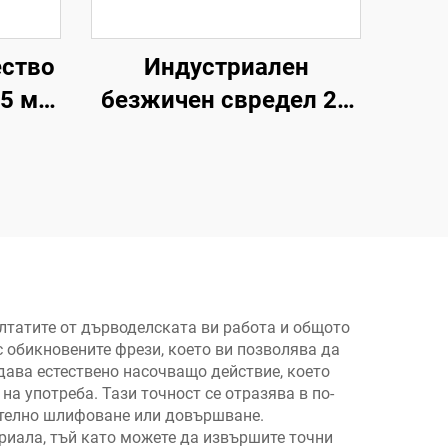
ество
Индустриален
,5 мм
безжичен свредел 21
кване
V, безжичен свредел,
тична
електроинструмент за
лесно свързване на
дърво, пластмаси и
метал
лтатите от дърводелската ви работа и общото
с обикновените фрези, което ви позволява да
ава естествено насочващо действие, което
а употреба. Тази точност се отразява в по-
ително шлифоване или довършване.
риала, тъй като можете да извършите точни