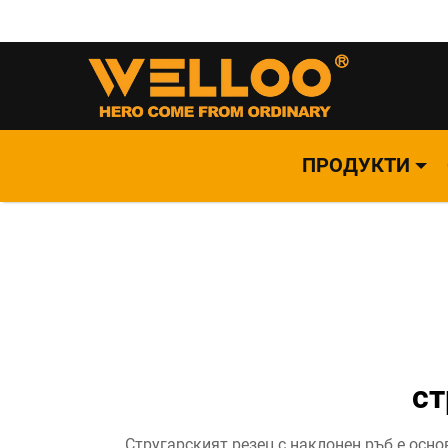
ПРОДУКТИ
ст
Стругарският резец с наклонен ръб е осн