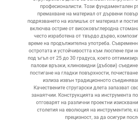
професионалисти. Този фундаментален ръ
премахване на материал от дървени повърх
подрязването на излишък от материал и постиг
включва острие от високовъглеродна стомана
често изработена от твърдо дърво, компози
време на продължителна употреба. Съвременн
остротата и устойчивостта към люспене при 
под ъгъл от 25 до 30 градуса, което оптимизи
палови връзки, клиновидни (дъбови) съедине
постигане на гладки повърхности, почистване
излиза извън традиционното съединяван
Качествените стругарски длета запазват св
занаятчии. Конструкцията на инструмента по
отговарят на различни проектни изисквани
столетия на еволюция на инструментите, 
прецизност, за да осигури по