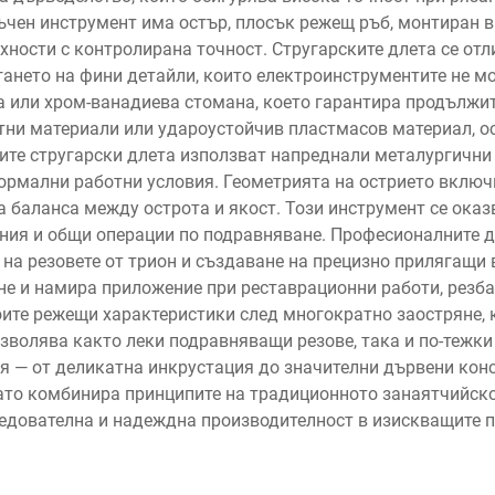
чен инструмент има остър, плосък режещ ръб, монтиран в
ности с контролирана точност. Стругарските длета се отл
ането на фини детайли, които електроинструментите не м
 или хром-ванадиева стомана, което гарантира продължит
тни материали или удароустойчив пластмасов материал, о
ите стругарски длета използват напреднали металургични 
нормални работни условия. Геометрията на острието вклю
ра баланса между острота и якост. Този инструмент се ока
ния и общи операции по подравняване. Професионалните д
 на резовете от трион и създаване на прецизно прилягащи
е и намира приложение при реставрационни работи, резба 
оите режещи характеристики след многократно заостряне, к
зволява както леки подравняващи резове, така и по-тежки 
я — от деликатна инкрустация до значителни дървени кон
като комбинира принципите на традиционното занаятчийск
следователна и надеждна производителност в изискващите 