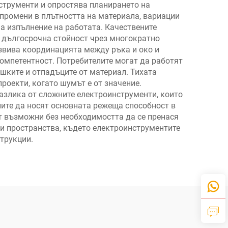
струменти и опростява планирането на
 промени в плътността на материала, вариации
на изпълнение на работата. Качествените
а дългосрочна стойност чрез многократно
азвива координацията между ръка и око и
омпетентност. Потребителите могат да работят
ешките и отпадъците от материал. Тихата
роекти, когато шумът е от значение.
азлика от сложните електроинструменти, които
ите да носят основната режеща способност в
т възможни без необходимостта да се пренася
ни пространства, където електроинструментите
струкции.