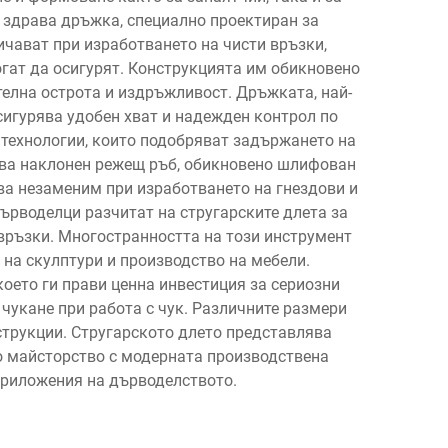
 здрава дръжка, специално проектиран за
ичават при изработването на чисти връзки,
огат да осигурят. Конструкцията им обикновено
елна острота и издръжливост. Дръжката, най-
сигурява удобен хват и надежден контрол по
технологии, които подобряват задържането на
чва наклонен режещ ръб, обикновено шлифован
зва незаменим при изработването на гнездови и
ърводелци разчитат на стругарските длета за
 връзки. Многостранността на този инструмент
на скулптури и производство на мебели.
оето ги прави ценна инвестиция за сериозни
чукане при работа с чук. Различните размери
струкции. Стругарското длето представлява
о майсторство с модерната производствена
приложения на дърводелството.