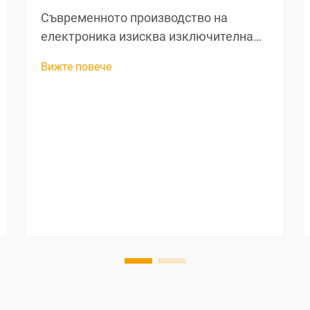
Съвременното производство на
електроника изисква изключителна
точност на всеки етап от
Вижте повече
производствения процес, особено при
обработката на жици и подготовката
на компоненти. Професионалните
инструменти за рязане на жици са
станали незаменими активи за
производителите, е...