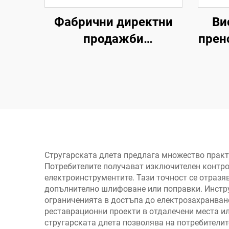
Фабрични директни
Ви
продажби
прен
електрически
зава
въздушни компресори,
50V
въздушен обем 100л/
дом
мин, 1300W
ма
електрически
въздушно охлаждани
компресори
Стругарската длета предлага множество практ
Потребителите получават изключителен контро
електроинструментите. Тази точност се отразя
допълнително шлифоване или поправки. Инстру
ограниченията в достъпа до електрозахранване
реставрационни проекти в отдалечени места и
стругарската длета позволява на потребителит