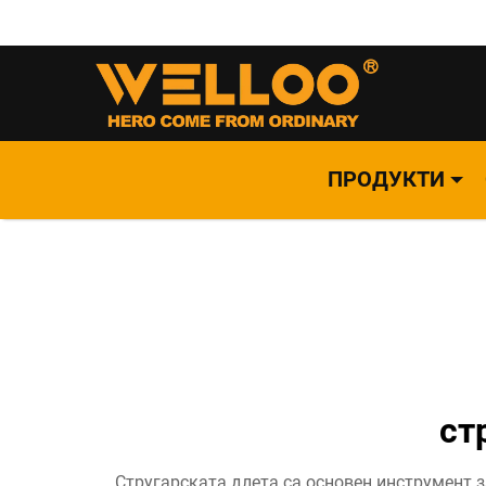
ПРОДУКТИ
ст
Стругарската длета са основен инструмент з