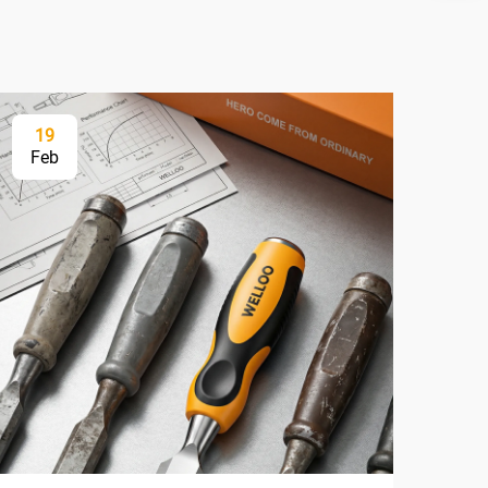
19
2
Feb
Fe