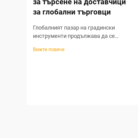
за търсене на доставчици
за глобални търговци
Глобалният пазар на градински
инструменти продължава да се
разширява, тъй като собствениците на
Вижте повече
жилища все повече насочват
вниманието си към живота на открито
и устойчивите практики в
градинарството. За търговците, които
търсят печеливши възможности за
закупуване на градински инструменти
на едро, разбирането на нюансите при
търсене на доставчици за градински
инструменти...