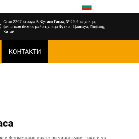
BG
Стая 2207, сграда Б, Футиен Гинза, № 99, 6-та улица,
финансов бизнес район, улица Футиен, Цзинхуа, Zhejiang,
Китай
КОНТАКТИ
аса
е и формоване както за занаятчии, така и за