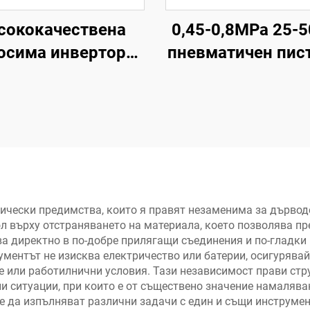
сококачествена
0,45-0,8MPa 25-
осима инверторна
пневматичен пис
ръчна машина 35-
за гвоздеи възд
, високочестотна
пистолет за гво
ашна заваръчна
дървообработв
шина с цифров
въздушни
дисплей LCD
инструмент
пневматичен пис
за гвоздеи
ически предимства, които я правят незаменима за дървод
л върху отстраняването на материала, което позволява пр
ва директно в по-добре прилягащи съединения и по-гладк
ментът не изисква електричество или батерии, осигурява
 или работилнични условия. Тази независимост прави стру
ли ситуации, при които е от съществено значение намаляв
е да изпълняват различни задачи с един и същи инструмен