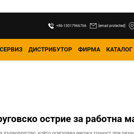
+86-13017966766
[email protected]
СЕРВИЗ
ДИСТРИБУТОР
ФИРМА
КАТАЛОГ
руговско острие за работна м
а дърводелство, който осигурява висока точност при рязан