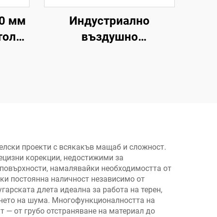
50 мм
Индустриално
толет
въздушно
ушен
разпръскващо
здеи
пистолетче 600 cc от
ащи
алуминиев сплав,
подаване по
и
гравитация при високо
толет
налягане, пистолет за
боя
елски проекти с всякакъв мащаб и сложност.
ецизни корекции, недостижими за
и повърхности, намалявайки необходимостта от
йки постоянна наличност независимо от
гарската длета идеална за работа на терен,
ането на шума. Многофункционалността на
т — от грубо отстраняване на материал до