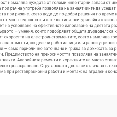
ст намалява нуждата от големи инвентарни запаси от ин
 при ръчна употреба позволява на занаятчиите да усещат
ата при рязане, което води до по-добри решения по време 
го от много еднократни алтернативи, осигурявайки отличн
ът на усвояване на ефективното използване на длетата р
ървото — умения, които подобряват общата дърводелска к
 от скоростта на електроинструментите, което намалява гр
а апартаменти, споделени работилници или ранни утринни п
 — само периодично заточване и грижа за дръжката, за р
ти. Предимството на преносимостта позволява на занаятчи
плекти. Аварийните ремонти и корекциите на място става
 електрозахранване. Стругарската длета се отличава в тес
нима при реставрационни работи и монтаж на вградени кон