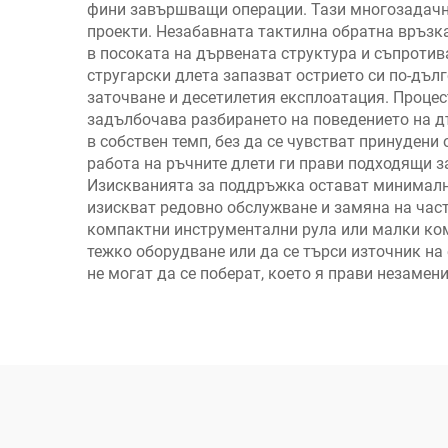
фини завършващи операции. Тази многозадачно
проекти. Незабавната тактилна обратна връзка
в посоката на дървената структура и съпротив
стругарски длета запазват острието си по-дъл
заточване и десетилетия експлоатация. Процес
задълбочава разбирането на поведението на д
в собствен темп, без да се чувстват принудени
работа на ръчните длети ги прави подходящи з
Изискванията за поддръжка остават минимални
изискват редовно обслужване и замяна на час
компактни инструментални рула или малки ком
тежко оборудване или да се търси източник на
не могат да се поберат, което я прави незаме