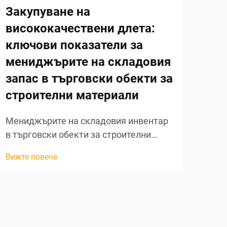
Закупуване на
Ръ
висококачествени длета:
по
ключови показатели за
пр
мениджърите на складовия
тр
запас в търговски обекти за
Про
строителни материали
силн
инс
Мениджърите на складовия инвентар
Вижт
прое
в търговски обекти за строителни
репу
материали постоянно са под натиск да
Сре
Вижте повече
балансират качеството, разходите и
в ар
клиентската търсеност при
бриг
закупуването на режещи
най-
инструменти. Сред най-съществените
дървообработващи инструменти