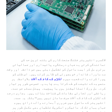
لاکسری انٹیریئر فٹنگ صنعت کاری کی بلند ترین حد کی
نمائندگی کرتی ہے جہاں درستگی، پائیداری اور جمالیاتی
برتری مل کر ایسے ماحول کو تشکیل دیتی ہیں جو ذائقہ اور وقت
سے ماوراء شاندار خوبصورتی کو ظاہر کرتے ہیں۔ اس طلب کو
پورا کرنے والے شعبے میں،
لکڑی کے کام کے آلات
بلاواسطہ ہر
منصوبے کے نتیجے کو طے کرتا ہے، چاہے وہ خصوصی طور پر تیار
کردہ مل ورک انسٹالیشنز ہوں یا پیچیدہ پینل سسٹم جو عمدہ
رہائشی اور تجارتی مقامات کی شناخت بناتے ہیں۔ بھاری درجے
کے لکڑی کے کام کے آلات صرف سامان نہیں ہیں—بلکہ یہ عمدہ
انٹیریئر کے ماحول میں ضروری اُبھارنے والے ذرائع ہیں،
جہاں یہاں تک کہ مائیکرو اسکوپک غلطیاں بھی مکمل طور پر