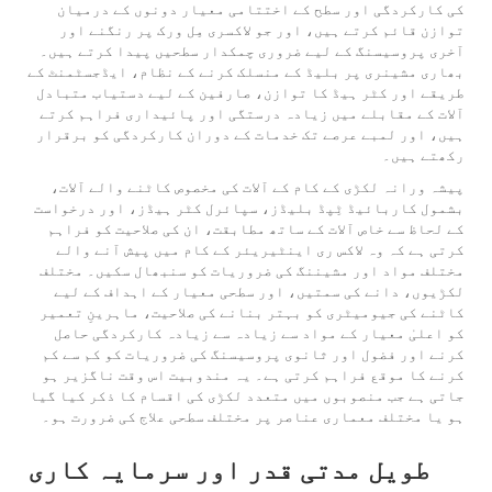
کی کارکردگی اور سطح کے اختتامی معیار دونوں کے درمیان
توازن قائم کرتے ہیں، اور جو لاکسری مِل ورک پر رنگنے اور
آخری پروسیسنگ کے لیے ضروری چمکدار سطحیں پیدا کرتے ہیں۔
بھاری مشینری پر بلیڈ کے منسلک کرنے کے نظام، ایڈجسٹمنٹ کے
طریقے اور کٹر ہیڈ کا توازن، صارفین کے لیے دستیاب متبادل
آلات کے مقابلے میں زیادہ درستگی اور پائیداری فراہم کرتے
ہیں، اور لمبے عرصے تک خدمات کے دوران کارکردگی کو برقرار
رکھتے ہیں۔
پیشہ ورانہ لکڑی کے کام کے آلات کی مخصوص کاٹنے والے آلات،
بشمول کاربائیڈ ٹِپڈ بلیڈز، سپائرل کٹر ہیڈز، اور درخواست
کے لحاظ سے خاص آلات کے ساتھ مطابقت، ان کی صلاحیت کو فراہم
کرتی ہے کہ وہ لاکس ری اینٹیریئر کے کام میں پیش آنے والے
مختلف مواد اور مشیننگ کی ضروریات کو سنبھال سکیں۔ مختلف
لکڑیوں، دانے کی سمتیں، اور سطحی معیار کے اہداف کے لیے
کاٹنے کی جیومیٹری کو بہتر بنانے کی صلاحیت، ماہرینِ تعمیر
کو اعلیٰ معیار کے مواد سے زیادہ سے زیادہ کارکردگی حاصل
کرنے اور فضول اور ثانوی پروسیسنگ کی ضروریات کو کم سے کم
کرنے کا موقع فراہم کرتی ہے۔ یہ مندوبیت اس وقت ناگزیر ہو
جاتی ہے جب منصوبوں میں متعدد لکڑی کی اقسام کا ذکر کیا گیا
ہو یا مختلف معماری عناصر پر مختلف سطحی علاج کی ضرورت ہو۔
طویل مدتی قدر اور سرمایہ کاری