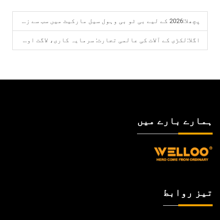
پچھلا:
2026 کے لیے بی ٹو بی وہول سیل مارکیٹ میں سب سے زیادہ رجحان پذیر لکڑی کے کام کے آلات
اگلا:
لکڑی کے آلات کی عالمی تجارت: سرمایہ کاری، لاگت اور ذرائع کی حکمت عملیاں
ہمارے بارے میں
تیز روابط