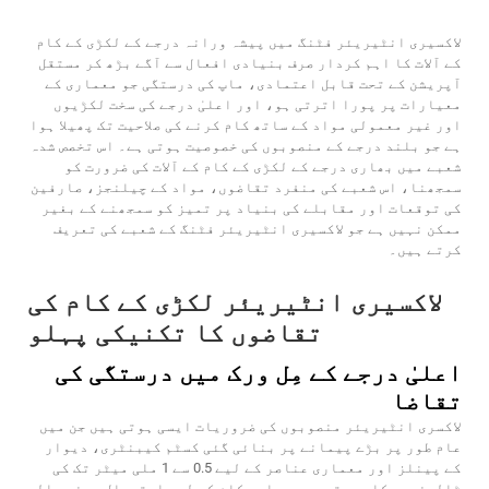
لاکسیری انٹیریئر فٹنگ میں پیشہ ورانہ درجے کے لکڑی کے کام
کے آلات کا اہم کردار صرف بنیادی افعال سے آگے بڑھ کر مستقل
آپریشن کے تحت قابل اعتمادی، ماپ کی درستگی جو معماری کے
معیارات پر پورا اترتی ہو، اور اعلیٰ درجے کی سخت لکڑیوں
اور غیر معمولی مواد کے ساتھ کام کرنے کی صلاحیت تک پھیلا ہوا
ہے جو بلند درجے کے منصوبوں کی خصوصیت ہوتی ہے۔ اس تخصص شدہ
شعبے میں بھاری درجے کے لکڑی کے کام کے آلات کی ضرورت کو
سمجھنا، اس شعبے کی منفرد تقاضوں، مواد کے چیلنجز، صارفین
کی توقعات اور مقابلے کی بنیاد پر تمیز کو سمجھنے کے بغیر
ممکن نہیں ہے جو لاکسیری انٹیریئر فٹنگ کے شعبے کی تعریف
کرتے ہیں۔
لاکسیری انٹیریئر لکڑی کے کام کی
تقاضوں کا تکنیکی پہلو
اعلیٰ درجے کے مِل ورک میں درستگی کی
تقاضا
لاکسری انٹیریئر منصوبوں کی ضروریات ایسی ہوتی ہیں جن میں
عام طور پر بڑے پیمانے پر بنائی گئی کسٹم کیبنٹری، دیوار
کے پینلز اور معماری عناصر کے لیے 0.5 سے 1 ملی میٹر تک کی
ٹالرنس درکار ہوتی ہے۔ بھاری کام کے لیے استعمال ہونے والے