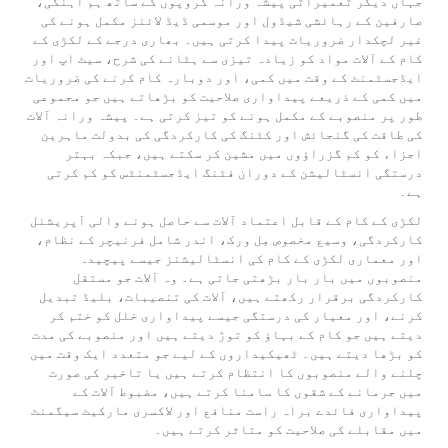
جہاں دیگر تعمیراتی پیشہ ورانہ گروپوں کے ساتھ ہم آہنگی،
صارفین کے رہائشی شیڈول اور موسمی ڈیڈ لائنز مکمل ہونے کی
غیر لچکدار ضروریات پیدا کرتی ہیں۔ بھاری درجے کے لکڑی کے
کام کے آلات مواد کو زیادہ تیزی سے ہٹانے کی شرح، سیٹ اپ اور
ایڈجسٹمنٹ کے وقت میں کمی، اور دوبارہ کام کرنے کی ضروریات
میں کمی کے ذریعے پیداواری صلاحیت کو بڑھاتے ہیں جو مجموعی
طور پر منصوبے کے مکمل ہونے کو تیز کرتی ہے۔ پیشہ ورانہ آلات
کی طاقت کی گنجائش اور کٹنگ کی کارکردگی کی بدولت ماہرین
اجزاء کو کم گزراؤوں میں مشین کر سکتے ہیں، جبکہ بہتر
درستگی انسٹالیشن کے دوران فٹنگ ایڈجسٹمنٹس کو کم کرتی
ہے۔
لکڑی کے کام کے قابل اعتماد آلات سے حاصل ہونے والی آپریشنل
کارکردگی، وسیع مخصوص مِل ورک، اندر شامل فرنیچر کے نظام،
اور معماری لکڑی کے کام کی انسٹالیشنز جیسے پیچیدہ
منصوبوں میں بار بار بڑھتی جاتی ہے۔ وہ آلات جو مستقل
کارکردگی برقرار رکھتے ہیں، آلات کی تنصیبات، بلیڈ تبدیل
کرنے، اور معیار کی درستگی جیسے پیداواری خلل کو ختم کر
دیتے ہیں جو کام کے بہاؤ کو توڑ دیتے ہیں اور منصوبے کی مدت
کو بڑھا دیتے ہیں۔ ٹھیکیداروں کے لیے جو متعدد ایک وقت میں
چلنے والے منصوبوں کا انتظام کرتے ہیں یا تاخیر کی صورت
میں جرمانے کے شقوں کا سامنا کرتے ہیں، مضبوط آلات کے
پیداواری فائدے براہ راست منافع اور لاکسری مارکیٹ سیگمنٹ
میں مقابلے کی صلاحیت کو متاثر کرتے ہیں۔