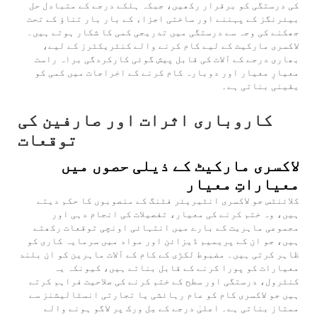
کی درستگی کو برقرار رکھیں، جبکہ ہلکے درجے کے متبادل حل
بیئرنگز کے پہننے اور ساختی اجزاء کے بار بار تناؤ کے تحت
جھکنے کی وجہ سے درستگی میں تدریجی کمی کا شکار ہوتے ہیں۔
لاکسری مارکیٹ کے لیے کام کرنے والے کنٹریکٹرز کے لیے،
بھاری درجے کے آلات کی قابل پیش گوئی کارکردگی براہ راست
معیارِ معیار اور دوبارہ کام کرنے کے اخراجات میں کمی کو
یقینی بناتی ہے۔
کاروباری اثرات اور صارفین کی
توقعات
لاکسری مارکیٹ کے ذیلی حصوں میں
معیاراتِ معیار
کلائنٹس جو لاکسری انٹیریئر فٹنگ کے منصوبوں کا حکم دیتے
ہیں، وہ ختم کرنے کی معیار، تفصیلات کی انجام دہی اور
مجموعی ماہریت کے بارے میں انتہائی اونچی توقعات رکھتے
ہیں، جو ان کے پریمیم ڈیزائن اور مواد میں سرمایہ کاری کو
ظاہر کرتی ہیں۔ مضبوط لکڑی کے کام کے آلات ماہرین کو ان بلند
معیارات کو پورا کرنے کے قابل بناتے ہیں، کیونکہ یہ
کنٹرول، درستگی اور سطح کے ختم کرنے کی صلاحیت فراہم کرتے
ہیں جو لاکسری کام کو عام رہائشی یا تجارتی انسٹالیشنز سے
ممتاز بناتی ہے۔ اعلیٰ درجے کے مِل ورک پر لاگو ہونے والے