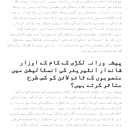
بوجھ کے تحت درستگی برقرار رکھتے ہیں، اور عمدہ بیئرنگ
سسٹم جو لمبے عرصے تک درستگی کو یقینی بناتے ہیں۔ یہ پیشہ
ورانہ اوزار خاص طور پر گہری سخت لکڑیوں اور شاندار درجے
کے اطلاقات میں عام غیر معمولی مواد کے ساتھ لمبے عرصے تک
کام کرنے کے لیے ڈیزائن کیے گئے ہیں، جبکہ صارف کے اوزار
نرم مواد کے ساتھ متقطع استعمال کے لیے ڈیزائن کیے گئے
ہیں۔ طاقتور مشینری کی درستگی کی حدیں، وائبریشن کنٹرول،
اور قابل اعتمادی اعلیٰ درجے کی انٹیریئر فٹنگ میں مستقل
معیار کو یقینی بناتی ہے جہاں ذرہ برابر بھی ناقص کارکردگی
قابل قبول نہیں ہوتی۔
پیشہ ورانہ لکڑی کے کام کے اوزار
شاندار انٹیریئر کی انسٹالیشن میں
منصوبوں کے ٹائم لائن کو کس طرح
متاثر کرتے ہیں؟
پیشہ ورانہ لکڑی کے کام کے آلات منصوبوں کو مکمل کرنے کی
رفتار کو تیز کرتے ہیں، کیونکہ یہ زیادہ مواد کو ہٹانے کی
شرح، کم سیٹ اپ کا وقت، اور بالکل درستگی کی بنا پر دوبارہ
کام کرنے کی ضرورت کو کم کرتے ہیں۔ بھاری کام کے لیے بنے
آلات کی قابل اعتمادی سے آلات کی ناکامی، کارکردگی میں کمی،
اور کام کے بہاؤ کو متاثر کرنے والی مسلسل ایڈجسٹمنٹس کی
وجہ سے پیداواری رکاوٹیں ختم ہو جاتی ہیں۔ اس کے علاوہ،