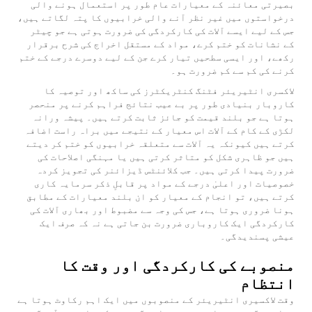
بصیرتی معائنہ کے معیارات عام طور پر استعمال ہونے والی
درخواستوں میں غیر نظر آنے والی خرابیوں کا پتہ لگاتے ہیں،
جس کے لیے ایسے آلات کی کارکردگی کی ضرورت ہوتی ہے جو چیٹر
کے نشانات کو ختم کرے، مواد کے مستقل اخراج کی شرح برقرار
رکھے، اور ایسی سطحیں تیار کرے جن کے لیے دوسرے درجے کے ختم
کرنے کی کم سے کم ضرورت ہو۔
لاکسری انٹیریئر فٹنگ کنٹریکٹرز کی ساکھ اور توصیہ کا
کاروبار بنیادی طور پر بے عیب نتائج فراہم کرنے پر منحصر
ہوتا ہے جو بلند قیمت کو جائز ثابت کرتے ہیں۔ پیشہ ورانہ
لکڑی کے کام کے آلات اس معیار کے نتیجے میں براہ راست اضافہ
کرتے ہیں کیونکہ یہ آلات سے متعلقہ خرابیوں کو ختم کر دیتے
ہیں جو ظاہری شکل کو متاثر کرتی ہیں یا مہنگی اصلاحات کی
ضرورت پیدا کرتی ہیں۔ جب کلائنٹس ڈیزائنر کی تجویز کردہ
خصوصیات اور اعلیٰ درجے کے مواد پر قابلِ ذکر سرمایہ کاری
کرتے ہیں، تو انجام کے معیار کو ان بلند معیارات کے مطابق
ہونا ضروری ہوتا ہے، جس کی وجہ سے مضبوط اور بھاری آلات کی
کارکردگی ایک کاروباری ضرورت بن جاتی ہے نہ کہ صرف ایک
عیشی پسندیدگی۔
منصوبے کی کارکردگی اور وقت کا
انتظام
وقت لاکسیری انٹیریئر کے منصوبوں میں ایک اہم رکاوٹ ہوتا ہے