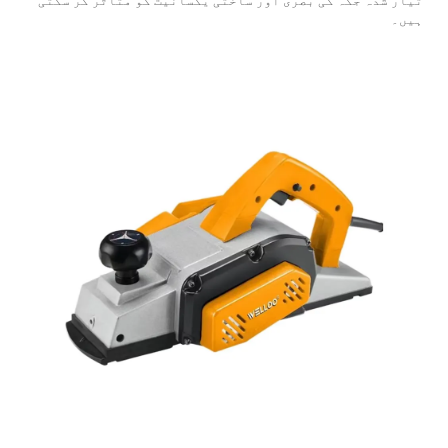
تیار شدہ جگہ کی بصری اور ساختی یکسانیت کو متاثر کر سکتی
ہیں۔