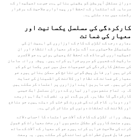
دوران مستقل آپریشن کو یقینی بناتی ہے، جس سے ٹھیکیدار کے
سرمایہ کے استثمار کے تحفظ اور پیداواری صلاحیت کے برقرار
رکھنے میں مدد ملتی ہے۔
کارکردگی کی مسلسل یکسانیت اور
معیار کی ضمانت
بھاری درجے کے لکڑی کے کام کے اوزاروں کی اہمیت ان کی
مکینیکل صلاحیتوں سے آگے بڑھ کر معیار کے انتظام اور ان
ٹھیکیداروں کی ساکھ کے تحفظ تک پھیلی ہوئی ہے جو لاکسری
مارکیٹ کے شعبوں کو سروس فراہم کرتے ہیں۔ پیشہ ورانہ سامان
کی مستقل کارکردگی کی خصوصیات عمل میں غیر یکسانی کو کم
کرتی ہیں اور قابل پیش گوئی نتائج کو ممکن بناتی ہیں، جو
معیار کی ضمانت کے نظام اور کلائنٹ کی اطمینان کی حمایت
کرتی ہیں۔ جب ماہرین اپنے اوزاروں پر اعتماد کر سکتے ہیں
کہ وہ تمام منصوبوں اور تیاری کے دوران مسلسل ایک جیسی
کارکردگی کا مظاہرہ کریں گے، تو وہ نقص کے ایک اہم ذریعے
اور دوبارہ کام کرنے کی ضرورت کو ختم کر دیتے ہیں، جو منافع
اور کلائنٹ کے تعلقات دونوں کو متاثر کرتی ہے۔
پیشہ ورانہ لکڑی کے کام کے آلات جو اعتماد کا احساس دلاتے
ہیں، صنعت کاروں کو مشکل منصوبوں اور سخت معیارات کو قبول
کرنے کی صلاحیت فراہم کرتے ہیں، جو کم معیار کے آلات کے ساتھ
غیر قابل قبول خطرات کی نمائندگی کر سکتے ہیں۔ یہ وسعت