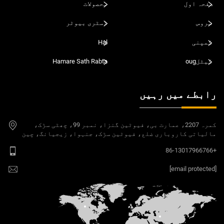
صفحہ اول
محصولات
سروس
ڈسٹری بیوٹر
کمپنی
Hal
کیٹلoug
Hamare Sath Rabta
رابطے میں رہیں
کمرہ 2207، عمارت بی، فیوٹین گنزا، نمبر 99، چھٹی سڑک،
مالیاتی کاروباری ضلع، فیوٹین سڑک، جنہوا، زیجیانگ، چین
+86-13017966766
[email protected]