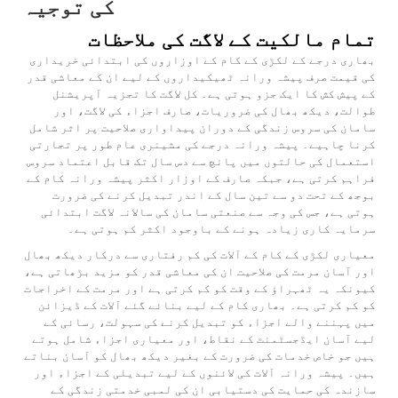
کی توجیہ
تمام مالکیت کے لاگت کی ملاحظات
بھاری درجے کے لکڑی کے کام کے اوزاروں کی ابتدائی خریداری
کی قیمت صرف پیشہ ورانہ ٹھیکیداروں کے لیے ان کے معاشی قدر
کے پیش کش کا ایک جزو ہوتی ہے۔ کل لاگت کا تجزیہ آپریشنل
طوالت، دیکھ بھال کی ضروریات، صارف اجزاء کی لاگت، اور
سامان کی سروس زندگی کے دوران پیداواری صلاحیت پر اثر شامل
کرنا چاہیے۔ پیشہ ورانہ درجے کی مشینری عام طور پر تجارتی
استعمال کی حالتوں میں پانچ سے دس سال تک قابل اعتماد سروس
فراہم کرتی ہے، جبکہ صارف کے اوزار اکثر پیشہ ورانہ کام کے
بوجھ کے تحت دو سے تین سال کے اندر تبدیل کرنے کی ضرورت
ہوتی ہے، جس کی وجہ سے صنعتی سامان کی سالانہ لاگت ابتدائی
سرمایہ کاری زیادہ ہونے کے باوجود اکثر کم ہوتی ہے۔
معیاری لکڑی کے کام کے آلات کی کم رفتاری سے درکار دیکھ بھال
اور آسان مرمت کی صلاحیت ان کی معاشی قدر کو مزید بڑھاتی ہے،
کیونکہ یہ ٹھہراؤ کے وقت کو کم کرتی ہے اور مرمت کے اخراجات
کو کم کرتی ہے۔ بھاری کام کے لیے بنائے گئے آلات کے ڈیزائن
میں پہننے والے اجزاء کو تبدیل کرنے کی سہولت، رسائی کے
لیے آسان ایڈجسٹمنٹ کے نقاط، اور معیاری اجزاء شامل ہوتے
ہیں جو خاص خدمات کی ضرورت کے بغیر دیکھ بھال کو آسان بناتے
ہیں۔ پیشہ ورانہ آلات کی لائنوں کے لیے تبدیلی کے اجزاء اور
سازندہ کی حمایت کی دستیابی ان کی لمبی خدمتی زندگی کے