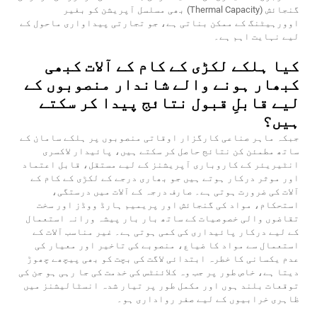
گنجائش (Thermal Capacity) بھی مسلسل آپریشن کو بغیر
اوورہیٹنگ کے ممکن بناتی ہے، جو تجارتی پیداواری ماحول کے
لیے نہایت اہم ہے۔
کیا ہلکے لکڑی کے کام کے آلات کبھی
کبھار ہونے والے شاندار منصوبوں کے
لیے قابلِ قبول نتائج پیدا کر سکتے
ہیں؟
جبکہ ماہر صناعی کارگزار اوقاتی منصوبوں پر ہلکے سامان کے
ساتھ مطمئن کن نتائج حاصل کر سکتے ہیں، پائیدار لاکسری
انٹیریئر کے کاروباری آپریشنز کے لیے مستقل، قابل اعتماد
اور موثر درکار ہوتے ہیں جو بھاری درجے کے لکڑی کے کام کے
آلات کی ضرورت ہوتی ہے۔ صارف درجہ کے آلات میں درستگی،
استحکام، مواد کی گنجائش اور پریمیم ہارڈ ووڈز اور سخت
تقاضوں والی خصوصیات کے ساتھ بار بار پیشہ ورانہ استعمال
کے لیے درکار پائیداری کی کمی ہوتی ہے۔ غیر مناسب آلات کے
استعمال سے مواد کا ضیاع، منصوبے کی تاخیر اور معیار کی
عدم یکسانی کا خطرہ ابتدائی لاگت کی بچت کو بھی پیچھے چھوڑ
دیتا ہے، خاص طور پر جب وہ کلائنٹس کی خدمت کی جا رہی ہو جن کی
توقعات بلند ہوں اور مکمل طور پر تیار شدہ انسٹالیشنز میں
ظاہری خرابیوں کے لیے صفر رواداری ہو۔