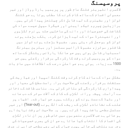
پروسیسنگ
لاکسری انٹیریئر فٹنگ عام طور پر پریمیم ہارڈ ووڈز اور غیر
معمولی اقسام کے ساتھ کام کرنے کا مطلب ہوتا ہے جو کٹنگ
ٹولز اور مشینری کے لیے قابلِ ذکر چیلنجز پیدا کرتی ہیں۔
برازیلین چیری، ٹیک، ایبنی اور فیگرڈ میپل جیسے مواد کی
کثافت کی خصوصیات اور دانے کی ساختیں جلد ہی نرم لکڑیوں
اور انجینئرڈ مواد کے لیے ڈیزائن کردہ ہلکے بڑھتے ہوئے
ٹولز کو بوجھل کر دیتی ہیں۔ مضبوط بڑھتے ہوئے ٹولز میں
طاقتور موٹرز، مضبوط ڈرائیو سسٹمز اور بہترین بیئرنگ
اسمبلیاں شامل ہوتی ہیں جو جانکا ہارڈنس ریٹنگز کے ساتھ
مواد کو پروسیس کرتے وقت کارکردگی برقرار رکھتی ہیں جو
1500 سے زیادہ ہوتی ہے، جو اعلیٰ درجے کے اطلاقات میں عام بات
ہے۔
مشکل مواد کے ساتھ کام کرتے وقت کٹنگ اسپیڈ اور فیڈ ریٹ کی
مستقلت برقرار رکھنے کی صلاحیت براہ راست سطح کی معیار اور
پیداواری کارکردگی کو متاثر کرتی ہے۔ مناسب طاقت کے ذخائر
سے آراستہ پیشہ ورانہ لکڑی کے کام کے آلات موٹر کے دب جانے
اور بلیڈ کے سست ہونے کو روکتے ہیں، جو تیار شدہ اشیاء پر
جلنے کے نشانات، لکڑی کے ریشے کے الگ ہونے (Tear-out) اور غیر
مسلسل سطحی بافت پیدا کرتے ہیں۔ یہ صلاحیت اس وقت نہایت اہم
ہو جاتی ہے جب لاکسری منصوبوں میں خاص طور پر ان نادر لکڑی
کی اقسام کا انتخاب کیا جاتا ہے جو ان کی بصری خصوصیات کی
وجہ سے منتخب کی جاتی ہیں، جہاں کوئی بھی سطحی خرابی نہ صرف