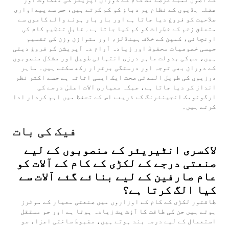
عضلہ ہڈیوں کے نظام پر دباؤ کو کم کرتے ہیں، جس سے پیداواری
صلاحیت کو فروغ دیا جاتا ہے اور بار بار ہونے والے کاموں سے
متعلق زخم کے خطرات کو کم کیا جاتا ہے۔ قابلِ تنظیم کام کی
اونچائی، کمپن کے خلاف ہینڈلز، اور متوازن وزن کی تقسیم
جیسی خصوصیات محفوظ اور زیادہ آرام دہ آپریشن کو فروغ دیتی
ہیں، جس کی بدولت ماہر درزی انتہائی طویل اور مشکل منصوبوں
کے دوران بھی توجہ اور درستگی برقرار رکھ سکتے ہیں۔ ماہر
درزیوں کی طویل المدتی صحت ایک ایسی اثاثہ ہے جسے اکثر نظر
انداز کر دیا جاتا ہے، جبکہ معیاری آلات اعلیٰ درجے کی
ارگونومک انجینئرنگ کے ذریعے اس کے تحفظ میں اہم کردار ادا
کرتے ہیں۔
فیک کی بات
لاکسری انٹیریئر کے منصوبوں کے لیے
صنعتی درجے کے لکڑی کے کام کے آلات کو
عام صارفین کے لیے بنائے گئے آلات سے
کیا الگ کرتا ہے؟
طاقتور لکڑی کے کام کے اوزاروں میں صنعتی معیار کے موٹرز
ہوتے ہیں جن کی طاقت کا آؤٹ پٹ زیادہ ہوتا ہے اور جو مستقل
استعمال کے لیے درجہ بند ہوتے ہیں، مضبوط ساختی اجزاء جو