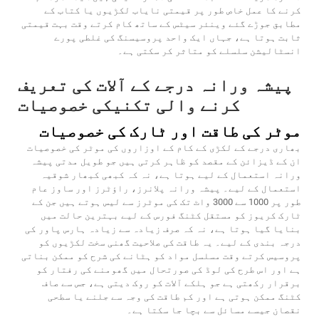
کرنے کا عمل خاص طور پر قیمتی نایاب لکڑیوں یا کتاب کے
مطابق جوڑے گئے وینئر سیٹس کے ساتھ کام کرتے وقت بہت قیمتی
ثابت ہوتا ہے، جہاں ایک واحد پروسیسنگ کی غلطی پورے
انسٹالیشن سلسلے کو متاثر کر سکتی ہے۔
پیشہ ورانہ درجے کے آلات کی تعریف
کرنے والی تکنیکی خصوصیات
موٹر کی طاقت اور ٹارک کی خصوصیات
بھاری درجے کے لکڑی کے کام کے اوزاروں کی موٹر کی خصوصیات
ان کے ڈیزائن کے مقصد کو ظاہر کرتی ہیں جو طویل مدتی پیشہ
ورانہ استعمال کے لیے ہوتا ہے، نہ کہ کبھی کبھار شوقیہ
استعمال کے لیے۔ پیشہ ورانہ پلانرز، راؤٹرز اور ساوز عام
طور پر 1000 سے 3000 واٹ تک کی موٹرز سے لیس ہوتے ہیں جن کے
ٹارک کریوز کو مستقل کٹنگ فورس کے لیے بہترین حالت میں
بنایا گیا ہوتا ہے، نہ کہ صرف زیادہ سے زیادہ ہارس پاور کی
درجہ بندی کے لیے۔ یہ طاقت کی صلاحیت گھنی سخت لکڑیوں کو
پروسیس کرتے وقت مسلسل مواد کو ہٹانے کی شرح کو ممکن بناتی
ہے اور اس طرح کی لوڈ کی صورتحال میں گھومنے کی رفتار کو
برقرار رکھتی ہے جو ہلکے آلات کو روک دیتی ہے، جس سے صاف
کٹنگ ممکن ہوتی ہے اور کم طاقت کی وجہ سے جلنے یا سطحی
نقصان جیسے مسائل سے بچا جا سکتا ہے۔