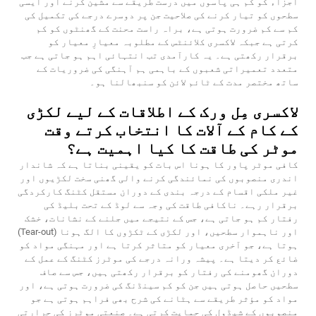
اجزاء کو کم ہی پاسوں میں درست طریقے سے مشین کرنے اور ایسی
سطحوں کو تیار کرنے کی صلاحیت جن پر دوسرے درجے کی تکمیل کی
کم سے کم ضرورت ہوتی ہے، براہ راست محنت کے گھنٹوں کو کم
کرتی ہے جبکہ لاکسری کلائنٹس کے مطلوبہ معیارِ معیار کو
برقرار رکھتی ہے۔ یہ کارآمدی تب انتہائی اہم ہو جاتی ہے جب
متعدد تعمیراتی شعبوں کے باہمی ہم آہنگی کی ضروریات کے
ساتھ مختصر مدت کے ٹائم لائن کو سنبھالنا ہو۔
لاکسری مِل ورک کے اطلاقات کے لیے لکڑی
کے کام کے آلات کا انتخاب کرتے وقت
موٹر کی طاقت کا کیا اہمیت ہے؟
کافی موٹر پاور کا ہونا اس بات کو یقینی بناتا ہے کہ شاندار
اندری منصوبوں کی نمائندگی کرنے والی گھنی سخت لکڑیوں اور
غیر ملکی اقسام کے درجہ بندی کے دوران مستقل کٹنگ کارکردگی
برقرار رہے۔ ناکافی طاقت کی وجہ سے لوڈ کے تحت بلیڈ کی
رفتار کم ہو جاتی ہے، جس کے نتیجے میں جلنے کے نشانات، خشک
اور ناہموار سطحیں، اور لکڑی کے ٹکڑوں کا الگ ہونا (Tear-out)
ہوتا ہے، جو آخری معیار کو متاثر کرتا ہے اور مہنگی مواد کو
ضائع کر دیتا ہے۔ پیشہ ورانہ درجے کی موٹرز کٹنگ کے عمل کے
دوران گھومنے کی رفتار کو برقرار رکھتی ہیں، جس سے صاف
سطحیں حاصل ہوتی ہیں جن کو کم سینڈنگ کی ضرورت ہوتی ہے، اور
مواد کو مؤثر طریقے سے ہٹانے کی شرح بھی فراہم ہوتی ہے جو
منصوبوں کے شیڈول کی حمایت کرتی ہے۔ صنعتی موٹرز کی حرارتی