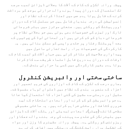
پیشہ ورانہ لکڑی کے کام کے آلات کا بجلائی ڈیزائن لمبے عرصے
تک استعمال کے دوران پیدا ہونے والے حرارتی بوجھ کو برداشت
کرنے کے قابل ہوتا ہے، جس میں ٹھنڈا کرنے کے نظام اور
اِنسولیشن کی درجہ بندیاں شامل ہیں جو مسلسل کام کے دوران
اوورہیٹنگ کو روکتی ہیں۔ صنعتی موٹرز میں بہتر شروعاتی
ٹارک اور تیزی کی خصوصیات بھی ہوتی ہیں جو بجلائی نظام پر
شروعاتی دباؤ کو کم کرتی ہیں اور لمحاتی لوڈ کی چوٹیوں کے
بعد آپریٹنگ رفتار پر جلدی واپسی کو ممکن بناتی ہیں۔ یہ
کارکردگی کی خصوصیات براہ راست تجارتی ماحول میں
پیداواری صلاحیت کو متاثر کرتی ہیں جہاں آلات کو لمبے کام کے
اوقات کے دوران بے دریغ قابل اعتماد طریقے سے کام کرنا
ہوتا ہے، بغیر کارکردگی میں کمی یا حرارتی بندش کے۔
ساختی سختی اور وائبریشن کنٹرول
بھاری درجے کے لکڑی کے کام کے اوزاروں کی فریم تعمیر اور
اجزاء کے منصوبہ بندی کے نظام میں ڈھلواں لوہا، مضبوط شدہ
سٹیل اور درستی سے مشین کی گئی اجزاء کا استعمال کیا جاتا
ہے جو وائبریشن کو کم کرنے اور ابعادی استحکام کے لیے
ضروری کثافت اور سختی فراہم کرتے ہیں۔ یہ ساختی مضبوطی
سطحی کانٹے (چیٹر)، ابعادی تبدیلی اور ہلکے آلات کے ڈیزائن
میں بلیئرنگز کی جلدی سے پہننے کی وجہ بننے والے جھکاؤ اور
ریزوننس کو روکتی ہے۔ پیشہ ورانہ مشینری کا وزن اور مواد
کی تشکیل براہ راست کٹنگ کی درستگی میں اضافہ کرتی ہے