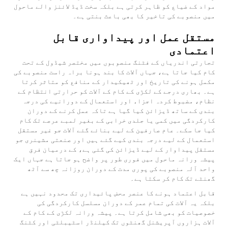
مواد کے ضیاع کو ظاہر کرتی ہے بلکہ سخت ڈیڈ لائنز والے ماحول
میں منصوبے کی تاخیر کا بھی باعث بنتی ہے۔
مستقل عمل اور پیداواری قابل
اعتمادی
تجارتی اندریاں کے فٹنگ منصوبوں میں مختصر شیڈول کے تحت
کام کیا جاتا ہے، جہاں آلات کا بند ہونا براہ راست منصوبے کی
مکمل ہونے کی تاریخ اور ٹھیکیدار کے منافع کو متاثر کرتا
ہے۔ بھاری درجے کے لکڑی کے کام کے آلات کو حرارتی انتظام کے
نظام، مضبوط کردہ اجزاء اور استعمال کے دورانیے کی درجہ
بندی کے ساتھ ڈیزائن کیا گیا ہے تاکہ عمل کرنے کے دوران
کارکردگی میں کمی یا جلدی خرابی کے بغیر لمبے عرصے تک کام
کیا جا سکے۔ عام صارفین کے لیے بنائے گئے آلات جو غیر مستقل
استعمال کے لیے درجہ بندی کیے گئے ہیں اور صنعتی مشینری جو
مستقل پیداوار کے لیے ڈیزائن کی گئی ہے، کے درمیان فرق
پیشہ ورانہ ماحول میں فوری طور پر واضح ہو جاتا ہے جہاں ایک
واحد آلہ منصوبے کی پوری مدت کے دوران روزانہ چھ سے آٹھ
گھنٹے تک کام کر سکتا ہے۔
قابل اعتماد ہونے کا عنصر محض پائیداری تک محدود نہیں ہے
بلکہ یہ آلات کی تمام عمر کے دوران مسلسل کارکردگی کی
خصوصیات کو بھی شامل کرتا ہے۔ پیشہ ورانہ
لکڑی کے کام کے
آلات
ہزاروں آپریشنل گھنٹوں تک کیلنڈر اسٹیبلٹی اور کٹنگ