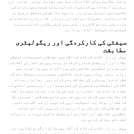
یافتہ صلاحیت بولی لگانے کے عمل میں مقابلہ پسندہ فائدہ اور
بہترین انجام دہی کے معیار کے لیے بلند قیمت وصول کرنے کی
صلاحیت میں تبدیل ہوتی ہے۔ بے عیب نتائج کی مستقل ترسیل پر
قائم ساکھ، ریفرل کے مواقع اور دوبارہ کاروباری تعلقات کو
جنم دیتی ہے، جو لاکسری انٹیریئر کنٹریکٹرز کے لیے سب سے
قیمتی مارکیٹنگ اثاثہ ہوتا ہے۔
سیفٹی کی کارکردگی اور ریگولیٹری
مطابقت
پیشہ ورانہ لکڑی کے کام کے آلات میں حفاظتی خصوصیات، تحفظی
نظام اور آپریشنل کنٹرولز شامل ہوتے ہیں جو تجارتی آلات کے
لیے ضروری تنظیمی تقاضوں کو پورا کرتے ہیں یا اس سے بھی
زیادہ بہتر ہوتے ہیں، جبکہ طاقتور مشینری سے منسلک زخم کے
خطرات سے آپریٹرز کی حفاظت بھی کرتے ہیں۔ بھاری درجے کے
آلات کی استحکام، کنٹرول کی خصوصیات اور ایمرجنسی اسٹاپ کے
نظام حادثات کے امکان اور شدت کو صارف درجے کے متبادل آلات
کے مقابلے میں کم کرتے ہیں جن میں جامع حفاظتی انجینئرنگ
کا فقدان ہوتا ہے۔ ٹھیکیداروں کے لیے، ان کے آلات کے ذخیرہ
کی حفاظتی کارکردگی براہ راست ان کے بیمہ کے اخراجات،
تنظیمی مطابقت اور تجارتی آپریشنل ماحول میں ذمہ داری کے
خطرے کو متاثر کرتی ہے۔
پیشہ ورانہ لکڑی کے کام کے آلات میں شامل ارگونومک ڈیزائن
کے اصول لمبے عرصے تک کام کے دوران آپریٹر کی تھکاوٹ اور