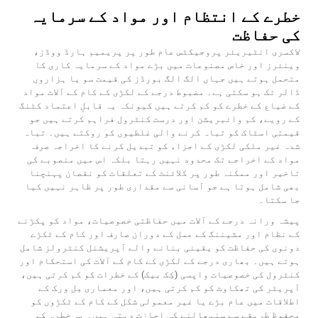
خطرے کے انتظام اور مواد کے سرمایہ
کی حفاظت
لاکسری انٹیریئر پروجیکٹس عام طور پر پریمیم ہارڈ ووڈز،
وینئرز اور خاص مصنوعات میں بڑے مواد کے سرمایہ کاری کا
متحمل ہوتے ہیں جہاں الگ الگ بورڈز کی قیمت سو یا ہزاروں
ڈالر تک ہو سکتی ہے۔ مضبوط درجے کے لکڑی کے کام کے آلات مواد
کے ضیاع کے خطرے کو کم کرتے ہیں کیونکہ یہ قابلِ اعتماد کٹنگ
کے رویے، کم وائبریشن اور درست کنٹرول فراہم کرتے ہیں جو
قیمتی اسٹاک کو تباہ کرنے والی غلطیوں کو روکتے ہیں۔ تباہ
شدہ غیر ملکی لکڑی کے اجزاء کو تبدیل کرنے کا اخراجہ صرف
مواد کے اخراجے تک محدود نہیں رہتا بلکہ اس میں منصوبے کی
تاخیر اور ممکنہ طور پر کلائنٹ کے تعلقات کو نقصان پہنچنا
بھی شامل ہوتا ہے جو آسانی سے مقداری طور پر ظاہر نہیں کیا
جا سکتا۔
پیشہ ورانہ درجے کے آلات میں حفاظتی خصوصیات، مواد کو پکڑنے
کے نظام اور مشیننگ کے عمل کے دوران صارف اور کام کے ٹکڑے
دونوں کی حفاظت کو یقینی بنانے والے آپریشنل کنٹرولز شامل
ہوتے ہیں۔ بھاری درجے کے لکڑی کے کام کے آلات کی استحکام اور
کنٹرول کی خصوصیات واپسی (کِک بیک) کے خطرات کو کم کرتی ہیں،
آپریٹر کی تھکاوٹ کو کم کرتی ہیں، اور معماری مِل ورک کے
اطلاقات میں عام بڑے یا غیر معمولی شکل کے کام کے ٹکڑوں کو
محفوظ طریقے سے سنبھالنے کی اجازت دیتی ہیں۔ یہ خطرہ کم