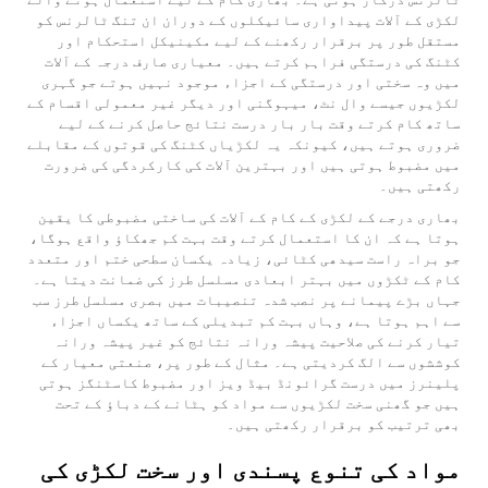
لکڑی کے آلات پیداواری سائیکلوں کے دوران ان تنگ ٹالرنس کو
مستقل طور پر برقرار رکھنے کے لیے مکینیکل استحکام اور
کٹنگ کی درستگی فراہم کرتے ہیں۔ معیاری صارف درجہ کے آلات
میں وہ سختی اور درستگی کے اجزاء موجود نہیں ہوتے جو گہری
لکڑیوں جیسے وال نٹ، میہوگنی اور دیگر غیر معمولی اقسام کے
ساتھ کام کرتے وقت بار بار درست نتائج حاصل کرنے کے لیے
ضروری ہوتے ہیں، کیونکہ یہ لکڑیاں کٹنگ کی قوتوں کے مقابلے
میں مضبوط ہوتی ہیں اور بہترین آلات کی کارکردگی کی ضرورت
رکھتی ہیں۔
بھاری درجے کے لکڑی کے کام کے آلات کی ساختی مضبوطی کا یقین
ہوتا ہے کہ ان کا استعمال کرتے وقت بہت کم جھکاؤ واقع ہوگا،
جو براہ راست سیدھی کٹائی، زیادہ یکسان سطحی ختم اور متعدد
کام کے ٹکڑوں میں بہتر ابعادی مسلسل طرز کی ضمانت دیتا ہے۔
جہاں بڑے پیمانے پر نصب شدہ تنصیبات میں بصری مسلسل طرز سب
سے اہم ہوتا ہے، وہاں بہت کم تبدیلی کے ساتھ یکساں اجزاء
تیار کرنے کی صلاحیت پیشہ ورانہ نتائج کو غیر پیشہ ورانہ
کوششوں سے الگ کردیتی ہے۔ مثال کے طور پر، صنعتی معیار کے
پلینرز میں درست گرائونڈ بیڈ ویز اور مضبوط کاسٹنگز ہوتی
ہیں جو گھنی سخت لکڑیوں سے مواد کو ہٹانے کے دباؤ کے تحت
بھی ترتیب کو برقرار رکھتی ہیں۔
مواد کی تنوع پسندی اور سخت لکڑی کی