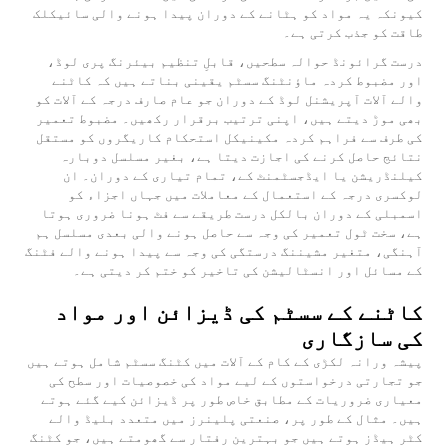
کیونکہ یہ مواد کو ہٹانے کے دوران پیدا ہونے والی سائیکلک
طاقت کو جذب کرتی ہے۔
درست گرائونڈ حوالہ سطحیں، قابلِ تنظیم بیئرنگ پری لوڈ،
اور مضبوط کردہ ماؤنٹنگ سسٹم یقینی بناتے ہیں کہ کاٹنے
والے آلات آپریشنل لوڈ کے دوران جو عام صارف درجہ کے آلات کو
بھی موڑ دیتے ہیں، اپنی ترتیب برقرار رکھیں۔ مضبوط تعمیر
کی طرف سے فراہم کردہ مکینیکل استحکام کاریگروں کو مستقل
نتائج حاصل کرنے کی اجازت دیتا ہے، بغیر مسلسل دوبارہ
کیلنڈریشن یا ایڈجسٹمنٹ کے، تمام تیاری کے دوران۔ ان
لوکسری درجہ کے استعمال کے معاملات میں جہاں اجزاء کو
اسمبلی کے دوران بالکل درست طریقے سے فٹ ہونا ضروری ہوتا
ہے، سخت ٹول تعمیر کی وجہ سے حاصل ہونے والی بعدی مسلسل ہم
آہنگی، متغیر مشیننگ درستگی کی وجہ سے پیدا ہونے والے فٹنگ
کے مسائل اور انسٹالیشن کی تاخیر کو ختم کر دیتی ہے۔
کاٹنے کے سسٹم کی ڈیزائن اور مواد
کی سازگاری
پیشہ ورانہ لکڑی کے کام کے آلات میں کٹنگ سسٹم شامل ہوتے ہیں
جو تجارتی درخواستوں کے لیے مواد کی خصوصیات اور سطح کی
معیاری ضروریات کے مطابق خاص طور پر ڈیزائن کیے گئے ہوتے
ہیں۔ مثال کے طور پر، صنعتی پلینرز میں متعدد بلیڈ والے
کٹر ہیڈز ہوتے ہیں جو بہترین رفتار سے گھومتے ہیں، جو کٹنگ