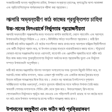
সংজ্ঞায়িতকারী অনন্য প্রযুক্তিগত চাহিদা, উপকরণ-সংক্রান্ত চ্যালেঞ্জ, ক্লায়েন্টের আশা-আকাঙ্ক্ষা
এবং প্রতিযোগিতামূলক পার্থক্যকরণকে পরীক্ষা করা প্রয়োজন।
লাক্সারি অভ্যন্তরীণ কাঠ কাজের প্রযুক্তিগত চাহিদা
উচ্চ-মানের মিলওয়ার্কে নির্ভুলতার প্রয়োজনীয়তা
লাক্সারি অভ্যন্তরীণ প্রকল্পগুলির জন্য সাধারণত কাস্টম ক্যাবিনেট, দেয়াল প্যানেলিং এবং স্থাপত্য
উপাদানগুলির বিস্তৃত সিরিজে ০.৫ থেকে ১ মিলিমিটার পর্যন্ত সহনশীলতা প্রয়োজন। ভারী শিল্প
কার্যকরী কাঠ কাটার যন্ত্রগুলি এই কঠোর সহনশীলতা বজায় রাখার জন্য আবশ্যক যান্ত্রিক স্থিতিশীলতা
এবং কাটিং নির্ভুলতা প্রদান করে, যা উৎপাদন চক্রের মাধ্যমে ধারাবাহিকভাবে বজায় থাকে। স্ট্যান্ডার্ড
ভোক্তা-মানের সরঞ্জামগুলির মধ্যে ওয়ালনাট, মাহোগনি এবং এক্সোটিক প্রজাতির মতো কঠিন কাঠ
দিয়ে কাজ করার সময় পুনরাবৃত্তিযোগ্য নির্ভুলতা অর্জনের জন্য প্রয়োজনীয় দৃঢ়তা এবং নির্ভুলতা
সম্পন্ন উপাদানগুলি অনুপস্থিত।
ভারী কাঠ কাজের যন্ত্রপাতির গঠনগত সমগ্রতা অপারেশনের সময় ন্যূনতম বিচ্যুতি নিশ্চিত করে, যা
সরাসরি সোজা কাটার ফলাফল, আরও একরূপ পৃষ্ঠ সমাপ্তি এবং একাধিক কাজের টুকরোর মধ্যে
উত্তম মাত্রিক সামঞ্জস্যের দিকে নিয়ে যায়। যেখানে বড় আকারের ইনস্টলেশনে দৃশ্যমান
অবিচ্ছিন্নতা সর্বোচ্চ গুরুত্বপূর্ণ, সেখানে ন্যূনতম পরিবর্তনের সাথে অভিন্ন উপাদান তৈরি করার
ক্ষমতাটি পেশাদার ফলাফলকে শৌখিন চেষ্টা থেকে পৃথক করে। উদাহরণস্বরূপ, শিল্প-মানের
প্লেনারগুলিতে নির্ভুলভাবে গ্রাইন্ড করা বেডওয়ে এবং শক্তিশালী ঢালাই রয়েছে যা ঘন কাঠের মতো
ঘন কাঠ থেকে উপাদান অপসারণের চাপের অধীনে সামঞ্জস্য বজায় রাখে।
উপাদানের বহুমুখীতা এবং কঠিন কাঠ প্রক্রিয়াকরণ