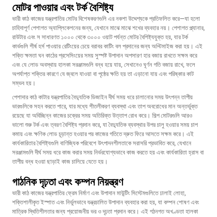
মোটর পাওয়ার এবং টর্ক বৈশিষ্ট্য
ভারী কাঠ কাজের যন্ত্রপাতির মোটর বিশেষকরণগুলি এর নকশা উদ্দেশ্যকে প্রতিফলিত করে—যা হলো
চাহিদাপূর্ণ পেশাগত অ্যাপ্লিকেশনের জন্য, যেখানে মাঝে মাঝে শখের ব্যবহার নয়। পেশাগত প্ল্যানার,
রাউটার এবং স সাধারণত ১০০০ থেকে ৩০০০ ওয়াট পর্যন্ত মোটর বৈশিষ্ট্যযুক্ত হয়, যার টর্ক
কার্ভগুলি শীর্ষ হর্স পাওয়ার রেটিংয়ের চেয়ে বরাবর কাটিং বল প্রদানের জন্য অপ্টিমাইজ করা হয়। এই
শক্তি ক্ষমতা ঘন কাঠের প্রসেসিংয়ের সময় সুস্পষ্ট উপাদান অপসারণ হার বজায় রাখতে সক্ষম করে
এবং যে লোড অবস্থায় হালকা সরঞ্জামগুলি বন্ধ হয়ে যায়, সেখানেও ঘূর্ণন গতি বজায় রাখে, ফলে
অপর্যাপ্ত শক্তির কারণে যে জ্বলে যাওয়া বা পৃষ্ঠের ক্ষতি হয় তা এড়ানো যায় এবং পরিষ্কার কাট
সম্ভব হয়।
পেশাদার কাঠ কাটার যন্ত্রপাতির বৈদ্যুতিক ডিজাইন দীর্ঘ সময় ধরে চালানোর সময় উৎপন্ন তাপীয়
ভারগুলিকে সহন করতে পারে, যার মধ্যে শীতলীকরণ ব্যবস্থা এবং তাপ অবরোধের মান অন্তর্ভুক্ত
রয়েছে যা অবিচ্ছিন্ন কাজের চক্রের সময় অতিরিক্ত উত্তাপ রোধ করে। শিল্প মোটরগুলি আরও
ভালো শুরু টর্ক এবং ত্বরণ বৈশিষ্ট্য প্রদান করে, যা বৈদ্যুতিক ব্যবস্থার উপর চালু হওয়ার সময় চাপ
কমায় এবং ক্ষণিক লোড চূড়ান্ত হওয়ার পর কাজের গতিতে দ্রুত ফিরে আসতে সক্ষম করে। এই
কার্যকারিতার বৈশিষ্ট্যগুলি বাণিজ্যিক পরিবেশে উৎপাদনশীলতাকে সরাসরি প্রভাবিত করে, যেখানে
সরঞ্জামগুলি দীর্ঘ সময় ধরে কাজ করার সময় নির্ভরযোগ্যভাবে কাজ করতে হয় এবং কার্যকারিতা হ্রাস বা
তাপীয় বন্ধ হওয়া ছাড়াই কাজ চালিয়ে যেতে হয়।
গাঠনিক দৃঢ়তা এবং কম্পন নিয়ন্ত্রণ
ভারী কাঠ কাজের যন্ত্রপাতির ফ্রেম নির্মাণ এবং উপাদান মাউন্টিং সিস্টেমগুলিতে ঢালাই লোহা,
শক্তিশালীকৃত ইস্পাত এবং নির্ভুলভাবে যন্ত্রচালিত উপাদান ব্যবহার করা হয়, যা কম্পন শোষণ এবং
মাত্রিক স্থিতিশীলতার জন্য প্রয়োজনীয় ভর ও দৃঢ়তা প্রদান করে। এই গঠনগত অখণ্ডতা হালকা