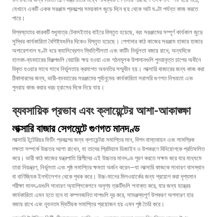
যেখানে একটি একক সরঞ্জাম প্রকল্পের সময়কাল জুড়ে দিনে ছয় থেকে আট ঘণ্টা পর্যন্ত কাজ করতে
পারে।
বিশ্বস্ততার কারকটি শুধুমাত্র টেকসইতার বাইরে বিস্তৃত হয়েছে, বরং সরঞ্জামের সম্পূর্ণ কার্যকাল জুড়ে
সুস্থির কার্যকারিতা বৈশিষ্ট্যগুলির দিকেও বিস্তৃত হয়েছে। পেশাদার
কাঠ কাজের সরঞ্জাম
হাজার হাজার
অপারেশনাল ঘণ্টা ধরে ক্যালিব্রেশন স্থিতিশীলতা এবং কাটিং নির্ভুলতা বজায় রাখে, অন্যদিকে
হালকা-ব্যবহারের বিকল্পগুলি বেয়ারিং ক্ষয় হওয়া এবং গঠনমূলক উপাদানগুলি পুনরাবৃত্ত চাপের অধীনে
বিকৃত হওয়ার সাথে সাথে নির্ভুলতায় ক্রমাগত অবনতির সম্মুখীন হয়। লাক্সারি বাজারের জন্য কাজ করা
ঠিকাদারদের জন্য, ভারী-ব্যবহারের সরঞ্জামের পূর্বানুমেয় কার্যকারিতা সরাসরি গুণগত নিশ্চয়তা এবং
পুনরায় কাজ করার খরচ হ্রাসের দিকে নিয়ে যায়।
ব্যবসায়িক প্রভাব এবং ক্লায়েন্টের আশা-আকাঙ্ক্ষা
লাক্সারি বাজার সেগমেন্টে গুণগত মানদণ্ড
লাক্সারি ইন্টেরিয়র ফিটিং প্রকল্পের জন্য ক্লায়েন্টরা সমাপ্তির মান, বিশদ বাস্তবায়ন এবং সামগ্রিক
দক্ষতা সম্পর্কে উচ্চতর আশা রাখেন, যা তাদের প্রিমিয়াম ডিজাইন ও উপকরণে বিনিয়োগকে প্রতিফলিত
করে। ভারী কাঠ কাজের যন্ত্রপাতি শিল্পীদের এই উচ্চতর মানদণ্ড পূরণ করতে সক্ষম করে যার মাধ্যমে
তারা নিয়ন্ত্রণ, নির্ভুলতা এবং পৃষ্ঠ সমাপ্তির ক্ষমতা অর্জন করেন—যা লাক্সারি কাজকে সাধারণ বাসস্থান
বা বাণিজ্যিক ইনস্টলেশন থেকে পৃথক করে। উচ্চ-মানের মিলওয়ার্কের জন্য প্রয়োগ করা দৃশ্যমান
পরীক্ষা মানদণ্ডগুলি সাধারণ অ্যাপ্লিকেশনে অদৃশ্য ত্রুটিগুলি শনাক্ত করে, যার জন্য যন্ত্রের
কার্যকারিতা এমন হতে হবে যা কম্পনজনিত দাগগুলি দূর করে, সামঞ্জস্যপূর্ণ উপকরণ অপসারণ হার
বজায় রাখে এবং ন্যূনতম দ্বিতীয়ক সমাপ্তির প্রয়োজন হয় এমন পৃষ্ঠ তৈরি করে।