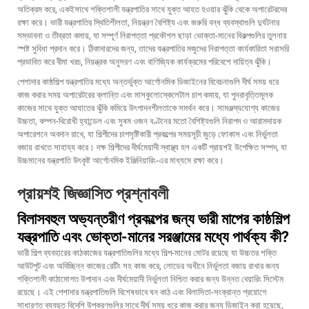
অতিক্রম করে, একইসাথে শক্তিশালী যন্ত্রপাতির সাথে যুক্ত আহত হওয়ার ঝুঁকি থেকে অপারেটরদের
রক্ষা করে। ভারী যন্ত্রপাতির স্থিতিশীলতা, নিয়ন্ত্রণ বৈশিষ্ট্য এবং জরুরি বন্ধ ব্যবস্থাগুলি দুর্ঘটনার
সম্ভাবনা ও তীব্রতা কমায়, যা সম্পূর্ণ নিরাপত্তা প্রকৌশল ছাড়া ভোক্তা-মানের বিকল্পগুলির তুলনায়
স্পষ্ট সুবিধা প্রদান করে। ঠিকাদারদের জন্য, তাদের যন্ত্রপাতির মজুদের নিরাপত্তা কার্যকারিতা সরাসরি
প্রভাবিত করে বীমা খরচ, নিয়ন্ত্রক অনুসরণ এবং বাণিজ্যিক কার্যক্রমের পরিবেশে দায়িত্ব ঝুঁকি।
পেশাদার কাষ্ঠশিল্প যন্ত্রপাতির মধ্যে অন্তর্ভুক্ত আর্গোনমিক ডিজাইনের বিবেচনাগুলি দীর্ঘ সময় ধরে
কাজ করার সময় অপারেটরের ক্লান্তি এবং মাসকুলোস্কেলেটাল চাপ কমায়, যা পুনরাবৃত্তিমূলক
কাজের সাথে যুক্ত আঘাতের ঝুঁকি কমিয়ে উৎপাদনশীলতাকে সমর্থন করে। সামঞ্জস্যযোগ্য কাজের
উচ্চতা, কম্পন-বিরোধী হ্যান্ডেল এবং সুষম ওজন বণ্টনের মতো বৈশিষ্ট্যগুলি নিরাপদ ও আরামদায়ক
অপারেশনে অবদান রাখে, যা শিল্পীদের চাপসৃষ্টিকারী প্রকল্পের সময়সূচী জুড়ে ফোকাস এবং নির্ভুলতা
বজায় রাখতে সাহায্য করে। দক্ষ শিল্পীদের দীর্ঘমেয়াদী স্বাস্থ্য হল একটি প্রায়শই উপেক্ষিত সম্পদ, যা
উচ্চমানের যন্ত্রপাতি উৎকৃষ্ট আর্গোনমিক ইঞ্জিনিয়ারিং-এর মাধ্যমে রক্ষা করে।
প্রায়শই জিজ্ঞাসিত প্রশ্নাবলী
বিলাসবহুল অভ্যন্তরীণ প্রকল্পের জন্য ভারী মাপের কাষ্ঠশিল্প
যন্ত্রপাতি এবং ভোক্তা-মানের সরঞ্জামের মধ্যে পার্থক্য কী?
ভারী শিল্প ব্যবহারের কাঠকাজের যন্ত্রপাতিগুলির মধ্যে শিল্প-মানের মোটর রয়েছে যা উচ্চতর শক্তি
আউটপুট এবং অবিচ্ছিন্ন কাজের রেটিং সহ কাজ করে, লোডের অধীনে নির্ভুলতা বজায় রাখার জন্য
শক্তিশালী কাঠামোগত উপাদান এবং দীর্ঘমেয়াদী নির্ভুলতা নিশ্চিত করার জন্য উন্নত বেয়ারিং সিস্টেম
রয়েছে। এই পেশাদার যন্ত্রপাতিগুলি বিশেষভাবে ঘন কাঠ এবং বিলাসিতা-সংক্রান্ত প্রয়োগে
সাধারণত ব্যবহৃত বিদেশি উপকরণগুলির সাথে দীর্ঘ সময় ধরে কাজ করার জন্য ডিজাইন করা হয়েছে,