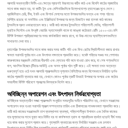
লাক্সারি অভ্যন্তরীণ ফিটিং-এর ক্ষেত্রে প্রায়শই উচ্চমানের কঠিন কাঠ এবং বিদেশি কাঠের প্রজাতির
সাথে কাজ করতে হয়, যা কাটিং টুল এবং মেশিনারিগুলিকে উল্লেখযোগ্য চ্যালেঞ্জের মুখে ফেলে।
ব্রাজিলিয়ান চেরি, টিক, ইবনি এবং ফিগার্ড মেপলের মতো উপকরণগুলির ঘনত্ব এবং শস্য গঠনের
বৈশিষ্ট্য রয়েছে যা সফটউড এবং ইঞ্জিনিয়ার্ড উপকরণের জন্য ডিজাইন করা হালকা কাঠ কাজের
টুলগুলিকে দ্রুত ওভারহোয়েল করে। ভারী কাঠ কাজের টুলগুলিতে শক্তিশালী মোটর, শক্তিশালী
ড্রাইভ সিস্টেম এবং উৎকৃষ্ট বেয়ারিং অ্যাসেম্বলি থাকে যা জাঙ্কা কঠোরতা রেটিং ১৫০০-এর বেশি
বিশিষ্ট উপকরণ প্রক্রিয়াকরণের সময় কার্যকারিতা বজায় রাখে, যা উচ্চ-মানের অ্যাপ্লিকেশনগুলিতে
সাধারণত দেখা যায়।
চ্যালেঞ্জিং উপকরণগুলির সাথে কাজ করার সময় কাটিং গতি এবং ফিড রেটের স্থিতিশীলতা বজায় রাখার
ক্ষমতা সরাসরি পৃষ্ঠের মান এবং উৎপাদন দক্ষতাকে প্রভাবিত করে। যথেষ্ট শক্তির সঞ্চয় সহ পেশাদার
কারুকাজের যন্ত্রগুলি মোটরের ধীরগতি এবং ব্লেডের গতি কমে যাওয়া রোধ করে, যা শেষ পণ্যগুলিতে
দাগ, আংশিক বিচ্ছেদ (টিয়ার-আউট) এবং অসম পৃষ্ঠের গঠন সৃষ্টি করে। এই ক্ষমতা তখন অত্যন্ত
গুরুত্বপূর্ণ হয়ে ওঠে যখন লাক্সারি প্রকল্পগুলিতে দৃশ্যমান বৈশিষ্ট্যের জন্য বিশেষভাবে নির্বাচিত দুর্লভ
কাঠের প্রজাতি ব্যবহার করা হয়, যেখানে কোনও পৃষ্ঠের ত্রুটি উভয়ই উপকরণের অপচয় এবং কঠোর
সময়সীমা বিশিষ্ট পরিবেশে প্রকল্পের বিলম্বকে নির্দেশ করে।
অবিচ্ছিন্ন অপারেশন এবং উৎপাদন নির্ভরযোগ্যতা
বাণিজ্যিক অভ্যন্তরীণ সজ্জা প্রকল্পগুলি সংকুচিত সময়সূচীর অধীনে পরিচালিত হয়, যেখানে সরঞ্জামের
অপারেশন বন্ধ হওয়া সরাসরি প্রকল্প সম্পন্নতার তারিখ এবং ঠিকাদারের লাভজনকতা প্রভাবিত করে।
ভারী কাঠ কাজের সরঞ্জামগুলি তাপ ব্যবস্থাপনা ব্যবস্থা, শক্তিশালীকৃত উপাদান এবং দৈনিক কাজের
হার মূল্যায়নের সাথে যুক্ত করে নির্মিত হয় যা কার্যক্ষমতা হ্রাস বা প্রারম্ভিক ব্যর্থতা ছাড়াই দীর্ঘ সময়
ধরে কাজ করার সুযোগ প্রদান করে। গৃহস্থালি ব্যবহারের জন্য নির্ধারিত সরঞ্জাম এবং চলমান
উৎপাদনের জন্য নির্মিত শিল্প যন্ত্রপাতির মধ্যে পার্থক্যটি পেশাদার পরিবেশে তৎক্ষণাৎ স্পষ্ট হয়ে ওঠে,