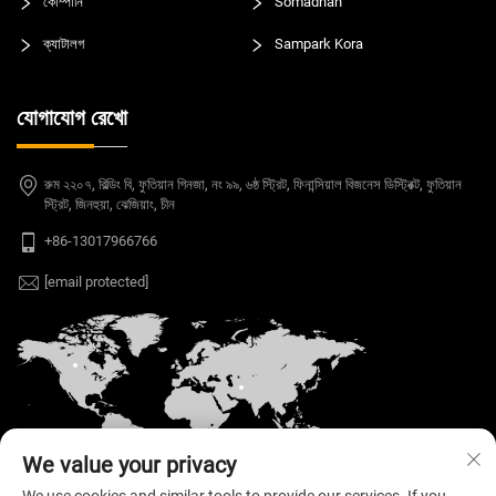
কোম্পানি
Somadhan
ক্যাটালগ
Sampark Kora
যোগাযোগ রেখো
রুম ২২০৭, বিল্ডিং বি, ফুতিয়ান গিনজা, নং ৯৯, ৬ষ্ঠ স্ট্রিট, ফিনান্সিয়াল বিজনেস ডিস্ট্রিক্ট, ফুতিয়ান
স্ট্রিট, জিনহুয়া, ঝেজিয়াং, চীন
+86-13017966766
[email protected]
We value your privacy