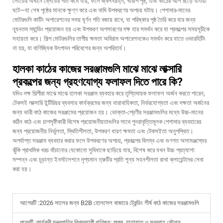
লোডের অধীনে ব্লেডের গতি কমে যায়, ফলে জ্বলনচিহ্ন, খারাপ পৃষ্ঠ, এবং কাঠের আঁশ ছিঁড়ে যাওয়া
ঘটে—যা শেষ পৃষ্ঠের মানকে ক্ষুণ্ণ করে এবং দামি উপকরণের অপচয় ঘটায়। পেশাদার-মানের
মোটরগুলি কাটিং অপারেশনের সময় ঘূর্ণন গতি বজায় রাখে, যা পরিষ্কার পৃষ্ঠ তৈরি করে যার জন্য
ন্যূনতম স্যান্ডিং প্রয়োজন হয় এবং উপকরণ অপসারণের দক্ষ হার সমর্থন করে যা প্রকল্পের সময়সূচীকে
সহায়তা করে। শিল্প মোটরগুলির তাপীয় ক্ষমতা অবিরাম অপারেশনকেও সমর্থন করে যাতে ওভারহিটিং
না হয়, যা বাণিজ্যিক উৎপাদন পরিবেশের জন্য অপরিহার্য।
হালকা কাঠের কাজের সরঞ্জামগুলি মাঝে মাঝে লাক্সারি
প্রকল্পের জন্য গ্রহণযোগ্য ফলাফল দিতে পারে কি?
যদিও দক্ষ শিল্পীরা মাঝে মাঝে হালকা সরঞ্জাম ব্যবহার করে তৃপ্তিদায়ক ফলাফল অর্জন করতে পারেন,
টেকসই লাক্সারি ইন্টিরিয়র ব্যবসার কার্যক্রমের জন্য ধারাবাহিকতা, নির্ভরযোগ্যতা এবং দক্ষতা অর্জনের
জন্য ভারী কাঠ কাজের সরঞ্জামের প্রয়োজন হয়। ভোক্তা-শ্রেণীর সরঞ্জামগুলির মধ্যে উচ্চ-মানের
কঠিন কাঠ এবং চাপসৃষ্টিকারী বিশেষ প্রয়োজনীয়তাগুলির সাথে পুনরাবৃত্তিমূলক পেশাদার ব্যবহারের
জন্য প্রয়োজনীয় নির্ভুলতা, স্থিতিশীলতা, উপকরণ ধারণ ক্ষমতা এবং টেকসইতা অনুপস্থিত।
অপর্যাপ্ত সরঞ্জাম ব্যবহার করার ফলে উপকরণের অপচয়, প্রকল্পের বিলম্ব এবং গুণগত অসামঞ্জস্যের
ঝুঁকি প্রাথমিক খরচ বাঁচানোর যেকোনো সুবিধাকে ছাড়িয়ে যায়, বিশেষ করে যখন উচ্চ প্রত্যাশা
সম্পন্ন এবং চূড়ান্ত ইনস্টলেশনে দৃশ্যমান ত্রুটির প্রতি শূন্য সহনশীলতা রাখা ক্লায়েন্টদের সেবা
করা হয়।
আগেরটি :
2026 সালের জন্য B2B হোলসেল বাজারে ট্রেন্ডিং শীর্ষ কাঠ কাজের সরঞ্জামগুলি
পরেরটি :
কার্যকরী যন্ত্রপাতির বিশ্বব্যাপী বাণিজ্য: শুল্ক, যাতায়াত ও সরবরাহ কৌশল