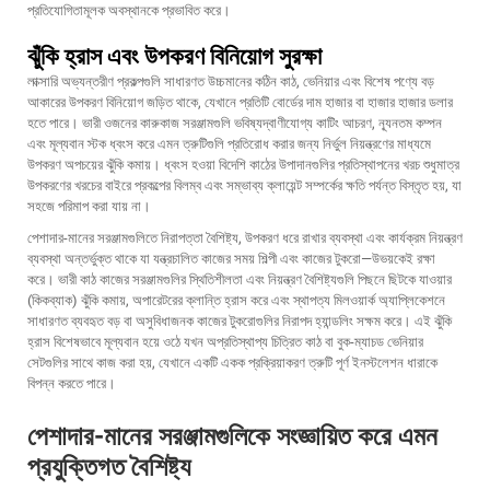
প্রতিযোগিতামূলক অবস্থানকে প্রভাবিত করে।
ঝুঁকি হ্রাস এবং উপকরণ বিনিয়োগ সুরক্ষা
লাক্সারি অভ্যন্তরীণ প্রকল্পগুলি সাধারণত উচ্চমানের কঠিন কাঠ, ভেনিয়ার এবং বিশেষ পণ্যে বড়
আকারের উপকরণ বিনিয়োগ জড়িত থাকে, যেখানে প্রতিটি বোর্ডের দাম হাজার বা হাজার হাজার ডলার
হতে পারে। ভারী ওজনের কারুকাজ সরঞ্জামগুলি ভবিষ্যদ্বাণীযোগ্য কাটিং আচরণ, ন্যূনতম কম্পন
এবং মূল্যবান স্টক ধ্বংস করে এমন ত্রুটিগুলি প্রতিরোধ করার জন্য নির্ভুল নিয়ন্ত্রণের মাধ্যমে
উপকরণ অপচয়ের ঝুঁকি কমায়। ধ্বংস হওয়া বিদেশি কাঠের উপাদানগুলির প্রতিস্থাপনের খরচ শুধুমাত্র
উপকরণের খরচের বাইরে প্রকল্পের বিলম্ব এবং সম্ভাব্য ক্লায়েন্ট সম্পর্কের ক্ষতি পর্যন্ত বিস্তৃত হয়, যা
সহজে পরিমাপ করা যায় না।
পেশাদার-মানের সরঞ্জামগুলিতে নিরাপত্তা বৈশিষ্ট্য, উপকরণ ধরে রাখার ব্যবস্থা এবং কার্যক্রম নিয়ন্ত্রণ
ব্যবস্থা অন্তর্ভুক্ত থাকে যা যন্ত্রচালিত কাজের সময় শিল্পী এবং কাজের টুকরো—উভয়কেই রক্ষা
করে। ভারী কাঠ কাজের সরঞ্জামগুলির স্থিতিশীলতা এবং নিয়ন্ত্রণ বৈশিষ্ট্যগুলি পিছনে ছিটকে যাওয়ার
(কিকব্যাক) ঝুঁকি কমায়, অপারেটরের ক্লান্তি হ্রাস করে এবং স্থাপত্য মিলওয়ার্ক অ্যাপ্লিকেশনে
সাধারণত ব্যবহৃত বড় বা অসুবিধাজনক কাজের টুকরোগুলির নিরাপদ হ্যান্ডলিং সক্ষম করে। এই ঝুঁকি
হ্রাস বিশেষভাবে মূল্যবান হয়ে ওঠে যখন অপ্রতিস্থাপ্য চিত্রিত কাঠ বা বুক-ম্যাচড ভেনিয়ার
সেটগুলির সাথে কাজ করা হয়, যেখানে একটি একক প্রক্রিয়াকরণ ত্রুটি পূর্ণ ইনস্টলেশন ধারাকে
বিপন্ন করতে পারে।
পেশাদার-মানের সরঞ্জামগুলিকে সংজ্ঞায়িত করে এমন
প্রযুক্তিগত বৈশিষ্ট্য