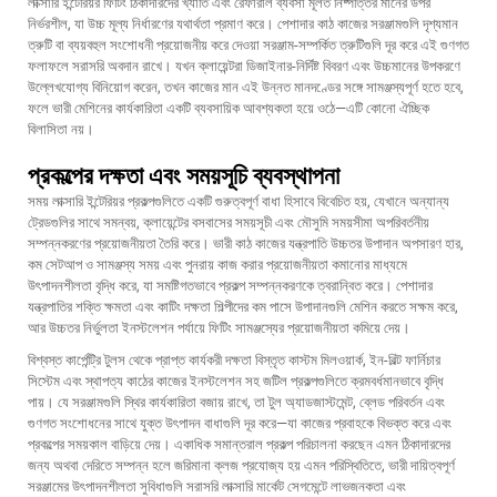
লাক্সারি ইন্টেরিয়র ফিটিং ঠিকাদারদের খ্যাতি এবং রেফারাল ব্যবসা মূলত নিষ্পত্তির মানের উপর
নির্ভরশীল, যা উচ্চ মূল্য নির্ধারণের যথার্থতা প্রমাণ করে। পেশাদার কাঠ কাজের সরঞ্জামগুলি দৃশ্যমান
ত্রুটি বা ব্যয়বহুল সংশোধনী প্রয়োজনীয় করে দেওয়া সরঞ্জাম-সম্পর্কিত ত্রুটিগুলি দূর করে এই গুণগত
ফলাফলে সরাসরি অবদান রাখে। যখন ক্লায়েন্টরা ডিজাইনার-নির্দিষ্ট বিবরণ এবং উচ্চমানের উপকরণে
উল্লেখযোগ্য বিনিয়োগ করেন, তখন কাজের মান এই উন্নত মানদণ্ডের সঙ্গে সামঞ্জস্যপূর্ণ হতে হবে,
ফলে ভারী মেশিনের কার্যকারিতা একটি ব্যবসায়িক আবশ্যকতা হয়ে ওঠে—এটি কোনো ঐচ্ছিক
বিলাসিতা নয়।
প্রকল্পের দক্ষতা এবং সময়সূচি ব্যবস্থাপনা
সময় লাক্সারি ইন্টেরিয়র প্রকল্পগুলিতে একটি গুরুত্বপূর্ণ বাধা হিসাবে বিবেচিত হয়, যেখানে অন্যান্য
ট্রেডগুলির সাথে সমন্বয়, ক্লায়েন্টের বসবাসের সময়সূচী এবং মৌসুমি সময়সীমা অপরিবর্তনীয়
সম্পন্নকরণের প্রয়োজনীয়তা তৈরি করে। ভারী কাঠ কাজের যন্ত্রপাতি উচ্চতর উপাদান অপসারণ হার,
কম সেটআপ ও সামঞ্জস্য সময় এবং পুনরায় কাজ করার প্রয়োজনীয়তা কমানোর মাধ্যমে
উৎপাদনশীলতা বৃদ্ধি করে, যা সমষ্টিগতভাবে প্রকল্প সম্পন্নকরণকে ত্বরান্বিত করে। পেশাদার
যন্ত্রপাতির শক্তি ক্ষমতা এবং কাটিং দক্ষতা শিল্পীদের কম পাসে উপাদানগুলি মেশিন করতে সক্ষম করে,
আর উচ্চতর নির্ভুলতা ইনস্টলেশন পর্যায়ে ফিটিং সামঞ্জস্যের প্রয়োজনীয়তা কমিয়ে দেয়।
বিশ্বস্ত কার্পেন্ট্রি টুলস থেকে প্রাপ্ত কার্যকরী দক্ষতা বিস্তৃত কাস্টম মিলওয়ার্ক, ইন-বিল্ট ফার্নিচার
সিস্টেম এবং স্থাপত্য কাঠের কাজের ইনস্টলেশন সহ জটিল প্রকল্পগুলিতে ক্রমবর্ধমানভাবে বৃদ্ধি
পায়। যে সরঞ্জামগুলি স্থির কার্যকারিতা বজায় রাখে, তা টুল অ্যাডজাস্টমেন্ট, ব্লেড পরিবর্তন এবং
গুণগত সংশোধনের সাথে যুক্ত উৎপাদন বাধাগুলি দূর করে—যা কাজের প্রবাহকে বিভক্ত করে এবং
প্রকল্পের সময়কাল বাড়িয়ে দেয়। একাধিক সমান্তরাল প্রকল্প পরিচালনা করছেন এমন ঠিকাদারদের
জন্য অথবা দেরিতে সম্পন্ন হলে জরিমানা ক্লজ প্রযোজ্য হয় এমন পরিস্থিতিতে, ভারী দায়িত্বপূর্ণ
সরঞ্জামের উৎপাদনশীলতা সুবিধাগুলি সরাসরি লাক্সারি মার্কেট সেগমেন্টে লাভজনকতা এবং