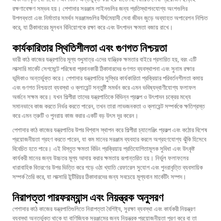
রক্ষণাবেক্ষণ সম্ভব হয়। পেশাদার সরঞ্জাম লাইনগুলির জন্য প্রতিস্থাপনযোগ্য অংশগুলির
উপলব্ধতা এবং নির্মাতার সমর্থন সরঞ্জামগুলির দীর্ঘমেয়াদী সেবা জীবন জুড়ে অব্যাহত অপারেশন নিশ্চিত
করে, যা ঠিকাদারের মূলধন বিনিয়োগকে রক্ষা করে এবং উৎপাদন ক্ষমতা বজায় রাখে।
কার্যকারিতার স্থিতিশীলতা এবং গুণগত নিশ্চয়তা
ভারী কাঠ কাজের যন্ত্রপাতির মূল্য শুধুমাত্র এদের যান্ত্রিক ক্ষমতার বাইরে প্রসারিত হয়, বরং এটি
লাক্সারি মার্কেট সেগমেন্টে পরিষেবা প্রদানকারী ঠিকাদারদের গুণগত ব্যবস্থাপনা এবং সুনাম রক্ষার
ভূমিকাও অন্তর্ভুক্ত করে। পেশাদার যন্ত্রপাতির সুস্থির কার্যকারিতা প্রক্রিয়ার পরিবর্তনশীলতা কমায়
এবং গুণগত নিশ্চয়তা ব্যবস্থা ও ক্লায়েন্ট সন্তুষ্টি সমর্থন করে এমন ভবিষ্যদ্বাণীযোগ্য ফলাফল
অর্জনে সক্ষম করে। যখন শিল্পীরা তাদের যন্ত্রপাতিকে বিভিন্ন প্রকল্প ও উৎপাদন চক্রের মধ্যে
সমানভাবে কাজ করতে নির্ভর করতে পারেন, তখন তারা লাভজনকতা ও ক্লায়েন্ট সম্পর্ককে ক্ষতিগ্রস্ত
করে এমন ত্রুটি ও পুনরায় কাজ করার একটি বড় উৎস দূর করেন।
পেশাদার কাঠ কাজের যন্ত্রপাতির উপর বিশ্বাস স্থাপন করে শিল্পীরা চ্যালেঞ্জিং প্রকল্প এবং কঠোর বিশেষ
প্রয়োজনীয়তা গ্রহণ করতে পারেন, যা কম মানের সরঞ্জাম ব্যবহার করলে অগ্রহণযোগ্য ঝুঁকি হিসেবে
বিবেচিত হতে পারে। এই বিস্তৃত ক্ষমতা বিডিং প্রক্রিয়ায় প্রতিযোগিতামূলক সুবিধা এবং উৎকৃষ্ট
কার্যকরী মানের জন্য উচ্চতর মূল্য আদায় করার ক্ষমতায় রূপান্তরিত হয়। নির্ভুল ফলাফলের
ধারাবাহিক বিতরণের উপর ভিত্তি করে গড়ে ওঠা খ্যাতি রেফারেল সুযোগ এবং পুনরাবৃত্তি ব্যবসায়িক
সম্পর্ক তৈরি করে, যা লাক্সারি ইন্টিরিয়র ঠিকাদারদের জন্য সবচেয়ে মূল্যবান মার্কেটিং সম্পদ।
নিরাপত্তা পারফরম্যান্স এবং নিয়ন্ত্রক অনুসরণ
পেশাদার কাঠ কাজের যন্ত্রপাতিগুলিতে নিরাপত্তা বৈশিষ্ট্য, সুরক্ষা ব্যবস্থা এবং কার্যকরী নিয়ন্ত্রণ
ব্যবস্থা অন্তর্ভুক্ত থাকে যা বাণিজ্যিক সরঞ্জামের জন্য নিয়ন্ত্রক প্রয়োজনীয়তা পূরণ করে বা তা