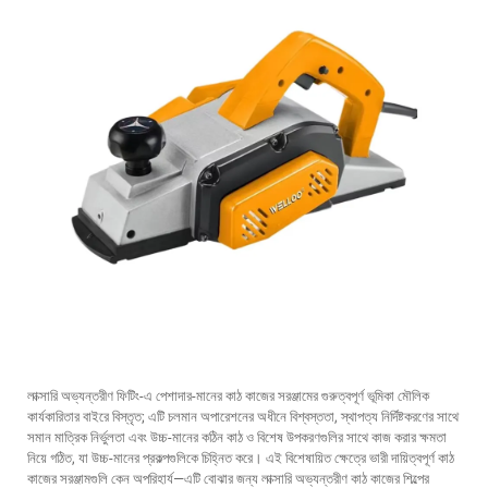
লাক্সারি অভ্যন্তরীণ ফিটিং-এ পেশাদার-মানের কাঠ কাজের সরঞ্জামের গুরুত্বপূর্ণ ভূমিকা মৌলিক
কার্যকারিতার বাইরে বিস্তৃত; এটি চলমান অপারেশনের অধীনে বিশ্বস্ততা, স্থাপত্য নির্দিষ্টকরণের সাথে
সমান মাত্রিক নির্ভুলতা এবং উচ্চ-মানের কঠিন কাঠ ও বিশেষ উপকরণগুলির সাথে কাজ করার ক্ষমতা
নিয়ে গঠিত, যা উচ্চ-মানের প্রকল্পগুলিকে চিহ্নিত করে। এই বিশেষায়িত ক্ষেত্রে ভারী দায়িত্বপূর্ণ কাঠ
কাজের সরঞ্জামগুলি কেন অপরিহার্য—এটি বোঝার জন্য লাক্সারি অভ্যন্তরীণ কাঠ কাজের শিল্পের