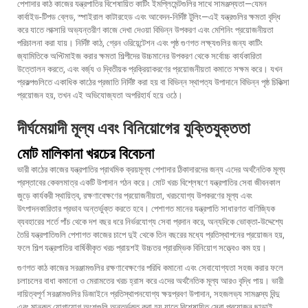
পেশাদার কাঠ কাজের যন্ত্রপাতির বিশেষায়িত কাটিং ইমপ্লিমেন্টগুলির সাথে সামঞ্জস্যতা—যেমন
কার্বাইড-টিপড ব্লেড, স্পাইরাল কাটারহেড এবং আবেদন-নির্দিষ্ট টুলিং—এই যন্ত্রগুলির ক্ষমতা বৃদ্ধি
করে যাতে লাক্সারি অভ্যন্তরীণ কাজে দেখা দেওয়া বিভিন্ন উপকরণ এবং মেশিনিং প্রয়োজনীয়তা
পরিচালনা করা যায়। নির্দিষ্ট কাঠ, গ্রেন ওরিয়েন্টেশন এবং পৃষ্ঠ গুণগত লক্ষ্যগুলির জন্য কাটিং
জ্যামিতিকে অপ্টিমাইজ করার ক্ষমতা শিল্পীদের উচ্চমানের উপকরণ থেকে সর্বোচ্চ কার্যকারিতা
উত্তোলন করতে, এবং বর্জ্য ও দ্বিতীয়ক প্রক্রিয়াকরণের প্রয়োজনীয়তা কমাতে সক্ষম করে। যখন
প্রকল্পগুলিতে একাধিক কাঠের প্রজাতি নির্দিষ্ট করা হয় বা বিভিন্ন স্থাপত্য উপাদানে বিভিন্ন পৃষ্ঠ চিকিত্সা
প্রয়োজন হয়, তখন এই অভিযোজ্যতা অপরিহার্য হয়ে ওঠে।
দীর্ঘমেয়াদী মূল্য এবং বিনিয়োগের যুক্তিযুক্ততা
মোট মালিকানা খরচের বিবেচনা
ভারী কাঠের কাজের যন্ত্রপাতির প্রাথমিক ক্রয়মূল্য পেশাদার ঠিকাদারদের জন্য এদের অর্থনৈতিক মূল্য
প্রস্তাবের কেবলমাত্র একটি উপাদান গঠন করে। মোট খরচ বিশ্লেষণে যন্ত্রপাতির সেবা জীবনকাল
জুড়ে কার্যকরী স্থায়িত্ব, রক্ষণাবেক্ষণের প্রয়োজনীয়তা, খরচযোগ্য উপকরণের মূল্য এবং
উৎপাদনকারিতার প্রভাব অন্তর্ভুক্ত করতে হবে। পেশাগত মানের যন্ত্রপাতি সাধারণত বাণিজ্যিক
ব্যবহারের শর্তে পাঁচ থেকে দশ বছর ধরে নির্ভরযোগ্য সেবা প্রদান করে, অন্যদিকে ভোক্তা-উদ্দেশ্যে
তৈরি যন্ত্রপাতিগুলি পেশাগত কাজের চাপে দুই থেকে তিন বছরের মধ্যে প্রতিস্থাপনের প্রয়োজন হয়,
ফলে শিল্প যন্ত্রপাতির বার্ষিকীকৃত খরচ প্রায়শই উচ্চতর প্রারম্ভিক বিনিয়োগ সত্ত্বেও কম হয়।
গুণগত কাঠ কাজের সরঞ্জামগুলির রক্ষণাবেক্ষণের পরিধি কমানো এবং সেবাযোগ্যতা সহজ করার ফলে
চলাচলের বাধা কমানো ও মেরামতের খরচ হ্রাস করে এদের অর্থনৈতিক মূল্য আরও বৃদ্ধি পায়। ভারী
দায়িত্বপূর্ণ সরঞ্জামগুলির ডিজাইনে প্রতিস্থাপনযোগ্য ক্ষয়প্রবণ উপাদান, সহজলভ্য সামঞ্জস্য বিন্দু
এবং মানকৃত যোগাযোগ অংশগুলি অন্তর্ভুক্ত করা হয় যাতে বিশেষায়িত সেবা প্রয়োজন ছাড়াই