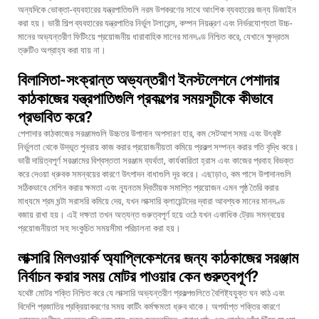
অন্যদিকে ভোক্তা-ব্যবহারের যন্ত্রপাতিগুলি নরম উপকরণের সাথে আংশিক ব্যবহারের জন্য ডিজাইন
করা হয়। ভারী শিল্প ব্যবহারের যন্ত্রপাতির নির্ভুল টলারেন্স, কম্পন নিয়ন্ত্রণ এবং নির্ভরযোগ্যতা উচ্চ-
মানের অভ্যন্তরীণ ফিটিংয়ে প্রয়োজনীয় ধারাবাহিক মানের মানদণ্ড নিশ্চিত করে, যেখানে ক্ষুদ্রতম
ত্রুটিও অগ্রাহ্য করা যায় না।
বিলাসিতা-সংক্রান্ত অভ্যন্তরীণ ইনস্টলেশনে পেশাদার
কাঠকাজের যন্ত্রপাতিগুলি প্রকল্পের সময়সূচীকে কীভাবে
প্রভাবিত করে?
পেশাদার কাঠকাজের সরঞ্জামগুলি উচ্চতর উপাদান অপসারণ হার, কম সেটআপ সময় এবং উৎকৃষ্ট
নির্ভুলতা থেকে উদ্ভূত পুনরায় কাজ করার প্রয়োজনীয়তা কমিয়ে প্রকল্প সম্পন্ন করার গতি বৃদ্ধি করে।
ভারী দায়িত্বপূর্ণ সরঞ্জামের বিশ্বস্ততা সরঞ্জাম ব্যর্থতা, কার্যকারিতা হ্রাস এবং কাজের প্রবাহ বিভক্ত
করে দেওয়া ধ্রুবক সমন্বয়ের কারণে উৎপাদন বাধাগুলি দূর করে। এছাড়াও, কম পাসে উপাদানগুলি
সঠিকভাবে মেশিন করার ক্ষমতা এবং ন্যূনতম দ্বিতীয়ক সমাপ্তি প্রয়োজন এমন পৃষ্ঠ তৈরি করার
মাধ্যমে শ্রম ঘন্টা সরাসরি কমিয়ে দেয়, যখন লাক্সারি ক্লায়েন্টদের দ্বারা আবশ্যক মানের মানদণ্ড
বজায় রাখা হয়। এই দক্ষতা তখন অত্যন্ত গুরুত্বপূর্ণ হয়ে ওঠে যখন একাধিক ট্রেড সমন্বয়ের
প্রয়োজনীয়তা সহ সংকুচিত সময়সীমা পরিচালনা করা হয়।
লাক্সারি মিলওয়ার্ক অ্যাপ্লিকেশনের জন্য কাঠকাজের সরঞ্জাম
নির্বাচন করার সময় মোটর পাওয়ার কেন গুরুত্বপূর্ণ?
যথেষ্ট মোটর শক্তি নিশ্চিত করে যে লাক্সারি অভ্যন্তরীণ প্রকল্পগুলিতে বৈশিষ্ট্যযুক্ত ঘন কাঠ এবং
বিদেশি প্রজাতির প্রক্রিয়াকরণের সময় কাটিং কর্মক্ষমতা ধ্রুব থাকে। অপর্যাপ্ত শক্তির কারণে