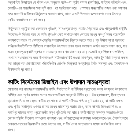
যন্ত্রপাতির ডিজাইনে যে বাঁকন এবং অনুরণন ঘটে—যা পৃষ্ঠের কম্পন (চ্যাটার), মাত্রিক পরিবর্তন এবং
বেয়ারিং-এর প্রারম্ভিক ক্ষয় সৃষ্টি করে—তা প্রতিরোধ করে। পেশাদার যন্ত্রপাতির ওজন এবং উপাদান
গঠন সরাসরি কাটিংয়ের নির্ভুলতায় অবদান রাখে, কারণ এগুলি উপাদান অপসারণের সময় উৎপন্ন
চক্রীয় বলগুলিকে শোষণ করে।
নির্ভুলভাবে গ্রাইন্ড করা রেফারেন্স পৃষ্ঠগুলি, সামঞ্জস্যযোগ্য বেয়ারিং প্রিলোড এবং শক্তিশালী মাউন্টিং
সিস্টেমগুলি নিশ্চিত করে যে কাটিং টুলগুলি সেই অপারেশনাল লোডের মধ্যে সম্পূর্ণ সময় ধরে সঠিক
অবস্থানে থাকে, যা ভোক্তা-শ্রেণির সরঞ্জামগুলিকে বিচ্যুত করতে পারে। দৃঢ় নির্মাণ দ্বারা প্রদত্ত
যান্ত্রিক স্থিতিশীলতা শিল্পীদের ধারাবাহিক উৎপাদন চক্রে ধ্রুব ফলাফল অর্জন করতে সক্ষম করে, যার
জন্য ধ্রুব পুনঃক্যালিব্রেশন বা সামঞ্জস্য করার প্রয়োজন হয় না। লাক্সারি অ্যাপ্লিকেশনগুলিতে,
যেখানে সংযোজনের সময় উপাদানগুলি সঠিকভাবে ফিট হওয়া আবশ্যিক, কঠিন টুল নির্মাণ দ্বারা সক্ষম
করা মাত্রাগত ধারাবাহিকতা পরিবর্তনশীল মেশিনিং নির্ভুলতা সংক্রান্ত ফিটিং সমস্যা এবং ইনস্টলেশন
বিলম্বগুলি দূর করে।
কাটিং সিস্টেমের ডিজাইন এবং উপাদান সামঞ্জস্যতা
পেশাদার কাঠ কাজের সরঞ্জামগুলির কাটিং সিস্টেমগুলি বাণিজ্যিক প্রয়োগের জন্য উপযুক্ত উপাদানের
বৈশিষ্ট্য এবং পৃষ্ঠের গুণগত মানের প্রয়োজনীয়তা অনুযায়ী নির্মিত হয়। উদাহরণস্বরূপ, শিল্প স্তরের
প্ল্যানারগুলিতে বহু-ব্লেড কাটারহেড থাকে যা অপ্টিমাইজড গতিতে ঘূর্ণায়মান হয়, যা কাটিং দক্ষতা
এবং পৃষ্ঠের সমাপ্তির গুণগত মানের মধ্যে ভারসাম্য বজায় রাখে, ফলে লাক্সারি মিলওয়ার্কে রং ও
সমাপ্তি কাজের জন্য প্রয়োজনীয় মসৃণ পৃষ্ঠ তৈরি করা যায়। ভারী দায়িত্ব সম্পন্ন সরঞ্জামগুলিতে
ব্লেড মাউন্টিং সিস্টেম, সামঞ্জস্য ব্যবস্থা এবং কাটারহেডের ভারসাম্য গুণগতভাবে এবং টেকসইভাবে
ভোক্তা-স্তরের বিকল্পগুলির চেয়ে উচ্চতর হয়, যা দীর্ঘ সেবা অন্তরালের মধ্যে কার্যকারিতা বজায়
রাখে।