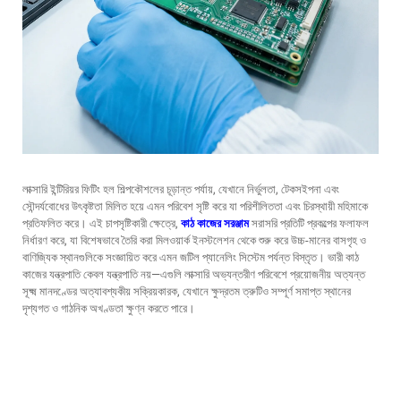
লাক্সারি ইন্টিরিয়র ফিটিং হল শিল্পকৌশলের চূড়ান্ত পর্যায়, যেখানে নির্ভুলতা, টেকসইপনা এবং
সৌন্দর্যবোধের উৎকৃষ্টতা মিলিত হয়ে এমন পরিবেশ সৃষ্টি করে যা পরিশীলিততা এবং চিরস্থায়ী মহিমাকে
প্রতিফলিত করে। এই চাপসৃষ্টিকারী ক্ষেত্রে,
কাঠ কাজের সরঞ্জাম
সরাসরি প্রতিটি প্রকল্পের ফলাফল
নির্ধারণ করে, যা বিশেষভাবে তৈরি করা মিলওয়ার্ক ইনস্টলেশন থেকে শুরু করে উচ্চ-মানের বাসগৃহ ও
বাণিজ্যিক স্থানগুলিকে সংজ্ঞায়িত করে এমন জটিল প্যানেলিং সিস্টেম পর্যন্ত বিস্তৃত। ভারী কাঠ
কাজের যন্ত্রপাতি কেবল যন্ত্রপাতি নয়—এগুলি লাক্সারি অভ্যন্তরীণ পরিবেশে প্রয়োজনীয় অত্যন্ত
সূক্ষ্ম মানদণ্ডের অত্যাবশ্যকীয় সক্রিয়কারক, যেখানে ক্ষুদ্রতম ত্রুটিও সম্পূর্ণ সমাপ্ত স্থানের
দৃশ্যগত ও গাঠনিক অখণ্ডতা ক্ষুণ্ন করতে পারে।