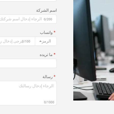
اسم الشركة
0/200
واتساب
الرمز
0/100
ما تريده
رسالة
0/1000