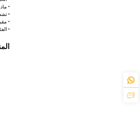
• مادة V
• تشط
• مقبض
• الفئ
الم