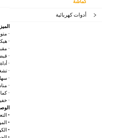
كماشة
أدوات كهربائية
الميز
· متوفرة بأح
· هيكل من
· مقب
· قبض
· أداة
· تش
· سهل
· منا
· كما
· خفي
الوص
• التعب
• الموديل: 200 WELLOO
• الكود: 9180/HCP19200
• الحجم: 6"/160 مم 7"