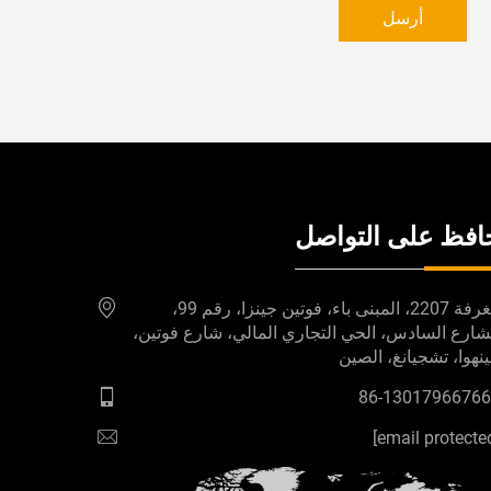
أرسل
افظ على التواصل
الغرفة 2207، المبنى باء، فوتين جينزا، رقم 99،
شارع السادس، الحي التجاري المالي، شارع فوتين،
نهوا، تشجيانغ، الصين