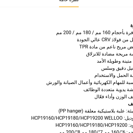
ة
جام 160 مم / 180 مم / 200 مم
 فولاذ CRV عالي الجودة
ض مريح ناعم من مادة TPR
ة مريحة مضادة للانزلاق
 متينة وطويلة الأمد
غيل دقيق وسلس
ة الحمل والاستخدام
سبة للمهام الكهربائية وأعمال الصيانة والورش
شة يدوية متعددة الوظائف
ف الوزن وأداء فعّال
ف
ئة: علبة بلاستيكية معلقة (PP hanger)
HCP19160/HCP19180/HCP19
HCP19160/HCP1
/180 مم 8"/200 مم