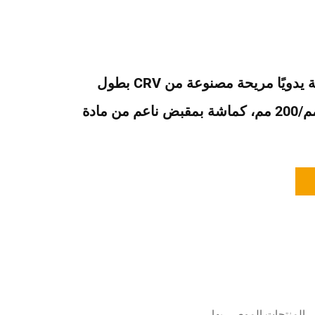
كماشة محمولة يدويًا مريحة مصنوعة من CRV بطول
160 مم/180 مم/200 مم، كماشة بمقبض ناعم من مادة
المنتجات الموصى بها