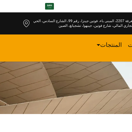
AR
الغرفة 2207، المبنى باء، فوتين جينزا، رقم 99، الشارع السادس، الحي
تجاري المالي، شارع فوتين، جينهوا، تشجيانغ، الصين
ت
المنتجات