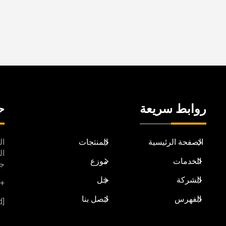
روابط سريعة
ح
الصفحة الرئيسية
المنتجات
ال
الخدمات
موزع
جي
الشركة
حل
+86-13017966766
الفهرس
اتصل بنا
[email protected]