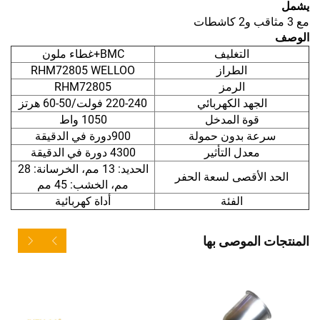
يشمل
مع 3 مثاقب و2 كاشطات
الوصف
التغليف
BMC+غطاء ملون
الطراز
RHM72805 WELLOO
الرمز
RHM72805
الجهد الكهربائي
220-240 فولت/50-60 هرتز
قوة المدخل
1050 واط
سرعة بدون حمولة
900دورة في الدقيقة
معدل التأثير
4300 دورة في الدقيقة
الحديد: 13 مم، الخرسانة: 28
الحد الأقصى لسعة الحفر
مم، الخشب: 45 مم
الفئة
أداة كهربائية
المنتجات الموصى بها