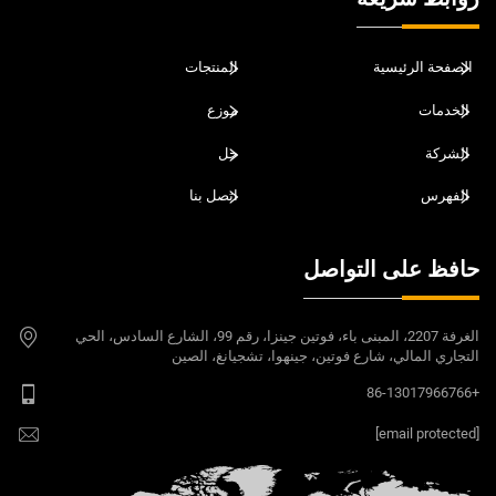
الصفحة الرئيسية
المنتجات
الخدمات
موزع
الشركة
حل
الفهرس
اتصل بنا
حافظ على التواصل
الغرفة 2207، المبنى باء، فوتين جينزا، رقم 99، الشارع السادس، الحي
التجاري المالي، شارع فوتين، جينهوا، تشجيانغ، الصين
+86-13017966766
[email protected]