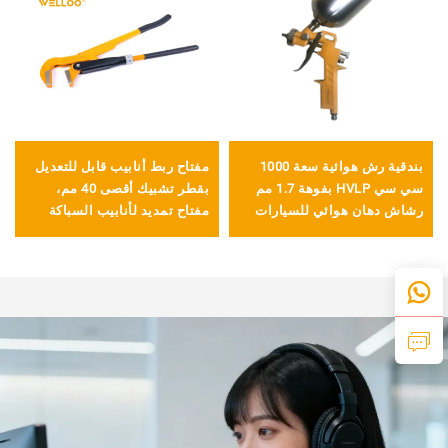
بندقية رش هوائية سعة 1000
مفتاح ربط أنابيب قابل للتعديل
سي سي HVLP بفوهة 1.7 مم
بقطر تشبيك أقصى 40 مم،
رشاش دهان هوائي للسيارات
مفتاح تمديد لأنابيب السباكة
والأثاث
مصنوع من الفولاذ الكربوني