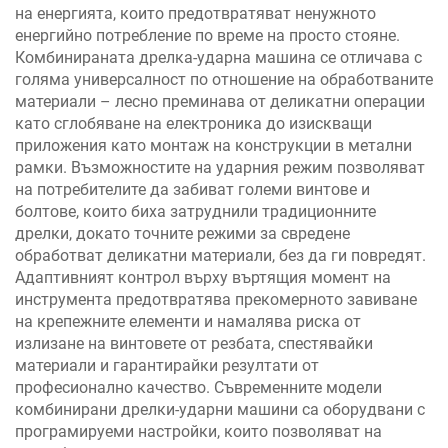
на енергията, които предотвратяват ненужното
енергийно потребление по време на просто стояне.
Комбинираната дрелка-ударна машина се отличава с
голяма универсалност по отношение на обработваните
материали – лесно преминава от деликатни операции
като сглобяване на електроника до изискващи
приложения като монтаж на конструкции в метални
рамки. Възможностите на ударния режим позволяват
на потребителите да забиват големи винтове и
болтове, които биха затруднили традиционните
дрелки, докато точните режими за свредене
обработват деликатни материали, без да ги повредят.
Адаптивният контрол върху въртящия момент на
инструмента предотвратява прекомерното завиване
на крепежните елементи и намалява риска от
излизане на винтовете от резбата, спестявайки
материали и гарантирайки резултати от
професионално качество. Съвременните модели
комбинирани дрелки-ударни машини са оборудвани с
програмируеми настройки, които позволяват на