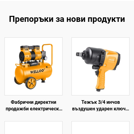
Препоръки за нови продукти
Фабрични директни
Тежък 3/4 инчов
продажби електрически
въздушен ударен ключ с
въздушни компресори,
въртящ момент 1355
въздушен обем 100л/
Nm, пневматически
мин, 1300W
електроинструмент за