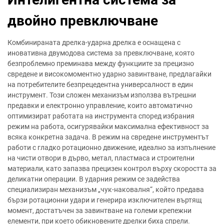
двойно превключване
Комбинираната дрелка-ударна дрелка е оснащена с
иновативна двумодова система за превключване, която
безпроблемно преминава между функциите за прецизно
свредене и високомоментно ударно завинтване, предлагайки
на потребителите безпрецедентна универсалност в един
инструмент. Този сложен механизъм използва вътрешни
предавки и електронно управление, които автоматично
оптимизират работата на инструмента според избрания
режим на работа, осигурявайки максимална ефективност за
всяка конкретна задача. В режим на свредене инструментът
работи с гладко ротационно движение, идеално за изпълнение
на чисти отвори в дърво, метал, пластмаса и строителни
материали, като запазва прецизен контрол върху скоростта за
деликатни операции. В ударния режим се задейства
специализиран механизъм „чук-наковалня“, който предава
бързи ротационни удари и генерира изключителен въртящ
момент, достатъчен за завинтване на големи крепежни
елементи, при което обикновените дрелки биха спрели.