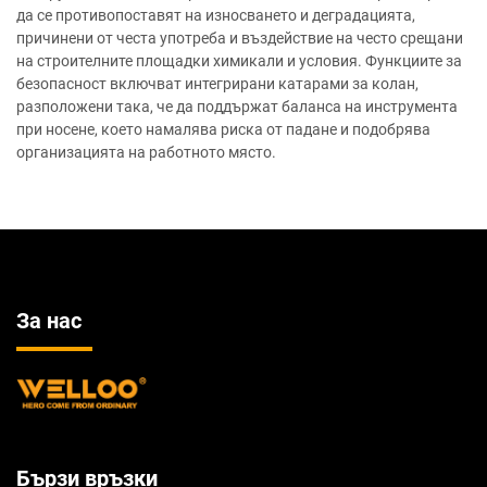
да се противопоставят на износването и деградацията,
причинени от честа употреба и въздействие на често срещани
на строителните площадки химикали и условия. Функциите за
безопасност включват интегрирани катарами за колан,
разположени така, че да поддържат баланса на инструмента
при носене, което намалява риска от падане и подобрява
организацията на работното място.
За нас
Бързи връзки