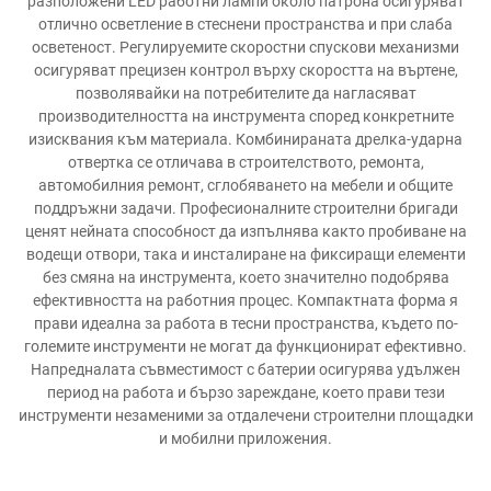
разположени LED работни лампи около патрона осигуряват
отлично осветление в стеснени пространства и при слаба
осветеност. Регулируемите скоростни спускови механизми
осигуряват прецизен контрол върху скоростта на въртене,
позволявайки на потребителите да нагласяват
производителността на инструмента според конкретните
изисквания към материала. Комбинираната дрелка-ударна
отвертка се отличава в строителството, ремонта,
автомобилния ремонт, сглобяването на мебели и общите
поддръжни задачи. Професионалните строителни бригади
ценят нейната способност да изпълнява както пробиване на
водещи отвори, така и инсталиране на фиксиращи елементи
без смяна на инструмента, което значително подобрява
ефективността на работния процес. Компактната форма я
прави идеална за работа в тесни пространства, където по-
големите инструменти не могат да функционират ефективно.
Напредналата съвместимост с батерии осигурява удължен
период на работа и бързо зареждане, което прави тези
инструменти незаменими за отдалечени строителни площадки
и мобилни приложения.