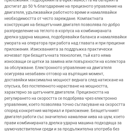
достигат до 50 % благодарение на прецизното управление на
двигателя, удължавайки работното време и намалявайки
необходимостта от често зареждане. Компактната
конструкция на безщетъчния двигател позволява по-добро
разпределение на теглото в корпуса на комбинираната
дрелка-ударна машина, подобрявайки баланса и намалявайки
умората на оператора при работа над главата и при прецизни
приложения. Изискванията за поддръжка практически
изчезват при безщетъчната технология, тъй като няма
износващи се щетки за замяна или повърхности на колектора
за обслужване. Електронното управление на двигателя
осигурява незабавен отговор на въртящия момент,
доставяйки максимална мощност веднага след натискане на
спусъка, без постепенното нарастване на мощността,
характерно за щетъчните двигатели. Прецизността на
регулирането на скоростта се подобрява чрез електронно
управление, което позволява точно съгласуване на скоростта
според конкретния материал и приложение. Безщетъчният
двигател работи със значително намалени нива на шум, което
прави комбинираната дрелка-ударна машина подходяща за
шумочувствителни среди и за продължителна употреба без