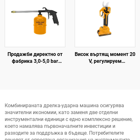
електрически въздушно
ремонт на автомобили
охлаждани компресори
Продажби директно от
Висок въртящ момент 20
фабрика 3,0-5,0 bar
V, регулируем
Високоналягано
високоефективен ударен
въздушно оръдие 1000cc
свредел и безжичен
Въздушно миещо
електрически свредел с
оръдие Пневматично
LED осветление
въздушно оръдие
Комбинираната дрелка-ударна машина осигурява
значителни икономии, като заменя две отделни
инструментални единици с едно комплексно решение,
което намалява първоначалните инвестиции и
разходите за поддръжка в бъдеще. Потребителите
печелят от опростена организация на инструментите,