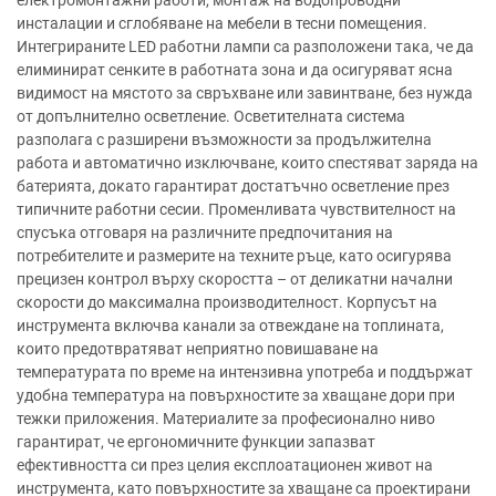
инсталации и сглобяване на мебели в тесни помещения.
Интегрираните LED работни лампи са разположени така, че да
елиминират сенките в работната зона и да осигуряват ясна
видимост на мястото за свръхване или завинтване, без нужда
от допълнително осветление. Осветителната система
разполага с разширени възможности за продължителна
работа и автоматично изключване, които спестяват заряда на
батерията, докато гарантират достатъчно осветление през
типичните работни сесии. Променливата чувствителност на
спусъка отговаря на различните предпочитания на
потребителите и размерите на техните ръце, като осигурява
прецизен контрол върху скоростта – от деликатни начални
скорости до максимална производителност. Корпусът на
инструмента включва канали за отвеждане на топлината,
които предотвратяват неприятно повишаване на
температурата по време на интензивна употреба и поддържат
удобна температура на повърхностите за хващане дори при
тежки приложения. Материалите за професионално ниво
гарантират, че ергономичните функции запазват
ефективността си през целия експлоатационен живот на
инструмента, като повърхностите за хващане са проектирани