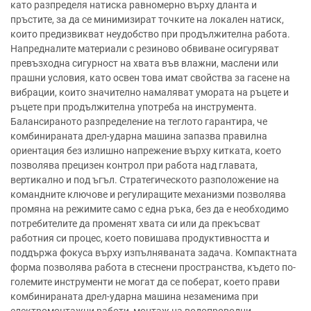
като разпределя натиска равномерно върху дланта и
пръстите, за да се минимизират точките на локален натиск,
които предизвикват неудобство при продължителна работа.
Напредналите материали с резиново обвиване осигуряват
превъзходна сигурност на хвата във влажни, маслени или
прашни условия, като освен това имат свойства за гасене на
вибрации, които значително намаляват умората на ръцете и
ръцете при продължителна употреба на инструмента.
Балансираното разпределение на теглото гарантира, че
комбинираната дрел-ударна машина запазва правилна
ориентация без излишно напрежение върху китката, което
позволява прецизен контрол при работа над главата,
вертикално и под ъгъл. Стратегическото разположение на
командните ключове и регулиращите механизми позволява
промяна на режимите само с една ръка, без да е необходимо
потребителите да променят хвата си или да прекъсват
работния си процес, което повишава продуктивността и
поддържа фокуса върху изпълняваната задача. Компактната
форма позволява работа в стеснени пространства, където по-
големите инструменти не могат да се поберат, което прави
комбинираната дрел-ударна машина незаменима при
електромонтажни работи, монтаж на водопроводни