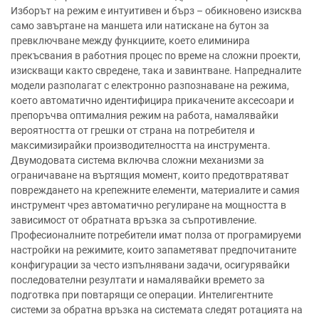
Изборът на режим е интуитивен и бърз – обикновено изисква
само завъртане на маншета или натискане на бутон за
превключване между функциите, което елиминира
прекъсвания в работния процес по време на сложни проекти,
изискващи както свредене, така и завинтване. Напредналите
модели разполагат с електронно разпознаване на режима,
което автоматично идентифицира прикачените аксесоари и
препоръчва оптималния режим на работа, намалявайки
вероятността от грешки от страна на потребителя и
максимизирайки производителността на инструмента.
Двумодовата система включва сложни механизми за
ограничаване на въртящия момент, които предотвратяват
повреждането на крепежните елементи, материалите и самия
инструмент чрез автоматично регулиране на мощността в
зависимост от обратната връзка за съпротивление.
Професионалните потребители имат полза от програмируеми
настройки на режимите, които запаметяват предпочитаните
конфигурации за често изпълнявани задачи, осигурявайки
последователни резултати и намалявайки времето за
подготвка при повтарящи се операции. Интелигентните
системи за обратна връзка на системата следят ротацията на