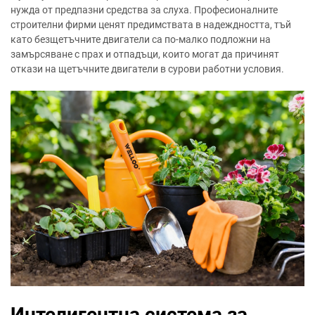
нужда от предпазни средства за слуха. Професионалните
строителни фирми ценят предимствата в надеждността, тъй
като безщетъчните двигатели са по-малко подложни на
замърсяване с прах и отпадъци, които могат да причинят
откази на щетъчните двигатели в сурови работни условия.
Интелигентна система за