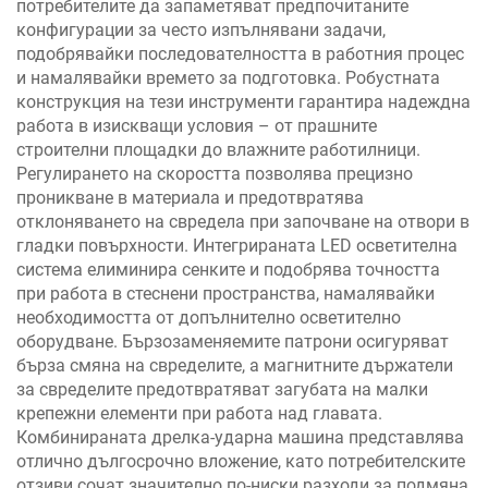
потребителите да запаметяват предпочитаните
конфигурации за често изпълнявани задачи,
подобрявайки последователността в работния процес
и намалявайки времето за подготовка. Робустната
конструкция на тези инструменти гарантира надеждна
работа в изискващи условия – от прашните
строителни площадки до влажните работилници.
Регулирането на скоростта позволява прецизно
проникване в материала и предотвратява
отклоняването на свредела при започване на отвори в
гладки повърхности. Интегрираната LED осветителна
система елиминира сенките и подобрява точността
при работа в стеснени пространства, намалявайки
необходимостта от допълнително осветително
оборудване. Бързозаменяемите патрони осигуряват
бърза смяна на свределите, а магнитните държатели
за свределите предотвратяват загубата на малки
крепежни елементи при работа над главата.
Комбинираната дрелка-ударна машина представлява
отлично дългосрочно вложение, като потребителските
отзиви сочат значително по-ниски разходи за подмяна