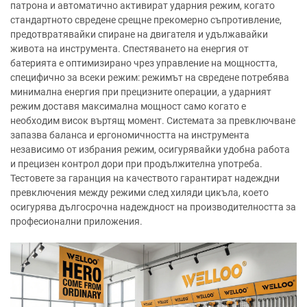
патрона и автоматично активират ударния режим, когато
стандартното свредене срещне прекомерно съпротивление,
предотвратявайки спиране на двигателя и удължавайки
живота на инструмента. Спестяването на енергия от
батерията е оптимизирано чрез управление на мощността,
специфично за всеки режим: режимът на свредене потребява
минимална енергия при прецизните операции, а ударният
режим доставя максимална мощност само когато е
необходим висок въртящ момент. Системата за превключване
запазва баланса и ергономичността на инструмента
независимо от избрания режим, осигурявайки удобна работа
и прецизен контрол дори при продължителна употреба.
Тестовете за гаранция на качеството гарантират надеждни
превключения между режими след хиляди цикъла, което
осигурява дългосрочна надеждност на производителността за
професионални приложения.