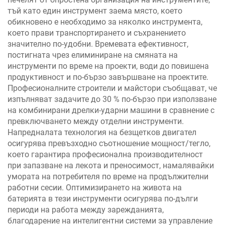
тъй като един инструмент заема място, което
обикновено е необходимо за няколко инструмента,
което прави транспортирането и съхранението
значително по-удобни. Времевата ефективност,
постигната чрез елиминиране на смяната на
инструменти по време на проекти, води до повишена
продуктивност и по-бързо завършване на проектите.
Професионалните строители и майстори съобщават, че
изпълняват задачите до 30 % по-бързо при използване
на комбинирани дрелки-ударни машини в сравнение с
превключването между отделни инструменти.
Напредналата технология на безщетков двигател
осигурява превъзходно съотношение мощност/тегло,
което гарантира професионална производителност
при запазване на лекота и преносимост, намалявайки
умората на потребителя по време на продължителни
работни сесии. Оптимизирането на живота на
батерията в тези инструменти осигурява по-дълги
периоди на работа между зарежданията,
благодарение на интелигентни системи за управление