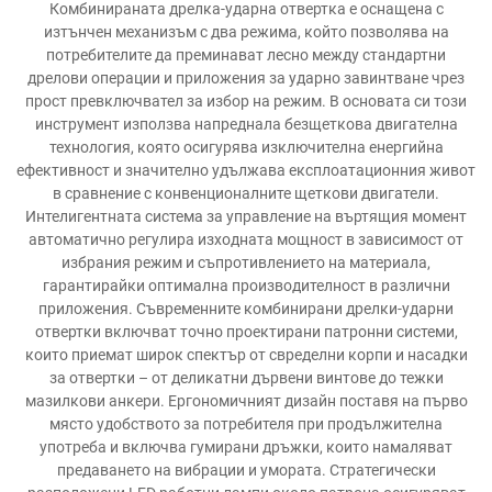
Комбинираната дрелка-ударна отвертка е оснащена с
изтънчен механизъм с два режима, който позволява на
потребителите да преминават лесно между стандартни
дрелови операции и приложения за ударно завинтване чрез
прост превключвател за избор на режим. В основата си този
инструмент използва напреднала безщетковa двигателна
технология, която осигурява изключителна енергийна
ефективност и значително удължава експлоатационния живот
в сравнение с конвенционалните щеткови двигатели.
Интелигентната система за управление на въртящия момент
автоматично регулира изходната мощност в зависимост от
избрания режим и съпротивлението на материала,
гарантирайки оптимална производителност в различни
приложения. Съвременните комбинирани дрелки-ударни
отвертки включват точно проектирани патронни системи,
които приемат широк спектър от свределни корпи и насадки
за отвертки – от деликатни дървени винтове до тежки
мазилкови анкери. Ергономичният дизайн поставя на първо
място удобството за потребителя при продължителна
употреба и включва гумирани дръжки, които намаляват
предаването на вибрации и умората. Стратегически