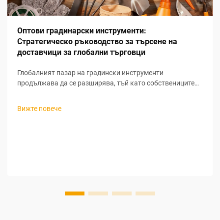
Оптови градинарски инструменти:
Стратегическо ръководство за търсене на
доставчици за глобални търговци
Глобалният пазар на градински инструменти
продължава да се разширява, тъй като собствениците
на жилища все повече насочват вниманието си към
живота на открито и устойчивите практики в
Вижте повече
градинарството. За търговците, които търсят печеливши
възможности за закупуване на градински инструменти
на едро, разбирането на нюансите при търсене на
доставчици за градински инструменти...