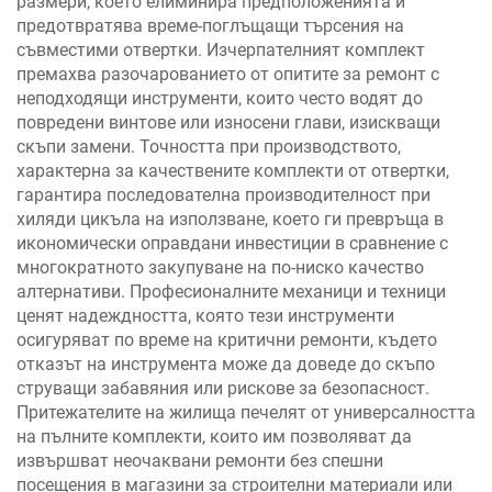
размери, което елиминира предположенията и
предотвратява време-поглъщащи търсения на
съвместими отвертки. Изчерпателният комплект
премахва разочарованието от опитите за ремонт с
неподходящи инструменти, които често водят до
повредени винтове или износени глави, изискващи
скъпи замени. Точността при производството,
характерна за качествените комплекти от отвертки,
гарантира последователна производителност при
хиляди цикъла на използване, което ги превръща в
икономически оправдани инвестиции в сравнение с
многократното закупуване на по-ниско качество
алтернативи. Професионалните механици и техници
ценят надеждността, която тези инструменти
осигуряват по време на критични ремонти, където
отказът на инструмента може да доведе до скъпо
струващи забавяния или рискове за безопасност.
Притежателите на жилища печелят от универсалността
на пълните комплекти, които им позволяват да
извършват неочаквани ремонти без спешни
посещения в магазини за строителни материали или