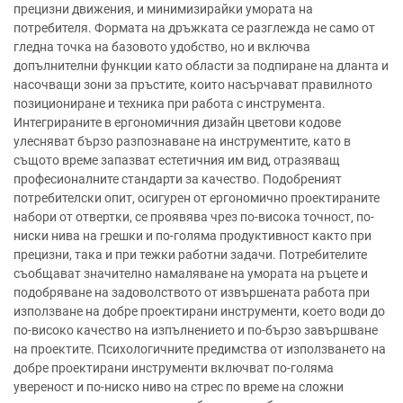
прецизни движения, и минимизирайки умората на
потребителя. Формата на дръжката се разглежда не само от
гледна точка на базовото удобство, но и включва
допълнителни функции като области за подпиране на дланта и
насочващи зони за пръстите, които насърчават правилното
позициониране и техника при работа с инструмента.
Интегрираните в ергономичния дизайн цветови кодове
улесняват бързо разпознаване на инструментите, като в
същото време запазват естетичния им вид, отразяващ
професионалните стандарти за качество. Подобреният
потребителски опит, осигурен от ергономично проектираните
набори от отвертки, се проявява чрез по-висока точност, по-
ниски нива на грешки и по-голяма продуктивност както при
прецизни, така и при тежки работни задачи. Потребителите
съобщават значително намаляване на умората на ръцете и
подобряване на задоволството от извършената работа при
използване на добре проектирани инструменти, което води до
по-високо качество на изпълнението и по-бързо завършване
на проектите. Психологичните предимства от използването на
добре проектирани инструменти включват по-голяма
увереност и по-ниско ниво на стрес по време на сложни