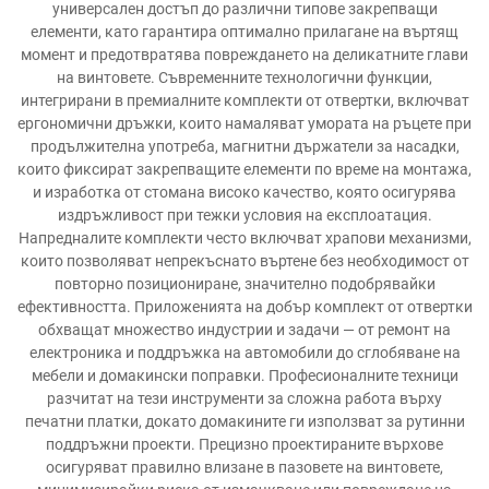
универсален достъп до различни типове закрепващи
елементи, като гарантира оптимално прилагане на въртящ
момент и предотвратява повреждането на деликатните глави
на винтовете. Съвременните технологични функции,
интегрирани в премиалните комплекти от отвертки, включват
ергономични дръжки, които намаляват умората на ръцете при
продължителна употреба, магнитни държатели за насадки,
които фиксират закрепващите елементи по време на монтажа,
и изработка от стомана високо качество, която осигурява
издръжливост при тежки условия на експлоатация.
Напредналите комплекти често включват храпови механизми,
които позволяват непрекъснато въртене без необходимост от
повторно позициониране, значително подобрявайки
ефективността. Приложенията на добър комплект от отвертки
обхващат множество индустрии и задачи — от ремонт на
електроника и поддръжка на автомобили до сглобяване на
мебели и домакински поправки. Професионалните техници
разчитат на тези инструменти за сложна работа върху
печатни платки, докато домакините ги използват за рутинни
поддръжни проекти. Прецизно проектираните върхове
осигуряват правилно влизане в пазовете на винтовете,