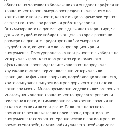
областта на човешката биомеханика и създават профили на
хващане, които равномерно разпределят налягането по
контактните повърхности, като в същото време осигуряват
сигурен контрол при различни работни условия.
Оптимизирането на диаметъра и дължината гарантира, че
дръжките удобно се побират в ръцете на хора с различни
размери на дланите, предотвратявайки умората и
неудобството, свързани с лошо пропорционирани
инструменти. Текстурирането на повърхността и изборът на
материали играят ключова роля за ергономичната
ефективност: производителите използват напреднали
каучукови състави, термопластични материали или
традиционни финишни покрития, подобряващи хващането,
които осигуряват сигурен контрол дори когато ръцете са
потни или мазни. Много премиални модели включват зони с
многофункционално хващане, които предлагат различни
текстурни шарки, оптимизирани за конкретни позиции на
ръката и техники на завъртане. Балансът на теглото,
постигнат чрез внимателно проектиране, гарантира, че
инструментите се чувстват уравновесени и под контрол по
време на употреба, намалявайки усилието, необходимо за