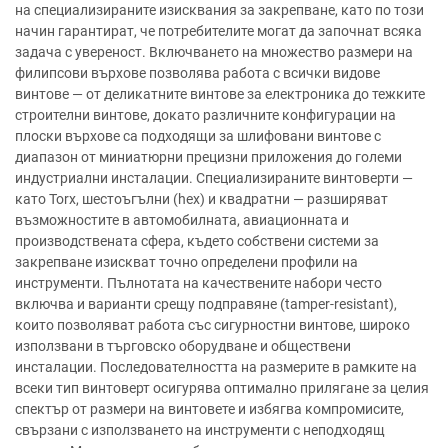
на специализираните изисквания за закрепване, като по този
начин гарантират, че потребителите могат да започнат всяка
задача с увереност. Включването на множество размери на
филипсови върхове позволява работа с всички видове
винтове — от деликатните винтове за електроника до тежките
строителни винтове, докато различните конфигурации на
плоски върхове са подходящи за шлифовани винтове с
диапазон от миниатюрни прецизни приложения до големи
индустриални инсталации. Специализираните винтоверти —
като Torx, шестоъгълни (hex) и квадратни — разширяват
възможностите в автомобилната, авиационната и
производствената сфера, където собствени системи за
закрепване изискват точно определени профили на
инструменти. Пълнотата на качествените набори често
включва и варианти срещу подправяне (tamper-resistant),
които позволяват работа със сигурностни винтове, широко
използвани в търговско оборудване и обществени
инсталации. Последователността на размерите в рамките на
всеки тип винтоверт осигурява оптимално прилягане за целия
спектър от размери на винтовете и избягва компромисите,
свързани с използването на инструменти с неподходящ