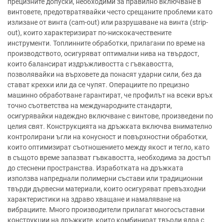
прецизните допуски, необходими за правилно включване в
винтовете, предотвратявайки често срещаните проблеми като
излизане от винта (cam-out) или разрушаване на винта (strip-
out), които характеризират по-нискокачествените
инструменти. Топлинните обработки, прилагани по време на
производството, осигуряват оптимални нива на твърдост,
които балансират издръжливостта с гъвкавостта,
позволявайки на върховете да понасят ударни сили, без да
стават крехки или да се чупят. Операциите по прецизно
машинно обработване гарантират, че профилът на всеки връх
точно съответства на международните стандарти,
осигурявайки надеждно включване с винтове, произведени по
целия свят. Конструкцията на дръжката включва внимателно
контролирани ъгли на конусност и повърхностни обработки,
които оптимизират съотношението между якост и тегло, като
в същото време запазват гъвкавостта, необходима за достъп
до стеснени пространства. Изработката на дръжката
използва напреднали полимерни състави или традиционни
твърди дървесни материали, които осигуряват превъзходни
характеристики на здраво хващане и намаляване на
вибрациите. Много производители прилагат многосъставни
конструкции на дръжките, които комбинират твърди ядра с