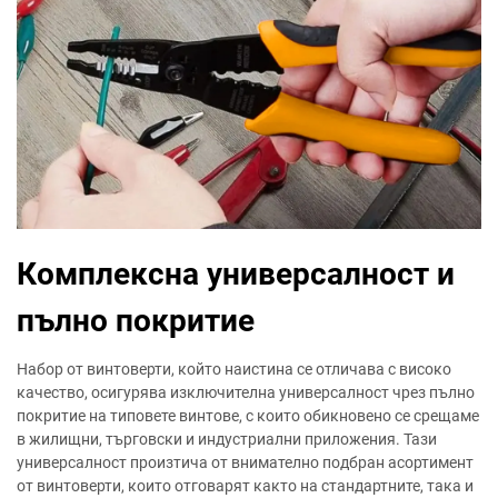
Комплексна универсалност и
пълно покритие
Набор от винтоверти, който наистина се отличава с високо
качество, осигурява изключителна универсалност чрез пълно
покритие на типовете винтове, с които обикновено се срещаме
в жилищни, търговски и индустриални приложения. Тази
универсалност произтича от внимателно подбран асортимент
от винтоверти, които отговарят както на стандартните, така и