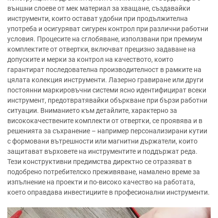
външни слоеве от мек материал за хващане, създавайки
инструменти, които остават удобни при продължителна
употреба и осигуряват сигурен контрол при различни работни
условия. Процесите на сглобяване, използвани при премиум
комплектите от отвертки, включват прецизно задаване на
допуските и мерки за контрол на качеството, които
гарантират последователна производителност в рамките на
цялата колекция инструменти. Лазерно гравиране или други
постоянни маркировъчни системи ясно идентифицират всеки
инструмент, предотвратявайки объркване при бързи работни
ситуации. Вниманието към детайлите, характерно за
висококачествените комплекти от отвертки, се проявява и в
решенията за съхранение – например персонализирани кутии
с формовани вътрешности или магнитни държатели, които
защитават върховете на инструментите и поддържат реда.
Тези конструктивни предимства директно се отразяват в
подобрено потребителско преживяване, намалено време за
изпълнение на проекти и по-високо качество на работата,
което оправдава инвестициите в професионални инструменти.