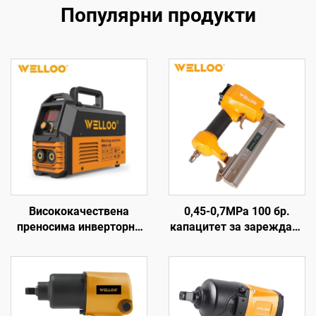
Популярни продукти
Висококачествена
0,45-0,7MPa 100 бр.
преносима инверторна
капацитет за зареждане
заваръчна машина 35-
пистолет за въздушни
50V, високочестотна
гвоздеи пневматичен
домашна заваръчна
дървен пистолет за
машина с цифров
гвоздеи машина
дисплей LCD