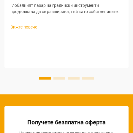
Глобалният пазар на градински инструменти
продължава да се разширява, тъй като собствениците
на жилища все повече насочват вниманието си към
живота на открито и устойчивите практики в
Вижте повече
градинарството. За търговците, които търсят печеливши
възможности за закупуване на градински инструменти
на едро, разбирането на нюансите при търсене на
доставчици за градински инструменти...
Получете безплатна оферта