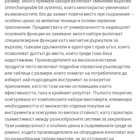
размер. Много премиум набори включват сменяеми върхове
(interchangeable bit systems), които многократно увеличават
възможностите, без да заемат повече място при съхранение —
особено ценно за мобилни техници и полеви сервизни
приложения. Предимствата от универсалността надхвърлят
основните функции на завиване: много набори включват
специализирани функции като магнитни държатели за
върхове, гъвкави удължители и адаптори с прав ъгъл, които
позволяват достъп до места, които преди това бяха
недостижими. Производителите на висококачествени
продукти често включват подробни справочни ръководства
или таблици с размери, които помагат на потребителите да
избират най-подходящия инструмент за конкретно
приложение, като по този начин се повишава както
ефективността, така и крайният резултат. Пълното покритие,
осигурявано от комплексните набори винтоверти, елиминира
необходимостта от множество отделни покупки на
инструменти и осигурява по-висока стойност, като гарантира
съвместимост между разнообразните системи за закрепване.
Тази универсалност е особено ценна в съвременните среди за
ремонт, където производителите на оборудване използват все
по-разнообразни типове винтове, за да отговарят на