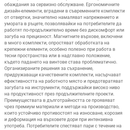
обаждания за сервизно обслужване. Ергономичните
дизайн-елементи, вградени в съвременните комплекти
от отвертки, значително намаляват напрежението и
умората в ръцете, позволявайки на потребителите да
работят по-продължително време без дискомфорт или
загуба на прецизност. Магнитните върхове, включени
в много комплекти, опростяват обработката на
крепежни елементи, особено полезно при работа в
тесни пространства или в надглавно положение,
където падането на винтове става проблематично.
Организираните решения за съхранение,
придружаващи качествените комплекти, насърчават
ефективността на работното място и предотвратяват
загубата на инструменти, поддържайки високо ниво
на продуктивност през продължителните проекти.
Преимуществата в дълготрайността се проявяват
чрез премиум материали и методи на производство,
които устойчиво противостоят на износване, корозия
и деформация на върховете дори при интензивна
употреба. Потребителите спестяват пари с течение на