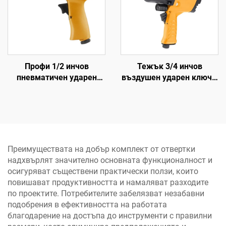
Профи 1/2 инчов
Тежък 3/4 инчов
пневматичен ударен
въздушен ударен ключ с
ключ с въртящ момент
въртящ момент 1355
570 N.M високомощен
Nm, пневматически
пневматичен инструмент
електроинструмент за
ремонт на автомобили
Преимуществата на добър комплект от отвертки
надхвърлят значително основната функционалност и
осигуряват съществени практически ползи, които
повишават продуктивността и намаляват разходите
по проектите. Потребителите забелязват незабавни
подобрения в ефективността на работата
благодарение на достъпа до инструменти с правилни