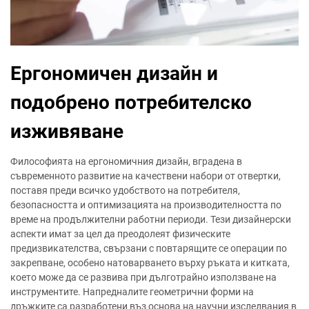
Ергономичен дизайн и
подобрено потребителско
изживяване
Философията на ергономичния дизайн, вградена в
съвременното развитие на качествени набори от отвертки,
поставя преди всичко удобството на потребителя,
безопасността и оптимизацията на производителността по
време на продължителни работни периоди. Тези дизайнерски
аспекти имат за цел да преодолеят физическите
предизвикателства, свързани с повтарящите се операции по
закрепване, особено натоварването върху ръката и китката,
което може да се развива при дълготрайно използване на
инструментите. Напредналите геометрични форми на
дръжките са разработени въз основа на научни изследвания в