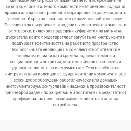
минимизирайки риска от измачкване или повреждане на
скъпи компоненти. Много комплекти имат цветово кодирани
дръжки или лазерно гравирани маркировки за размери, които
улесняват бързо разпознаване в динамични работни среди.
Решенията за съхранение, вградени в качествените комплекти
от отвертки, включват подредени куфарчета или магнитни
държатели, които предотвратяват загубата на инструменти и
поддържат ефективността на работното пространство.
Технологичната еволюция на комплектите от отвертки е
въвела материали като хром-ванадиева стомана и
специализирани покрития, които устойчиви на корозия и
удължават живота на инструментите. Тези всеобхватни
инструментални колекции са фундаментални компоненти във
всеки добре оборудван работилнически или домашен
инструментариум, осигурявайки надеждна производителност
при безброй задачи по закрепване и постигане на резултати от
професионално ниво независимо от нивото на опит на
потребителя.