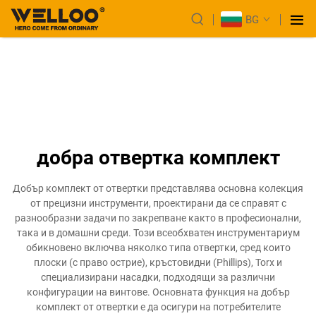
BG
добра отвертка комплект
Добър комплект от отвертки представлява основна колекция
от прецизни инструменти, проектирани да се справят с
разнообразни задачи по закрепване както в професионални,
така и в домашни среди. Този всеобхватен инструментариум
обикновено включва няколко типа отвертки, сред които
плоски (с право острие), кръстовидни (Phillips), Torx и
специализирани насадки, подходящи за различни
конфигурации на винтове. Основната функция на добър
комплект от отвертки е да осигури на потребителите