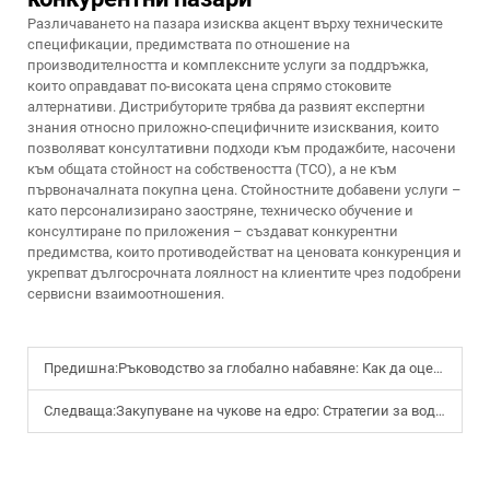
Различаването на пазара изисква акцент върху техническите
спецификации, предимствата по отношение на
производителността и комплексните услуги за поддръжка,
които оправдават по-високата цена спрямо стоковите
алтернативи. Дистрибуторите трябва да развият експертни
знания относно приложно-специфичните изисквания, които
позволяват консултативни подходи към продажбите, насочени
към общата стойност на собствеността (TCO), а не към
първоначалната покупна цена. Стойностните добавени услуги –
като персонализирано заостряне, техническо обучение и
консултиране по приложения – създават конкурентни
предимства, които противодействат на ценовата конкуренция и
укрепват дългосрочната лоялност на клиентите чрез подобрени
сервисни взаимоотношения.
Предишна:
Ръководство за глобално набавяне: Как да оценявате производителите на ножици за жици за оптово търговия
Следваща:
Закупуване на чукове на едро: Стратегии за водене на преговори с глобални производители