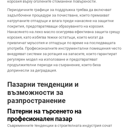
корозия върху оголените стоманени повърхности.
Периодичните графици за поддръжка трябва да включват
задълбочени процедури за почистване, които премахват
натрупаните отпадъци и влага преди нанасяне на защитни
покрития, предотвратяващи образуването на корозия.
Нанасянето на леко масло осигурява ефективна защита срещу
корозия, като избягва тежки остатъци, които могат да
привличат мръсотия и отпадъци по време на последващата
употреба. Професионалните инструментални помещения често
внедряват системи за ротация на запасите, които гарантират
регулярен модел на използване и предотвратяват
продължителни периоди на съхранение, които биха
допринесли за деградация.
Пазарни тенденции и
възможности за
разпространение
Патерни на търсенето на
професионален пазар
Съвременните тенденции в строителната индустрия сочат