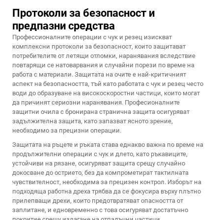
Протоколи за безопасност и
предпазни средства
Профессионалните операции с чук и резец изискват
комплексни протоколи за безопасност, които защитават
потребителите от летящи отломки, наранявания вследствие
повтарящи се натоварвания и случайни порези по време на
работа с материали. Защитата на очите е най-критичният
аспект на безопасността, тъй като работата с чук и резец често
води до образуване на високоскоростни частици, които могат
да причинят сериозни наранявания. Професионалните
защитни очила с бронирана странична защита осигуряват
задължителна защита, като запазват ясното зрение,
необходимо за прецизни операции.
Защитата на ръцете и ръката става еднакво важна по време на
продължителни операции с чук и длето, като ръкавиците,
устойчиви на рязане, осигуряват защита срещу случайно
докосване до острието, без да компрометират тактилната
чувствителност, необходима за прецизен контрол. Изборът на
подходяща работна дреха трябва да се фокусира върху плътно
прилепващи дрехи, които предотвратяват опасността от
заплитане, и едновременно с това осигуряват достатъчно
покритие срещу излагане на отпадъчни частици.