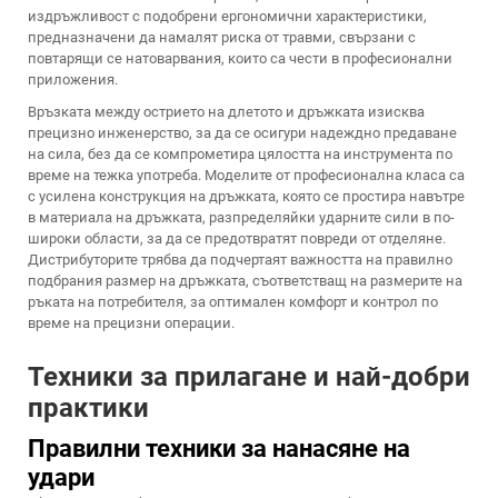
издръжливост с подобрени ергономични характеристики,
предназначени да намалят риска от травми, свързани с
повтарящи се натоварвания, които са чести в професионални
приложения.
Връзката между острието на длетото и дръжката изисква
прецизно инженерство, за да се осигури надеждно предаване
на сила, без да се компрометира цялостта на инструмента по
време на тежка употреба. Моделите от професионална класа са
с усилена конструкция на дръжката, която се простира навътре
в материала на дръжката, разпределяйки ударните сили в по-
широки области, за да се предотвратят повреди от отделяне.
Дистрибуторите трябва да подчертаят важността на правилно
подбрания размер на дръжката, съответстващ на размерите на
ръката на потребителя, за оптимален комфорт и контрол по
време на прецизни операции.
Техники за прилагане и най-добри
практики
Правилни техники за нанасяне на
удари