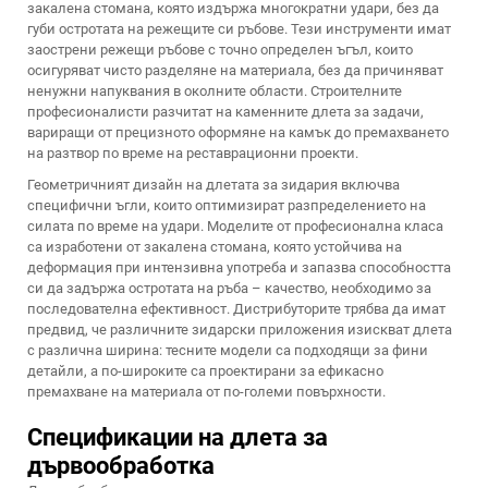
закалена стомана, която издържа многократни удари, без да
губи остротата на режещите си ръбове. Тези инструменти имат
заострени режещи ръбове с точно определен ъгъл, които
осигуряват чисто разделяне на материала, без да причиняват
ненужни напуквания в околните области. Строителните
професионалисти разчитат на каменните длета за задачи,
вариращи от прецизното оформяне на камък до премахването
на разтвор по време на реставрационни проекти.
Геометричният дизайн на длетата за зидария включва
специфични ъгли, които оптимизират разпределението на
силата по време на удари. Моделите от професионална класа
са изработени от закалена стомана, която устойчива на
деформация при интензивна употреба и запазва способността
си да задържа остротата на ръба – качество, необходимо за
последователна ефективност. Дистрибуторите трябва да имат
предвид, че различните зидарски приложения изискват длета
с различна ширина: тесните модели са подходящи за фини
детайли, а по-широките са проектирани за ефикасно
премахване на материала от по-големи повърхности.
Спецификации на длета за
дървообработка