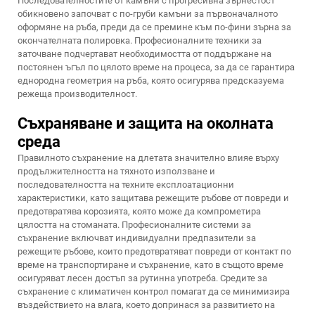
Последователностите от камъни с прогресивна зърнестост
обикновено започват с по-груби камъни за първоначалното
оформяне на ръба, преди да се премине към по-фини зърна за
окончателната полировка. Професионалните техники за
заточване подчертават необходимостта от поддържане на
постоянен ъгъл по цялото време на процеса, за да се гарантира
еднородна геометрия на ръба, която осигурява предсказуема
режеща производителност.
Съхраняване и защита на околната
среда
Правилното съхранение на длетата значително влияе върху
продължителността на тяхното използване и
последователността на техните експлоатационни
характеристики, като защитава режещите ръбове от повреди и
предотвратява корозията, която може да компрометира
цялостта на стоманата. Професионалните системи за
съхранение включват индивидуални предпазители за
режещите ръбове, които предотвратяват повреди от контакт по
време на транспортиране и съхранение, като в същото време
осигуряват лесен достъп за рутинна употреба. Средите за
съхранение с климатичен контрол помагат да се минимизира
въздействието на влага, което допринася за развитието на