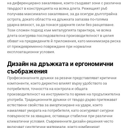
на диференцирано закаляване, които създават зони с различна
твърдост в конструкцията на всяка длета. Режещият ръб
получава максимално закаляване, за да осигури дълготрайна
острота, докато областта на дръжката запазва по-голяма
ударна вязкост, за да понася ударните сили без разцепване.
Този сложен подход към металургията гарантира, че всяка
длета осигурява последователна производителност в целия
обхват на предвидените й приложения, като минимизира риска
от преждевременно повреждане при нормални
експлоатационни условия.
Дизайн на дръжката и ергономични
съображения
Професионалните дръжки за резачи представляват критични
компоненти, които директно влияят върху удобството за
потребителя, точността на контрола и общата
производителност на инструмента по време на продължителна
употреба. Традиционните дръжки от твърдо дърво притежават
естествени свойства за амортизиране на удари, които
намаляват умората на потребителя, като осигуряват сигурни
повърхности за хващане, оставащи стабилни при различни
климатични условия. Съвременните дизайн-решения често
включват синтетични материали, които комбинират