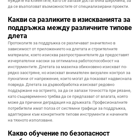
нуждите на клиентите, като се запази достатъчна широчина, за
да се възползват възможностите от специализирани проекти.
Какви са разликите в изискванията за
поддръжка между различните типове
длета
Протоколите за поддръжка се различават значително в
зависимост от приложението на длетата и строителните
материали, което изисква разпространителите да предоставят
изчерпателни насоки за оптимална работоспособност на
инструментите. Длетата за мазилка обикновено изискват по-
рядко заостряне, но изискват внимателен визуален контрол за
пукнатини от напрежение, които могат да показват надвиснала
повреда. Длетата за дървообработка изискват редовно
поддържане на острието, за да се запази точността при рязане,
като същевременно трябва да се предпазват от влагата, която
може да причини деградация на дръжката. Професионалните
потребители имат полза от системни графици за поддръжка,
адаптирани към конкретните типове инструменти и начините
на тяхното използване.
Какво обучение по безопасност