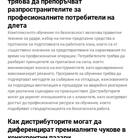
трябва да препоръчват
разпространителите за
професионалните потребители на
длета
Комплексното обучение по безопасност включва правилни
техники за удари, избор на лични предпазни средства и
протоколи за подготовката на работната зона, които са от
съществено значение за предотвратяване на наранявания по
време на професионални операции. Потребителите трябва да
разбират принципите за прилагане на сила, които
минимизират износа на инструментите, като едновременно
максимизират рязането. Програмите за обучение трябва да
подчертават методите за събиране на отпадъци, изискванията
за подходяща вентилация и процедури за аварийно реагиране
при различни сценарии на произшествия. Дистрибуторите
могат да укрепят отношенията си с клиентите, като осигуряват
достъп до професионални ресурси за обучение, които
подобряват стандартизацията на безопасната работа.
Как дистрибуторите могат да
диференцират премиалните чукове в
конкурентни пазари