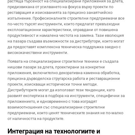
растяща търсеност на специализирани приложения за длета,
предизвикана от усилването на фокуса върху проекти по
реставрация и изискванията за прецизно занаятчийско
изпълнение. Професионалните строителни предприемачи все
по-често търсят инструменти, които предлагат превъзходни
експлоатационни характеристики, оправдани от повишена
продуктивност и намалена честота на замяна. Тази еволюция
на пазара създава възможности за дистрибутори, които могат
да предоставят комплексна техническа поддръжка заедно с
висококачествени инструменти.
Появата на специализирани строителни техники е създала
нишови пазари за длета, проектирани за конкретни
приложения, включително декоративна каменна обработка,
прецизна дърводелска стругарска работа и реставрационни
проекти, изискващи исторически точни методи.
Дистрибуторите могат да използват тези тенденции, като
развият експертиза в подбора на инструменти, специфични за
приложението, и едновременно с това изградят
взаимоотношения със специализирани строителни
предприемачи, които ценят техническите знания не по-малко
от наличността на продуктите.
Интеграция на технологиите и