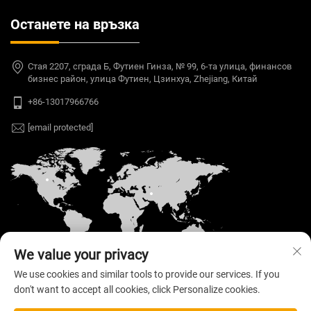
Останете на връзка
Стая 2207, сграда Б, Футиен Гинза, № 99, 6-та улица, финансов
бизнес район, улица Футиен, Цзинхуа, Zhejiang, Китай
+86-13017966766
[email protected]
We value your privacy
We use cookies and similar tools to provide our services. If you
don't want to accept all cookies, click Personalize cookies.
Автоматен © 2026 Welloo Electronic Technology
Co., Ltd. Всички права запазени. —
Политика за