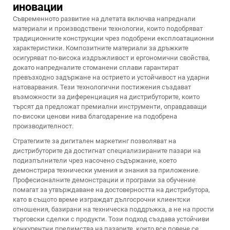
иновации
Съвременното развитие на длетата включва напреднали
материали и производствени технологии, които подобряват
традиционните конструкции чрез подобрени експлоатационни
характеристики. Композитните материали за дръжките
осигуряват по-висока издръжливост и ергономични свойства,
докато напредналите стоманени сплави гарантират
превъзходно задържане на острието и устойчивост на ударни
натоварвания. Тези технологични постижения създават
възможности за диференциация на дистрибуторите, които
търсят да предложат премиални инструменти, оправдаващи
по-високи ценови нива благодарение на подобрена
производителност.
Стратегиите за дигитален маркетинг позволяват на
дистрибуторите да достигнат специализираните пазари на
подизпълнители чрез насочено съдържание, което
демонстрира технически умения и знания за приложение.
Професионалните демонстрации и програми за обучение
помагат за утвърждаване на достоверността на дистрибутора,
като в същото време изграждат дългосрочни клиентски
отношения, базирани на техническа поддръжка, а не на прости
търговски сделки с продукти. Този подход създава устойчиви
конкурентни предимства на пазарите, които все повече се