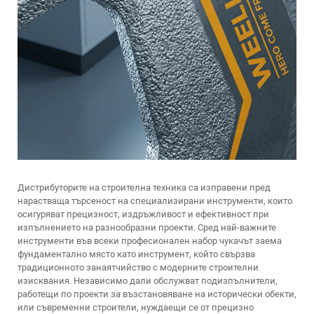
Дистрибуторите на строителна техника са изправени пред
нарастваща търсеност на специализирани инструменти, които
осигуряват прецизност, издръжливост и ефективност при
изпълнението на разнообразни проекти. Сред най-важните
инструменти във всеки професионален набор чукачът заема
фундаментално място като инструмент, който свързва
традиционното занаятчийство с модерните строителни
изисквания. Независимо дали обслужват подизпълнители,
работещи по проекти за възстановяване на исторически обекти,
или съвременни строители, нуждаещи се от прецизно