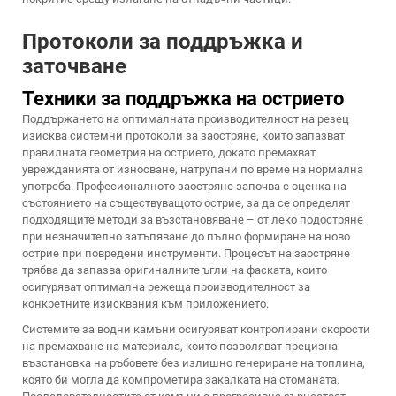
Протоколи за поддръжка и
заточване
Техники за поддръжка на острието
Поддържането на оптималната производителност на резец
изисква системни протоколи за заостряне, които запазват
правилната геометрия на острието, докато премахват
уврежданията от износване, натрупани по време на нормална
употреба. Професионалното заостряне започва с оценка на
състоянието на съществуващото острие, за да се определят
подходящите методи за възстановяване – от леко подостряне
при незначително затъпяване до пълно формиране на ново
острие при повредени инструменти. Процесът на заостряне
трябва да запазва оригиналните ъгли на фаската, които
осигуряват оптимална режеща производителност за
конкретните изисквания към приложението.
Системите за водни камъни осигуряват контролирани скорости
на премахване на материала, които позволяват прецизна
възстановка на ръбовете без излишно генериране на топлина,
която би могла да компрометира закалката на стоманата.