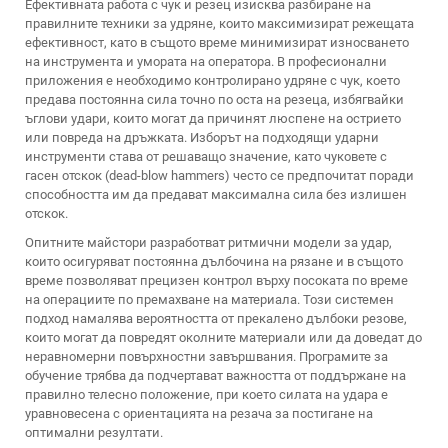
Ефективната работа с чук и резец изисква разбиране на
правилните техники за удряне, които максимизират режещата
ефективност, като в същото време минимизират износването
на инструмента и умората на оператора. В професионални
приложения е необходимо контролирано удряне с чук, което
предава постоянна сила точно по оста на резеца, избягвайки
ъглови удари, които могат да причинят люспене на острието
или повреда на дръжката. Изборът на подходящи ударни
инструменти става от решаващо значение, като чуковете с
гасен отскок (dead-blow hammers) често се предпочитат поради
способността им да предават максимална сила без излишен
отскок.
Опитните майстори разработват ритмични модели за удар,
които осигуряват постоянна дълбочина на рязане и в същото
време позволяват прецизен контрол върху посоката по време
на операциите по премахване на материала. Този системен
подход намалява вероятността от прекалено дълбоки резове,
които могат да повредят околните материали или да доведат до
неравномерни повърхностни завършвания. Програмите за
обучение трябва да подчертават важността от поддържане на
правилно телесно положение, при което силата на удара е
уравновесена с ориентацията на резача за постигане на
оптимални резултати.