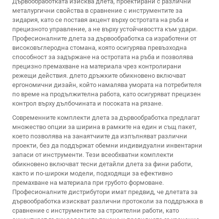
Дървообработката изисква длета, проектирани с различни
металургични свойства в сравнение с инструментите за
зидария, като се поставя акцент върху остротата на ръба и
прецизното управление, а не върху устойчивостта към удари.
Професионалните длета за дървообработка са изработени от
високовъглеродна стомана, която осигурява превъзходна
способност за задържане на остротата на ръба и позволява
прецизно премахване на материала чрез контролирани
режещи действия.
длето
дръжките обикновено включват
ергономични дизайн, който намалява умората на потребителя
по време на продължителна работа, като осигуряват прецизен
контрол върху дълбочината и посоката на рязане.
Современните комплекти длета за дървообработка предлагат
множество опции за ширина в рамките на един и същ пакет,
което позволява на занаятчиите да изпълняват различни
проекти, без да поддържат обемни индивидуални инвентарни
запаси от инструменти. Тези всеобхватни комплекти
обикновено включват тесни детайли длета за фини работи,
както и по-широки модели, подходящи за ефективно
премахване на материала при грубото формоване.
Професионалните дистрибутори имат предвид, че длетата за
дървообработка изискват различни протоколи за поддръжка в
сравнение с инструментите за строителни работи, като