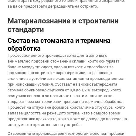
акцентират върху редовното точене и правилното съхранение,
за да се предотврати деградацията на острието.
Материалознание и строителни
стандарти
Състав на стоманата и термична
обработка
Профессионалното производство на длета започва с
внимателно подбрани стоманени сплави, които осигуряват
баланс между твърдост, ударна вязкост и способност за
задържане на острието – характеристики, от решаващо
значение за устойчивата експлоатационна производителност
при изискващи условия. Съставът на високовъглеродната
стомана обикновено съдържа от 0,8 до 1,2 % въглерод, което
осигурява основата за постигане на оптимални нива на
твърдост чрез контролирани процеси на термична обработка.
Процесът на отпускане формира кристалична структура, която
запазва цялостта на режещото острие, като в същото време
предотвратява крехкостта, която може да доведе до повреда на
инструмента при интензивна употреба.
Съвременните производствени технологии включват процеси