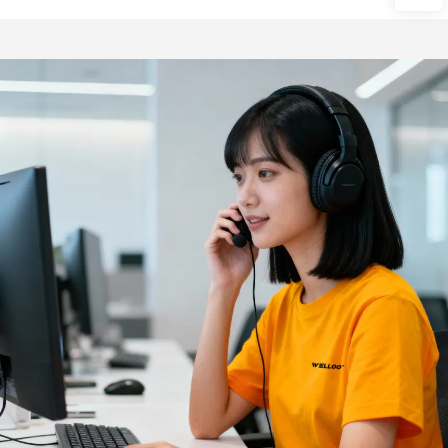
пистолет за боя
Пневматично въздушно
оръдие