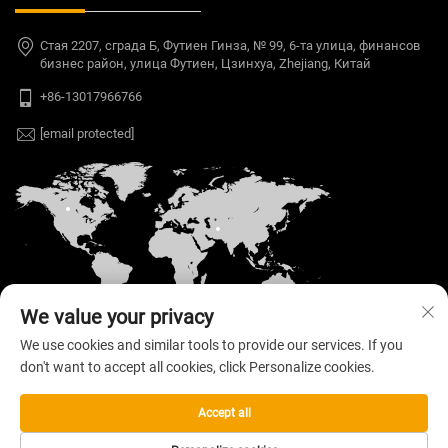
Стая 2207, сграда Б, Футиен Гинза, № 99, 6-та улица, финансов
бизнес район, улица Футиен, Цзинхуа, Zhejiang, Китай
+86-13017966766
[email protected]
We value your privacy
We use cookies and similar tools to provide our services. If you
don't want to accept all cookies, click Personalize cookies.
Автоматен © 2026 Welloo Electronic Technology
Co., Ltd. Всички права запазени. —
Политика за
поверителност
Accept all