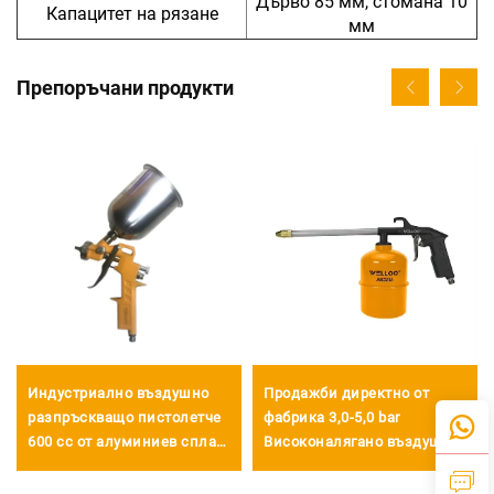
Дърво 85 мм, стомана 10
Капацитет на рязане
мм
Препоръчани продукти
Индустриално въздушно
Продажби директно от
разпръскващо пистолетче
фабрика 3,0-5,0 bar
600 cc от алуминиев сплав,
Високоналягано въздушно
подаване по гравитация
оръдие 1000cc Въздушно
при високо налягане,
миещо оръдие