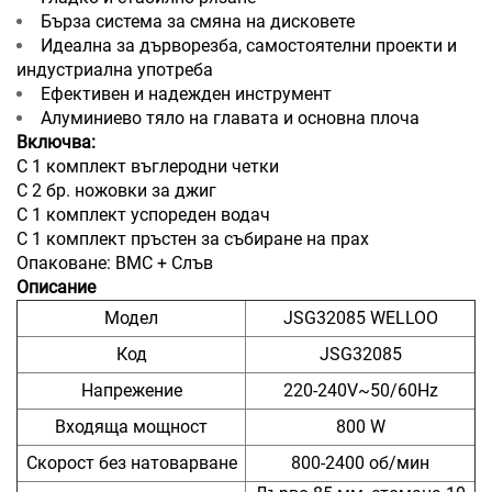
Бърза система за смяна на дисковете
Идеална за дърворезба, самостоятелни проекти и
индустриална употреба
Ефективен и надежден инструмент
Алуминиево тяло на главата и основна плоча
Включва:
С 1 комплект въглеродни четки
С 2 бр. ножовки за джиг
С 1 комплект успореден водач
С 1 комплект пръстен за събиране на прах
Опаковане: BMC + Слъв
Описание
Модел
JSG32085 WELLOO
Код
JSG32085
Напрежение
220-240V~50/60Hz
Входяща мощност
800 W
Скорост без натоварване
800-2400 об/мин