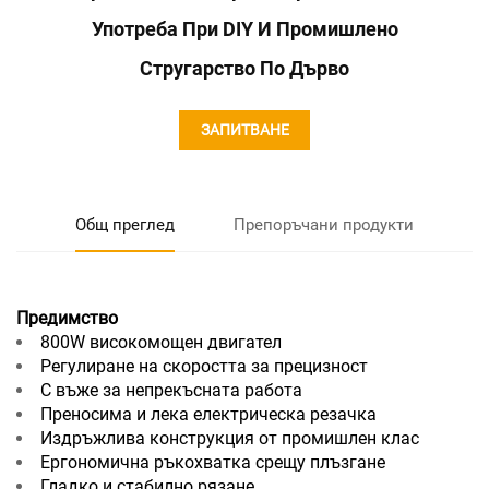
Употреба При DIY И Промишлено
Стругарство По Дърво
ЗАПИТВАНЕ
Общ преглед
Препоръчани продукти
Предимство
800W високомощен двигател
Регулиране на скоростта за прецизност
С въже за непрекъсната работа
Преносима и лека електрическа резачка
Издръжлива конструкция от промишлен клас
Ергономична ръкохватка срещу плъзгане
Гладко и стабилно рязане