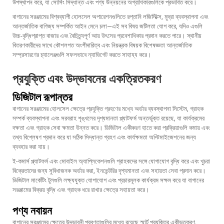
উপস্থাপন করে, যা সোর্সিং সিদ্ধান্ত এবং পণ্য উন্নয়নের অগ্রাধিকারগুলিকে প্রভাবিত করে।
বাগানের সরঞ্জামের বিশ্বব্যাপী হোলসেল অপারেশনগুলিতে রপ্তানি লজিস্টিক্স, মুদ্রা ব্যবস্থাপনা এবং
আন্তর্জাতিক বাণিজ্য সম্পর্কিত আইন মেনে চলা—এই সব বিষয় জটিলতা যোগ করে, যদিও এগুলি
উচ্চ-বৃদ্ধিপ্রাপ্ত বাজার এবং বৈচিত্র্যপূর্ণ আয় উৎসের প্রবেশাধিকার প্রদান করতে পারে। স্থানীয়
বিতরণকারীদের সাথে কৌশলগত অংশীদারিত্ব এবং নিয়ন্ত্রক বিষয়ক বিশেষজ্ঞতা আন্তর্জাতিক
সম্প্রসারণের চ্যালেঞ্জগুলি সফলভাবে ন্যাভিগেট করতে সাহায্য করে।
প্রযুক্তি এবং উদ্ভাবনের একত্রিতকরণ
ডিজিটাল রূপান্তর
বাগানের সরঞ্জামের হোলসেল ক্ষেত্রে প্রযুক্তি গ্রহণের মধ্যে অর্ডার ব্যবস্থাপনা সিস্টেম, গ্রাহক
সম্পর্ক ব্যবস্থাপনা এবং সরবরাহ শৃঙ্খলের দৃশ্যমানতা প্ল্যাটফর্ম অন্তর্ভুক্ত রয়েছে, যা কার্যক্রমের
দক্ষতা এবং গ্রাহক সেবা ক্ষমতা উন্নত করে। ডিজিটাল একীকরণ হাতে করা প্রক্রিয়াগুলি কমায় এবং
তথ্য বিশ্লেষণ প্রদান করে যা সঠিক সিদ্ধান্ত গ্রহণ এবং কার্যক্ষমতা অপ্টিমাইজেশনের জন্য
ব্যবহার করা যায়।
ই-কমার্স প্ল্যাটফর্ম এবং মোবাইল অ্যাপ্লিকেশনগুলি গ্রাহকদের সঙ্গে যোগাযোগ বৃদ্ধি করে এবং খুচরা
বিক্রেতাদের জন্য সুবিধাজনক অর্ডার করা, ইনভেন্টরির দৃশ্যমানতা এবং সহায়তা সেবা প্রদান করে।
ডিজিটাল মার্কেটিং টুলগুলি লক্ষ্যযুক্ত যোগাযোগ এবং প্রচারমূলক কার্যক্রম সক্ষম করে যা বাগানের
সরঞ্জামের বিক্রয় বৃদ্ধি এবং গ্রাহক ধরে রাখার ক্ষেত্রে সহায়তা করে।
পণ্য নবায়ন
বাগানের সরঞ্জামের ক্ষেত্রে উদ্ভাবনী প্রবণতাগুলির মধ্যে রয়েছে স্মার্ট প্রযুক্তির একীভূতকরণ,