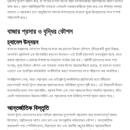
হ্রাসের সুযোগ প্রদান করে, যা পণ্যের গুণগত মানের প্রতি উৎপাদনকারীর প্রতিশ্রুতির প্রমাণ হিসেবে
কাজ করে। দ্রুত প্রতিক্রিয়াশীল সহায়তা সেবাগুলি সরবরাহকারীদের পৃথক করে এবং বিশ্বস্ত সমস্যা
সমাধান ও প্রয়োজন হলে প্রযুক্তিগত দক্ষতার উপলব্ধতার মাধ্যমে খুচরা বিক্রেতাদের সাথে সম্পর্ক
শক্তিশালী করে।
বাজার প্রসার ও বৃদ্ধির কৌশল
চ্যানেল উন্নয়ন
বাগানের সরঞ্জামের হোলসেল বিতরণের জন্য বহু-চ্যানেল বিতরণ কৌশলে ঐতিহ্যবাহী খুচরা বিক্রয়,
অনলাইন প্ল্যাটফর্ম এবং বিশেষায়িত চ্যানেল উন্নয়ন—এই তিনটি চ্যানেলই অন্তর্ভুক্ত থাকে, যাতে
বাজার প্রাপ্যতা ও রাজস্ব উপার্জনের সম্ভাবনা সর্বোচ্চ করা যায়। প্রতিটি চ্যানেলের জন্য পণ্য
সংগ্রহ, মূল্য নির্ধারণ কৌশল এবং সহায়তা সেবার বিশেষ প্রয়োজনীয়তা রয়েছে, যা চ্যানেল সংঘাত
এড়াতে এবং সামগ্রিক কার্যকারিতা অপটিমাইজ করতে সাবধানতার সাথে পরিচালনা করা আবশ্যিক।
সাবস্ক্রিপশন সেবা, ভাড়া প্রোগ্রাম এবং ডাইরেক্ট-টু-কনজিউমার প্ল্যাটফর্মের মতো উদীয়মান
চ্যানেলগুলি গার্ডেন টুলস বাজারের প্রসারের জন্য অতিরিক্ত সুযোগ সৃষ্টি করে। এই উদ্ভাবনী বিতরণ
মডেলগুলির জন্য পণ্য প্যাকেজিং, গ্রাহক শিক্ষা এবং সেবা প্রদানের ভিন্ন পদ্ধতির প্রয়োজন, যদিও
এগুলি সম্ভাব্যভাবে উচ্চতর মার্জিন এবং গ্রাহকদের সঙ্গে ঘনিষ্ঠতর সম্পর্ক প্রদান করতে পারে।
আন্তর্জাতিক বিস্তৃতি
গার্ডেন টুলস হোলসেলের জন্য বৈশ্বিক প্রসারের সুযোগগুলি প্রয়োজন করে সাবধানতাপূর্ণ বাজার
বিশ্লেষণ, প্রতিবন্ধক আইন মেনে চলা এবং সাংস্কৃতিক অভিযোজন কৌশল। আন্তর্জাতিক
বাজারগুলি পণ্য স্পেসিফিকেশন, নিরাপত্তা মান এবং স্থানীয় পছন্দের বিভিন্ন প্রয়োজনীয়তা