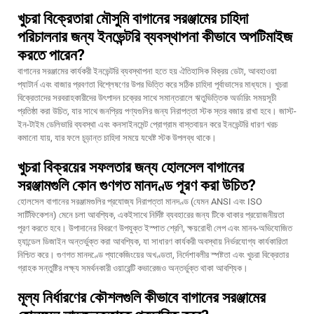
খুচরা বিক্রেতারা মৌসুমি বাগানের সরঞ্জামের চাহিদা
পরিচালনার জন্য ইনভেন্টরি ব্যবস্থাপনা কীভাবে অপটিমাইজ
করতে পারেন?
বাগানের সরঞ্জামের কার্যকরী ইনভেন্টরি ব্যবস্থাপনা হতে হয় ঐতিহাসিক বিক্রয় ডেটা, আবহাওয়া
প্যাটার্ন এবং বাজার প্রবণতা বিশ্লেষণের উপর ভিত্তি করে সঠিক চাহিদা পূর্বাভাসের মাধ্যমে। খুচরা
বিক্রেতাদের সরবরাহকারীদের উৎপাদন চক্রের সাথে সমান্তরালে ঋতুভিত্তিক অর্ডারিং সময়সূচী
প্রতিষ্ঠা করা উচিত, যার সাথে জনপ্রিয় পণ্যগুলির জন্য নিরাপত্তা স্টক স্তর বজায় রাখা হবে। জাস্ট-
ইন-টাইম ডেলিভারি ব্যবস্থা এবং কনসাইনমেন্ট প্রোগ্রাম বাস্তবায়ন করে ইনভেন্টরি ধারণ খরচ
কমানো যায়, যার ফলে চূড়ান্ত চাহিদা সময়ে যথেষ্ট স্টক উপলব্ধ থাকে।
খুচরা বিক্রয়ের সফলতার জন্য হোলসেল বাগানের
সরঞ্জামগুলি কোন গুণগত মানদণ্ড পূরণ করা উচিত?
হোলসেল বাগানের সরঞ্জামগুলির প্রযোজ্য নিরাপত্তা মানদণ্ড (যেমন ANSI এবং ISO
সার্টিফিকেশন) মেনে চলা আবশ্যিক, একইসাথে নির্দিষ্ট ব্যবহারের জন্য টিকে থাকার প্রয়োজনীয়তা
পূরণ করতে হবে। উপাদানের বিবরণে উপযুক্ত ইস্পাত শ্রেণি, ক্ষয়রোধী লেপ এবং মানব-অভিযোজিত
হ্যান্ডেল ডিজাইন অন্তর্ভুক্ত করা আবশ্যিক, যা সাধারণ কার্যকরী অবস্থায় নির্ভরযোগ্য কার্যকারিতা
নিশ্চিত করে। গুণগত মানদণ্ডে প্যাকেজিংয়ের অখণ্ডতা, নির্দেশাবলীর স্পষ্টতা এবং খুচরা বিক্রেতার
গ্রাহক সন্তুষ্টির লক্ষ্য সমর্থনকারী ওয়ারেন্টি কভারেজও অন্তর্ভুক্ত থাকা আবশ্যিক।
মূল্য নির্ধারণের কৌশলগুলি কীভাবে বাগানের সরঞ্জামের