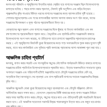
জনসংখ্যা পরিবর্তন ও প্রযুক্তিগত উন্নতির দ্বারা প্রেরিত হয়ে বাগানের সরঞ্জাম শিল্পে উল্লেখযোগ্য
রূপান্তর ঘটেছে। শহুরে বাগান করার প্রবণতা, টেকসই কৃষি অনুশীলন এবং বাড়ির উন্নয়ন
প্রকল্পগুলির বৃদ্ধি পাওয়ায় বিভিন্ন ধরনের বাগানের সরঞ্জামের জন্য ব্যাপক চাহিদা সৃষ্টি হয়েছে।
পেশাদার ল্যান্ডস্কেপার এবং শখের বাগানকারীরা আলাদা আলাদা বাজার অংশ গঠন করেন, যাদের
সরঞ্জামের বিশেষকরণ ও মূল্য গঠনের প্রয়োজনীয়তা ভিন্ন হয়।
ভোক্তাদের পছন্দ ক্রমশ এমন বাগানের সরঞ্জামের দিকে ঝুঁকছে যা উন্নত কার্যকারিতা এবং কম
রক্ষণাবেক্ষণের প্রয়োজনীয়তা প্রদান করে। বৈদ্যুতিক এবং ব্যাটারি-চালিত সরঞ্জামগুলি বাজারে
উল্লেখযোগ্য অংশ দখল করেছে, যা ঐতিহ্যগত হাতে চালানো যন্ত্রপাতির প্রাধান্যকে চ্যালেঞ্জ
করছে। এই প্রযুক্তিগত বিবর্তনটি খুচরা বিক্রেতাদের জন্য পণ্য অফারগুলিকে পৃথক করার সুযোগ সৃষ্টি
করছে, যাতে করে কার্যকারিতা এবং সুবিধার প্রতি বদলাচ্ছে গ্রাহকদের আশা-আকাঙ্ক্ষা পূরণ করা যায়।
আঞ্চলিক চাহিদা প্যাটার্ন
জলবায়ু, বাগান করার পদ্ধতি এবং সাংস্কৃতিক পছন্দের ভৌগোলিক পার্থক্যগুলি বিভিন্ন বাজারে বাগানের
সরঞ্জামের চাহিদা প্যাটার্নকে উল্লেখযোগ্যভাবে প্রভাবিত করে। উত্তর অঞ্চলগুলিতে সাধারণত তুষার
অপসারণ সরঞ্জাম এবং শক্তিশালী ছাঁটাই যন্ত্রপাতির মতো মৌসুমি সরঞ্জামের চাহিদা বেশি হয়,
অন্যদিকে উষ্ণ জলবায়ুতে সেচ ব্যবস্থা এবং তাপ-প্রতিরোধী বাগানের সহায়ক সরঞ্জামগুলির বিক্রয়
বৃদ্ধি পায়।
আঞ্চলিক পছন্দগুলি বোঝা খুচরা বিক্রেতাদের মজুত ব্যবস্থাপনা এবং মৌসুমি পরিকল্পনা কৌশল
অপ্টিমাইজ করতে সক্ষম করে। হোলসেল ক্রেতাদের নির্দিষ্ট বাজারের জন্য বাগান সরঞ্জাম নির্বাচন
করার সময় স্থানীয় বাগান করার মৌসুম, পছন্দের গাছের জাত এবং ঐতিহ্যবাহী কৃষি পদ্ধতিগুলি বিবেচনা
করতে হবে। এই আঞ্চলিক সচেতনতা সরাসরি বিক্রয় পারফরম্যান্স উন্নত করে এবং মজুত ধরে রাখার
খরচ কমিয়ে দেয়।