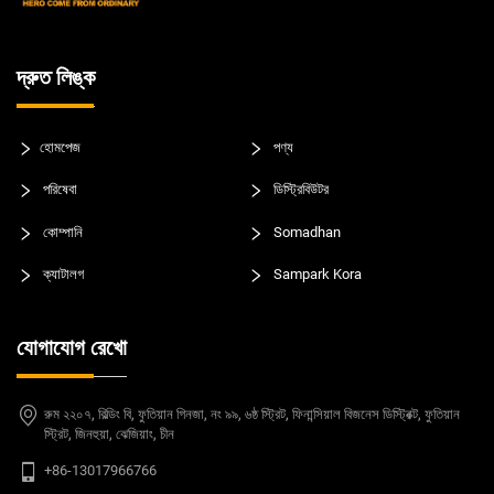
দ্রুত লিঙ্ক
হোমপেজ
পণ্য
পরিষেবা
ডিস্ট্রিবিউটর
কোম্পানি
Somadhan
ক্যাটালগ
Sampark Kora
যোগাযোগ রেখো
রুম ২২০৭, বিল্ডিং বি, ফুতিয়ান গিনজা, নং ৯৯, ৬ষ্ঠ স্ট্রিট, ফিনান্সিয়াল বিজনেস ডিস্ট্রিক্ট, ফুতিয়ান
স্ট্রিট, জিনহুয়া, ঝেজিয়াং, চীন
+86-13017966766