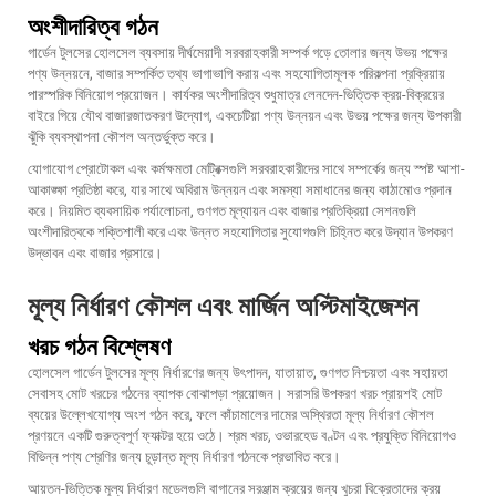
অংশীদারিত্ব গঠন
গার্ডেন টুলসের হোলসেল ব্যবসায় দীর্ঘমেয়াদী সরবরাহকারী সম্পর্ক গড়ে তোলার জন্য উভয় পক্ষের
পণ্য উন্নয়নে, বাজার সম্পর্কিত তথ্য ভাগাভাগি করায় এবং সহযোগিতামূলক পরিকল্পনা প্রক্রিয়ায়
পারস্পরিক বিনিয়োগ প্রয়োজন। কার্যকর অংশীদারিত্ব শুধুমাত্র লেনদেন-ভিত্তিক ক্রয়-বিক্রয়ের
বাইরে গিয়ে যৌথ বাজারজাতকরণ উদ্যোগ, একচেটিয়া পণ্য উন্নয়ন এবং উভয় পক্ষের জন্য উপকারী
ঝুঁকি ব্যবস্থাপনা কৌশল অন্তর্ভুক্ত করে।
যোগাযোগ প্রোটোকল এবং কর্মক্ষমতা মেট্রিক্সগুলি সরবরাহকারীদের সাথে সম্পর্কের জন্য স্পষ্ট আশা-
আকাঙ্ক্ষা প্রতিষ্ঠা করে, যার সাথে অবিরাম উন্নয়ন এবং সমস্যা সমাধানের জন্য কাঠামোও প্রদান
করে। নিয়মিত ব্যবসায়িক পর্যালোচনা, গুণগত মূল্যায়ন এবং বাজার প্রতিক্রিয়া সেশনগুলি
অংশীদারিত্বকে শক্তিশালী করে এবং উন্নত সহযোগিতার সুযোগগুলি চিহ্নিত করে
উদ্যান উপকরণ
উদ্ভাবন এবং বাজার প্রসারে।
মূল্য নির্ধারণ কৌশল এবং মার্জিন অপ্টিমাইজেশন
খরচ গঠন বিশ্লেষণ
হোলসেল গার্ডেন টুলসের মূল্য নির্ধারণের জন্য উৎপাদন, যাতায়াত, গুণগত নিশ্চয়তা এবং সহায়তা
সেবাসহ মোট খরচের গঠনের ব্যাপক বোঝাপড়া প্রয়োজন। সরাসরি উপকরণ খরচ প্রায়শই মোট
ব্যয়ের উল্লেখযোগ্য অংশ গঠন করে, ফলে কাঁচামালের দামের অস্থিরতা মূল্য নির্ধারণ কৌশল
প্রণয়নে একটি গুরুত্বপূর্ণ ফ্যাক্টর হয়ে ওঠে। শ্রম খরচ, ওভারহেড বণ্টন এবং প্রযুক্তি বিনিয়োগও
বিভিন্ন পণ্য শ্রেণির জন্য চূড়ান্ত মূল্য নির্ধারণ গঠনকে প্রভাবিত করে।
আয়তন-ভিত্তিক মূল্য নির্ধারণ মডেলগুলি বাগানের সরঞ্জাম ক্রয়ের জন্য খুচরা বিক্রেতাদের ক্রয়