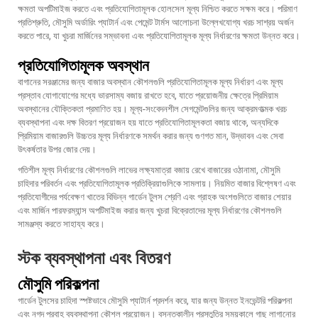
ক্ষমতা অপটিমাইজ করতে এবং প্রতিযোগিতামূলক হোলসেল মূল্য নিশ্চিত করতে সক্ষম করে। পরিমাণ
প্রতিশ্রুতি, মৌসুমি অর্ডারিং প্যাটার্ন এবং পেমেন্ট টার্মস আলোচনা উল্লেখযোগ্য খরচ সাশ্রয় অর্জন
করতে পারে, যা খুচরা মার্জিনের সম্ভাবনা এবং প্রতিযোগিতামূলক মূল্য নির্ধারণের ক্ষমতা উন্নত করে।
প্রতিযোগিতামূলক অবস্থান
বাগানের সরঞ্জামের জন্য বাজার অবস্থান কৌশলগুলি প্রতিযোগিতামূলক মূল্য নির্ধারণ এবং মূল্য
প্রস্তাব যোগাযোগের মধ্যে ভারসাম্য বজায় রাখতে হবে, যাতে প্রয়োজনীয় ক্ষেত্রে প্রিমিয়াম
অবস্থানের যৌক্তিকতা প্রমাণিত হয়। মূল্য-সংবেদনশীল সেগমেন্টগুলির জন্য আক্রমণাত্মক খরচ
ব্যবস্থাপনা এবং দক্ষ বিতরণ প্রয়োজন হয় যাতে প্রতিযোগিতামূলকতা বজায় থাকে, অন্যদিকে
প্রিমিয়াম বাজারগুলি উচ্চতর মূল্য নির্ধারণকে সমর্থন করার জন্য গুণগত মান, উদ্ভাবন এবং সেবা
উৎকর্ষতার উপর জোর দেয়।
গতিশীল মূল্য নির্ধারণের কৌশলগুলি লাভের লক্ষ্যমাত্রা বজায় রেখে বাজারের ওঠানামা, মৌসুমি
চাহিদার পরিবর্তন এবং প্রতিযোগিতামূলক প্রতিক্রিয়াগুলিকে সামলায়। নিয়মিত বাজার বিশ্লেষণ এবং
প্রতিযোগীদের পর্যবেক্ষণ খাতের বিভিন্ন গার্ডেন টুলস শ্রেণি এবং গ্রাহক অংশগুলিতে বাজার শেয়ার
এবং মার্জিন পারফরম্যান্স অপটিমাইজ করার জন্য খুচরা বিক্রেতাদের মূল্য নির্ধারণের কৌশলগুলি
সামঞ্জস্য করতে সাহায্য করে।
স্টক ব্যবস্থাপনা এবং বিতরণ
মৌসুমি পরিকল্পনা
গার্ডেন টুলসের চাহিদা স্পষ্টভাবে মৌসুমি প্যাটার্ন প্রদর্শন করে, যার জন্য উন্নত ইনভেন্টরি পরিকল্পনা
এবং নগদ প্রবাহ ব্যবস্থাপনা কৌশল প্রয়োজন। বসন্তকালীন প্রস্তুতির সময়কালে গাছ লাগানোর