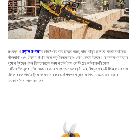
জগতব্যাপী
উদ্যান উপকরণ
বাজারটি ধীরে ধীরে বিস্তৃত হচ্ছে, কারণ বাড়ির মালিকরা বর্তমানে বাইরের
জীবনযাপন এবং টেকসই বাগান করার অনুশীলনকে আরও বেশি গুরুত্ব দিচ্ছেন। লাভজনক হোলসেল
সুযোগ খুঁজছেন এমন রিটেইলারদের জন্য গার্ডেন টুলস সোর্সিংয়ের জটিলতাগুলি বোঝা
প্রতিযোগিতামূলক সুবিধা অর্জনের জন্য অত্যন্ত গুরুত্বপূর্ণ। এই বিস্তৃত গাইডটি রিটেইল সফলতা
নিশ্চিত করতে গার্ডেন টুলস হোলসেল ক্রয়ের কৌশলগত পদ্ধতি, গুণগত মানদণ্ড এবং বাজার
অবস্থান নিয়ে আলোচনা করে।