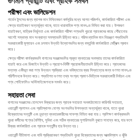
গুণমান গ্যারান্টি এবং গ্রাহক সমর্থন
পরীক্ষা এবং ভালিডেশন
গার্ডেন টুলসের জন্য ব্যাপক মান নিশ্চিতকরণ কর্মসূচির মধ্যে আগত পরিদর্শন, কার্যকারিতা পরীক্ষা এবং
ক্ষেত্র যাচাইকরণ অন্তর্ভুক্ত থাকে, যাতে ধারাবাহিক পণ্য মানদণ্ড নিশ্চিত করা যায়। উপকরণ
যাচাইকরণ, মাত্রিক নির্ভুলতা এবং কার্যকারিতা পরীক্ষা পণ্যগুলি খুচরো গ্রাহকদের কাছে পৌঁছানোর
আগেই সম্ভাব্য মান সংক্রান্ত সমস্যাগুলি চিহ্নিত করে। পরিসংখ্যানিক মান নিয়ন্ত্রণ পদ্ধতিগুলি
সরবরাহকারী মূল্যায়ন এবং চলমান উন্নতি উদ্যোগগুলির জন্য বস্তুনিষ্ঠ কার্যকারিতা মেট্রিক্স প্রদান
করে।
ক্ষেত্র পরীক্ষা কার্যক্রমগুলি বাগানের সরঞ্জামগুলির প্রকৃত ব্যবহারের অবস্থায় তাদের কার্যকারিতা
যাচাই করে এবং ডিজাইন উন্নতি ও প্রয়োগ-নির্দিষ্ট প্রয়োজনীয়তাগুলি চিহ্নিত করে। গ্রাহকদের
মন্তব্য একীভূত করা পণ্য উন্নয়ন প্রক্রিয়া এবং ভবিষ্যতের ক্রয় সিদ্ধান্তের জন্য গুণগত মানদণ্ড
পরিশীলনকে উন্নত করে। পদ্ধতিগত গুণগত তথ্য সংগ্রহ প্রমাণ-ভিত্তিক সরবরাহকারী নির্বাচন এবং
পণ্য পোর্টফোলিও অপ্টিমাইজেশনকে সমর্থন করে।
সহায়তা সেবা
বাগানের সরঞ্জামের হোলসেল বিক্রয়ের জন্য গ্রাহক সহায়তা অবকাঠামোতে কারিগরি সহায়তা,
ওয়ারেন্টি প্রশাসন এবং প্রতিস্থাপন যোগ্য অংশগুলির উপলব্ধতা অন্তর্ভুক্ত থাকে, যাতে খুচরা
বিক্রেতাদের সন্তুষ্টি এবং চূড়ান্ত ব্যবহারকারীদের সাফল্য নিশ্চিত করা যায়। প্রশিক্ষণ কার্যক্রমগুলি
খুচরা কর্মীদের পণ্যের বৈশিষ্ট্য, সুবিধা এবং সঠিক ব্যবহারের সুপারিশগুলি বুঝতে সাহায্য করে, যার ফলে
বিক্রয় কার্যকারিতা এবং গ্রাহক সন্তুষ্টির হার উন্নত হয়।
ওয়ারেন্টি নীতিমালা এবং দাবি প্রক্রিয়াকরণ পদ্ধতিগুলি খুচরা বিক্রেতাদের জন্য আত্মবিশ্বাস ও ঝুঁকি