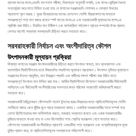
ব্যাপক মানের মানদণ্ডগুলি ফাংশনাল পরীক্ষা, নিরাপত্তা অনুযায়ী সম্মতি, এবং মানব-কেন্দ্রিক বৈধতা
অন্তর্ভুক্ত করে যাতে নিশ্চিত হওয়া যায় যে বাগানের সরঞ্জামগুলি পেশাদার ও ভোক্তা উভয়ের
প্রত্যাশা পূরণ করছে। খুচরা বিক্রেতাদের তাদের হোলসেল সোর্সিং ক্রিয়াকলাপের মাধ্যমে
সামঞ্জস্যপূর্ণ পণ্য মান বজায় রাখতে স্পষ্ট মানের মানদণ্ড এবং সরবরাহকারী মূল্যায়নের মাপদণ্ড
প্রতিষ্ঠা করা উচিত। নিয়মিত মান নিরীক্ষণ এবং কার্যকারিতা পর্যবেক্ষণ গ্রাহক সম্পর্কের উপর প্রভাব
ফেলার আগেই সম্ভাব্য সমস্যাগুলি চিহ্নিত করতে সহায়তা করে।
সরবরাহকারী নির্বাচন এবং অংশীদারিত্ব কৌশল
উৎপাদনকারী মূল্যায়ন প্রক্রিয়া
বিশ্বস্ত বাগানের সরঞ্জাম উৎপাদনকারীদের চিহ্নিত করতে উৎপাদন ক্ষমতা, মান ব্যবস্থাপনা এবং
ব্যবসায়িক স্থিতিশীলতার মতো বিষয়গুলির পদ্ধতিগত মূল্যায়ন প্রয়োজন। উৎপাদন সুবিধার মূল্যায়নে
সরঞ্জামের উন্নত প্রযুক্তি, মান নিয়ন্ত্রণ পদ্ধতি এবং কর্মীদের দক্ষতা পরীক্ষা করা উচিত যাতে
সামঞ্জস্যপূর্ণ উৎপাদন মান নিশ্চিত করা যায়। আর্থিক স্থিতিশীলতা বিশ্লেষণ সরবরাহকারীর দীর্ঘমেয়াদী
অস্তিত্ব এবং দীর্ঘমেয়াদী অংশীদারিত্বের সফলতার জন্য পরিষেবা অব্যাহতি ভবিষ্যদ্বাণী করতে
সহায়তা করে।
সরবরাহকারী বৈচিত্র্যকরণ কৌশলগুলি গার্ডেন টুলসের ক্রয়-বিক্রয়ের জন্য প্রতিযোগিতামূলক সোর্সিং
নমনীয়তা বজায় রেখে ঝুঁকির মুখে পড়ার সম্ভাবনা কমায়। একাধিক সরবরাহকারীর সাথে সম্পর্ক গড়ে
তোলা রিটেইলারদের দাম অপ্টিমাইজ করতে, সরবরাহ অব্যাহত রাখতে এবং একক সরবরাহকারীর
চুক্তির মাধ্যমে পাওয়া যায় না এমন বিশেষায়িত পণ্য শ্রেণির অ্যাক্সেস পেতে সাহায্য করে।
কৌশলগত সরবরাহকারী অংশীদারিত্ব প্রায়শই একচেটিয়া পণ্য অ্যাক্সেস এবং অগ্রাধিকারমূলক মূল্য
চুক্তি প্রদান করে, যা প্রতিযোগিতামূলক অবস্থানকে শক্তিশালী করে।