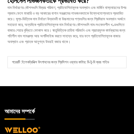
হোলসেল লাভজনকতাকে প্রভাবিত করে?
দাম নির্ধারণের কৌশলগুলি বিক্রয় পরিমাণ, প্রতিযোগিতামূলক অবস্থান এবং মার্জিন বাস্তবায়নের উপর
প্রভাব ফেলে মাঝারি ও বড় আকারের বাগান সরঞ্জামের লাভজনকতাকে উল্লেখযোগ্যভাবে প্রভাবিত
করে। মূল্য-ভিত্তিক দাম নির্ধারণ উদ্ভাবনী বা উচ্চমানের পণ্যগুলির জন্য প্রিমিয়াম অবস্থান অর্জনে
সহায়তা করে, অন্যদিকে প্রতিযোগিতামূলক দাম নির্ধারণের কৌশলগুলি দাম-সংবেদনশীল খণ্ডগুলিতে
বাজার শেয়ার বৃদ্ধিতে ফোকাস করে। ঋতুভিত্তিক চাহিদা পরিবর্তন এবং প্রচারমূলক কার্যক্রমের জন্য
গতিশীল দাম সামঞ্জস্য আয় অপটিমাইজ করতে সাহায্য করে, যার ফলে প্রতিযোগিতামূলক বাজার
অবস্থান এবং গ্রাহক আনুগত্য উভয়ই বজায় থাকে।
পরেরটি :
ইলেকট্রনিক্স উৎপাদনের জন্য প্রিসিশন ওয়্যার কাটার: বি-টু-বি ক্রয় গাইড
আমাদের সম্পর্কে