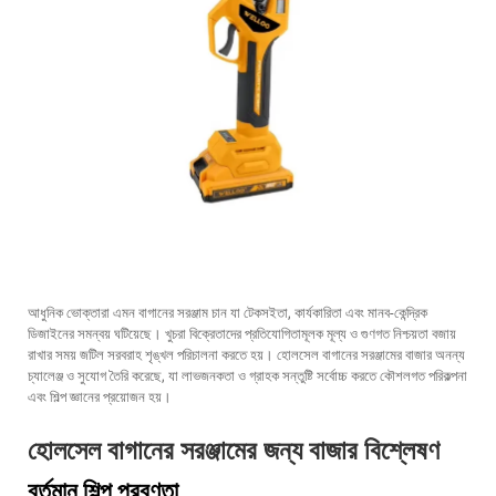
আধুনিক ভোক্তারা এমন বাগানের সরঞ্জাম চান যা টেকসইতা, কার্যকারিতা এবং মানব-কেন্দ্রিক
ডিজাইনের সমন্বয় ঘটিয়েছে। খুচরা বিক্রেতাদের প্রতিযোগিতামূলক মূল্য ও গুণগত নিশ্চয়তা বজায়
রাখার সময় জটিল সরবরাহ শৃঙ্খল পরিচালনা করতে হয়। হোলসেল বাগানের সরঞ্জামের বাজার অনন্য
চ্যালেঞ্জ ও সুযোগ তৈরি করেছে, যা লাভজনকতা ও গ্রাহক সন্তুষ্টি সর্বোচ্চ করতে কৌশলগত পরিকল্পনা
এবং শিল্প জ্ঞানের প্রয়োজন হয়।
হোলসেল বাগানের সরঞ্জামের জন্য বাজার বিশ্লেষণ
বর্তমান শিল্প প্রবণতা