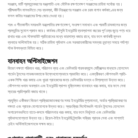
সরঞ্জাম, মাটি প্রস্তুতকরণের যন্ত্রপাতি এবং মৌলিক রক্ষণাবেক্ষণ সরঞ্জামের চাহিদা সর্বোচ্চ হয়।
গ্রীষ্মকালীন মাসগুলিতে সেচ ব্যবস্থা, কীট নিয়ন্ত্রণের সরঞ্জাম এবং চরম বাগান কর্মকাণ্ডের জন্য
ফসল কাটার সরঞ্জামের উপর জোর দেওয়া হয়।
শরৎ ও শীতকালীন সময়গুলি যন্ত্রপাতির রক্ষণাবেক্ষণ, সংরক্ষণ সমাধান এবং পরবর্তী চাষকালের জন্য
প্রস্তুতির সুযোগ প্রদান করে। কার্যকর মৌসুমি ইনভেন্টরি ব্যবস্থাপনা বছরের পূর্ণ চক্র জুড়ে পণ্য ধরে
রাখার খরচ এবং স্টকআউট প্রতিরোধের মধ্যে ভারসাম্য বজায় রাখে, যার ফলে কার্যকরী মূলধন
ব্যবহার অপ্টিমাইজ হয়। সঠিক চাহিদা পূর্বাভাস এবং সরবরাহকারীদের সমন্বয় চূড়ান্ত সময়ে পর্যাপ্ত
স্টক উপলব্ধতা নিশ্চিত করে।
যানবাহন অপ্টিমাইজেশন
বিতরণ দক্ষতা পরিবহন খরচ, পরিচালন ব্যয় এবং ডেলিভারি পারফরম্যান্স মেট্রিক্সের মাধ্যমে হোলসেল
গার্ডেন টুলসের লাভজনকতাকে উল্লেখযোগ্যভাবে প্রভাবিত করে। একত্রীকরণ কৌশলগুলি প্রতি-
একক শিপিং খরচ কমায় এবং খুচরা গ্রাহকদের জন্য ডেলিভারির ঘনত্ব ও বিশ্বস্ততা উন্নত করে।
কৌশলগত গুদাম অবস্থান এবং ইনভেন্টরি স্থাপন যুক্তিসঙ্গত যানবাহন খরচ কমায়, যার ফলে সেবা
স্তরের প্রতিশ্রুতি বজায় থাকে।
প্রযুক্তি একীকরণ বিতরণ প্রক্রিয়াজাতকরণের সময় ইনভেন্টরির দৃশ্যমানতা, অর্ডার প্রক্রিয়াকরণের
দক্ষতা এবং গ্রাহক যোগাযোগকে উন্নত করে। স্বয়ংক্রিয় সিস্টেমগুলি গার্ডেন টুলসের হোলসেল
অপারেশনগুলিতে হাতে-কলমে পরিচালনার খরচ কমায়, যার ফলে নির্ভুলতা এবং ডেলিভারির
পূর্বাভাসযোগ্যতা উন্নত হয়। রিয়েল-টাইম ইনভেন্টরি ট্র্যাকিং সক্রিয় গ্রাহক সেবা এবং সাপ্লাই
চেইন অপ্টিমাইজেশনকে সক্ষম করে।