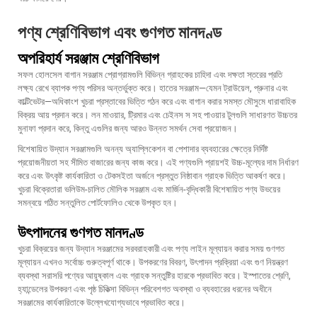
পণ্য শ্রেণিবিভাগ এবং গুণগত মানদণ্ড
অপরিহার্য সরঞ্জাম শ্রেণিবিভাগ
সফল হোলসেল বাগান সরঞ্জাম প্রোগ্রামগুলি বিভিন্ন গ্রাহকের চাহিদা এবং দক্ষতা স্তরের প্রতি
লক্ষ্য রেখে ব্যাপক পণ্য পরিসর অন্তর্ভুক্ত করে। হাতের সরঞ্জাম—যেমন ট্রাউয়েল, প্রুনার এবং
কাল্টিভেটর—অধিকাংশ খুচরা প্রস্তাবের ভিত্তি গঠন করে এবং বাগান করার সমস্ত মৌসুমে ধারাবাহিক
বিক্রয় আয় প্রদান করে। লন মাওয়ার, ট্রিমার এবং চেইনস স সহ পাওয়ার টুলগুলি সাধারণত উচ্চতর
মুনাফা প্রদান করে, কিন্তু এগুলির জন্য আরও উন্নত সমর্থন সেবা প্রয়োজন।
বিশেষায়িত উদ্যান সরঞ্জামগুলি অনন্য অ্যাপ্লিকেশন বা পেশাদার ব্যবহারের ক্ষেত্রে নির্দিষ্ট
প্রয়োজনীয়তা সহ সীমিত বাজারের জন্য কাজ করে। এই পণ্যগুলি প্রায়শই উচ্চ-মূল্যের দাম নির্ধারণ
করে এবং উৎকৃষ্ট কার্যকারিতা ও টেকসইতা অর্জনে প্রস্তুত নিষ্ঠাবান গ্রাহক ভিত্তি আকর্ষণ করে।
খুচরা বিক্রেতারা ভলিউম-চালিত মৌলিক সরঞ্জাম এবং মার্জিন-বৃদ্ধিকারী বিশেষায়িত পণ্য উভয়ের
সমন্বয়ে গঠিত সন্তুলিত পোর্টফোলিও থেকে উপকৃত হন।
উৎপাদনের গুণগত মানদণ্ড
খুচরা বিক্রয়ের জন্য উদ্যান সরঞ্জামের সরবরাহকারী এবং পণ্য লাইন মূল্যায়ন করার সময় গুণগত
মূল্যায়ন এখনও সর্বোচ্চ গুরুত্বপূর্ণ থাকে। উপকরণের বিবরণ, উৎপাদন প্রক্রিয়া এবং গুণ নিয়ন্ত্রণ
ব্যবস্থা সরাসরি পণ্যের আয়ুষ্কাল এবং গ্রাহক সন্তুষ্টির হারকে প্রভাবিত করে। ইস্পাতের শ্রেণি,
হ্যান্ডেলের উপকরণ এবং পৃষ্ঠ চিকিত্সা বিভিন্ন পরিবেশগত অবস্থা ও ব্যবহারের ধরনের অধীনে
সরঞ্জামের কার্যকারিতাকে উল্লেখযোগ্যভাবে প্রভাবিত করে।