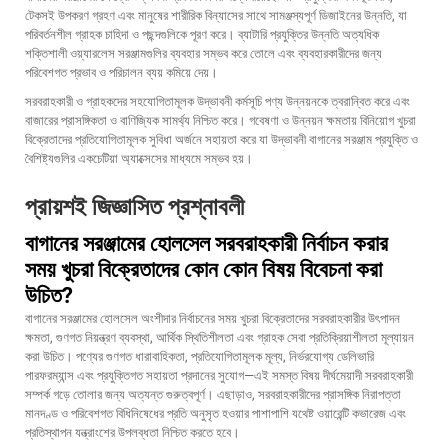
টেকসই উপকরণ গ্রহণ এবং মানুষের শারীরিক বিন্যাসের সাথে সামঞ্জস্যপূর্ণ ডিজাইনের উন্নতি, যা
পরিবর্তনশীল গ্রাহক চাহিদা ও পছন্দগুলিকে পূরণ করে। ব্যাটারি প্রযুক্তির উন্নতি অত্যধিক
শক্তিশালী ওয়্যারলেস সরঞ্জামগুলির ব্যবহার সম্ভব করে তোলে এবং ব্যবহারকারীদের জন্য
পরিবেশগত প্রভাব ও পরিচালন ব্যয় কমিয়ে দেয়।
সরবরাহকারী ও গ্রাহকদের সহযোগিতামূলক উদ্ভাবনী কর্মসূচি পণ্য উন্নয়নকে ত্বরান্বিত করে এবং
বাজারের প্রাসঙ্গিকতা ও বাণিজ্যিক সামর্থ্য নিশ্চিত করে। গবেষণা ও উন্নয়ন ক্ষমতায় বিনিয়োগ খুচরা
বিক্রেতাদের প্রতিযোগিতামূলক সুবিধা অর্জনে সহায়তা করে যা উদ্ভাবনী বাগানের সরঞ্জাম প্রযুক্তি ও
বৈশিষ্ট্যগুলির একচেটিয়া অ্যাক্সেসের মাধ্যমে সম্ভব হয়।
প্রায়শই জিজ্ঞাসিত প্রশ্নাবলী
বাগানের সরঞ্জামের হোলসেল সরবরাহকারী নির্বাচন করার
সময় খুচরা বিক্রেতাদের কোন কোন বিষয় বিবেচনা করা
উচিত?
বাগানের সরঞ্জামের হোলসেল অংশীদার নির্বাচনের সময় খুচরা বিক্রেতাদের সরবরাহকারীর উৎপাদন
ক্ষমতা, গুণগত নিয়ন্ত্রণ ব্যবস্থা, আর্থিক স্থিতিশীলতা এবং গ্রাহক সেবা প্রতিক্রিয়াশীলতা মূল্যায়ন
করা উচিত। পণ্যের গুণগত ধারাবাহিকতা, প্রতিযোগিতামূলক মূল্য, নির্ভরযোগ্য ডেলিভারি
পারফরম্যান্স এবং প্রযুক্তিগত সহায়তা প্রদানের সুযোগ—এই সমস্ত বিষয় দীর্ঘমেয়াদী সরবরাহকারী
সম্পর্ক গড়ে তোলার জন্য অত্যন্ত গুরুত্বপূর্ণ। এছাড়াও, সরবরাহকারীদের প্রাসঙ্গিক নিরাপত্তা
মানদণ্ড ও পরিবেশগত বিধিনিষেধের প্রতি অনুসৃত হওয়ার পাশাপাশি যথেষ্ট ওয়ারেন্টি কভারেজ এবং
প্রতিস্থাপন যন্ত্রাংশের উপলব্ধতা নিশ্চিত করতে হবে।