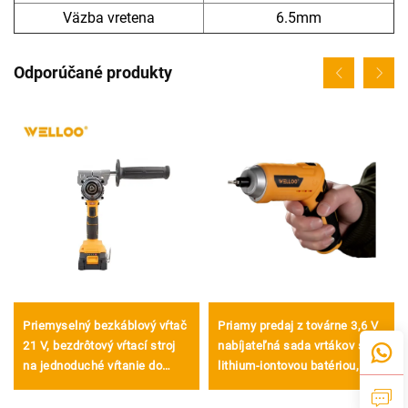
Väzba vretena
6.5mm
Odporúčané produkty
Priemyselný bezkáblový vŕtač
Priamy predaj z továrne 3,6 V
21 V, bezdrôtový vŕtací stroj
nabíjateľná sada vrtákov s
na jednoduché vŕtanie do
lithium-iontovou batériou,
dreva, plastov a kovov
prenosná bezdrôtová sada s
lithium-iontovou batériou