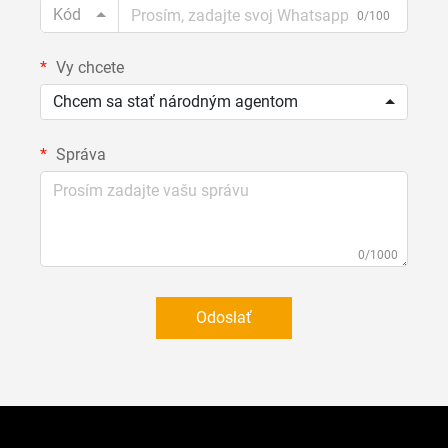
Kód
0/100
Vy chcete
Chcem sa stať národným agentom
Správa
0/1000
Odoslať