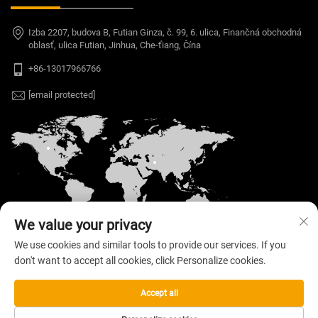
Izba 2207, budova B, Futian Ginza, č. 99, 6. ulica, Finančná obchodná
oblasť, ulica Futian, Jinhua, Che-ťiang, Čína
+86-13017966766
[email protected]
We value your privacy
We use cookies and similar tools to provide our services. If you
don't want to accept all cookies, click Personalize cookies.
Autorské práva © 2026 Welloo Electronic
Technology Co., Ltd. Vyhradené všetky práva. —
Zásady ochrany súkromia
Accept all