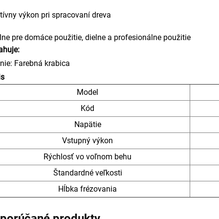
tívny výkon pri spracovaní dreva
lne pre domáce použitie, dielne a profesionálne použitie
ahuje:
nie: Farebná krabica
is
Model
Kód
Napätie
Vstupný výkon
Rýchlosť vo voľnom behu
Štandardné veľkosti
Hĺbka frézovania
porúčané produkty