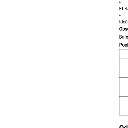
Efek
Ideá
Obs
Bale
Pop
Od