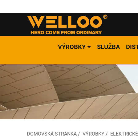
VÝROBKY
SLUŽBA
DIS
DOMOVSKÁ STRÁNKA
/
VÝROBKY
/
ELEKTRICKÉ