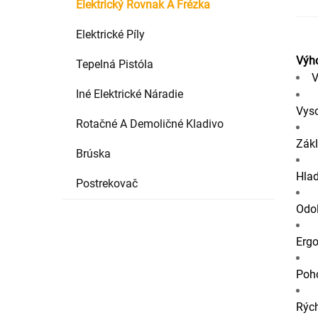
Elektrický Rovnak A Frézka
Elektrické Píly
Výh
Tepelná Pistóla
V
Iné Elektrické Náradie
Vys
Rotačné A Demoličné Kladivo
Zákl
Brúska
Hlad
Postrekovač
Odol
Erg
Poho
Rých