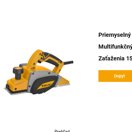
Priemyselný 
Multifunkčn
Zaťaženia 1
Dopyt
Prehľad