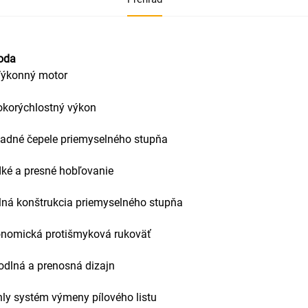
oda
ýkonný motor
okorýchlostný výkon
adné čepele priemyselného stupňa
ké a presné hobľovanie
ná konštrukcia priemyselného stupňa
onomická protišmyková rukoväť
dlná a prenosná dizajn
ly systém výmeny pílového listu