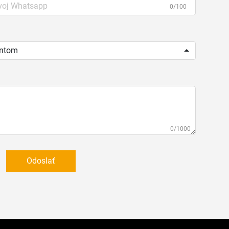
0/100
entom
0/1000
Odoslať