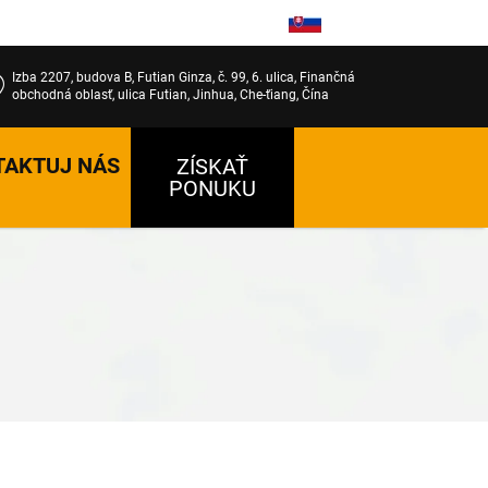
SK
Izba 2207, budova B, Futian Ginza, č. 99, 6. ulica, Finančná
obchodná oblasť, ulica Futian, Jinhua, Che-ťiang, Čína
TAKTUJ NÁS
ZÍSKAŤ
PONUKU