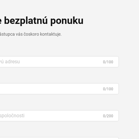
e bezplatnú ponuku
ástupca vás čoskoro kontaktuje.
0/100
0/100
0/200