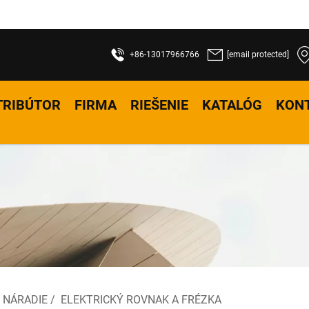
+86-13017966766
[email protected]
TRIBÚTOR
FIRMA
RIEŠENIE
KATALÓG
KON
 NÁRADIE
/
ELEKTRICKÝ ROVNAK A FRÉZKA