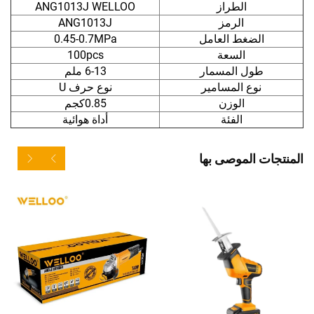
الطراز
ANG1013J WELLOO
الرمز
ANG1013J
الضغط العامل
0.45-0.7MPa
السعة
100pcs
طول المسمار
6-13 ملم
نوع المسامير
نوع حرف U
الوزن
0.85كجم
الفئة
أداة هوائية
المنتجات الموصى بها