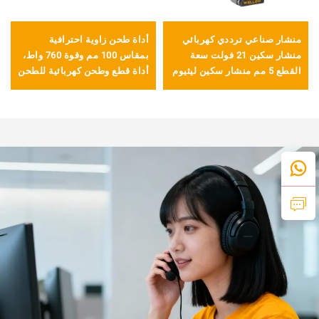
منشار صناعي ترددي كهربائي
أداة طحن زاوية احترافية
منشار سكين 21 فولت سعة
بمقاس 100 مم وقوة 760 واط،
القطع 5 مم منشار سكين ليثيوم
أداة قطع وطحن كهربائية للطحن
قابل لإعادة الشحن
والتلميع العام