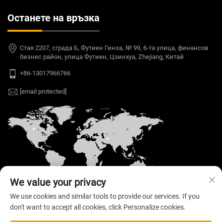
Останете на връзка
Стая 2207, сграда Б, Футиен Гинза, № 99, 6-та улица, финансов
бизнес район, улица Футиен, Цзинхуа, Zhejiang, Китай
+86-13017966766
[email protected]
We value your privacy
We use cookies and similar tools to provide our services. If you
don't want to accept all cookies, click Personalize cookies.
Автоматен © 2026 Welloo Electronic Technology
Co., Ltd. Всички права запазени. —
Политика за