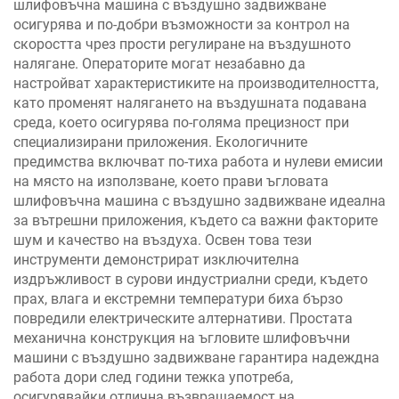
шлифовъчна машина с въздушно задвижване
осигурява и по-добри възможности за контрол на
скоростта чрез прости регулиране на въздушното
налягане. Операторите могат незабавно да
настройват характеристиките на производителността,
като променят налягането на въздушната подавана
среда, което осигурява по-голяма прецизност при
специализирани приложения. Екологичните
предимства включват по-тиха работа и нулеви емисии
на място на използване, което прави ъгловата
шлифовъчна машина с въздушно задвижване идеална
за вътрешни приложения, където са важни факторите
шум и качество на въздуха. Освен това тези
инструменти демонстрират изключителна
издръжливост в сурови индустриални среди, където
прах, влага и екстремни температури биха бързо
повредили електрическите алтернативи. Простата
механична конструкция на ъгловите шлифовъчни
машини с въздушно задвижване гарантира надеждна
работа дори след години тежка употреба,
осигурявайки отлична възвращаемост на