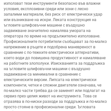
използват тези инструменти безопасно във влажни
условия, експлозивни среди или зони с лесно
запалими материали, без риск от електрически удар
или възникване на искри. Леката конструкция на
ъгловите шлифовъчни машини с въздушно
задвижване значително намалява умората на
оператора по време на продължително използване.
Професионалните потребители съобщават за по-малко
напрежение в ръцете и подобрена маневреност в
сравнение с по-тежките електрически алтернативи,
което води до повишена продуктивност и намаляване
на работните злополуки. Изискванията за поддръжка
на ъгловите шлифовъчни машини с въздушно
задвижване са минимални в сравнение с
електрическите версии. Липсата на електрически
компоненти, четки и сложни двигатели означава, че
по-малко части трябва да се заменят или подлагат на
сервиз през целия живот на инструмента. Това се
отразява в по-ниски разходи за поддръжка и по-малко
просто стояне в професионални среди. Ъгловата