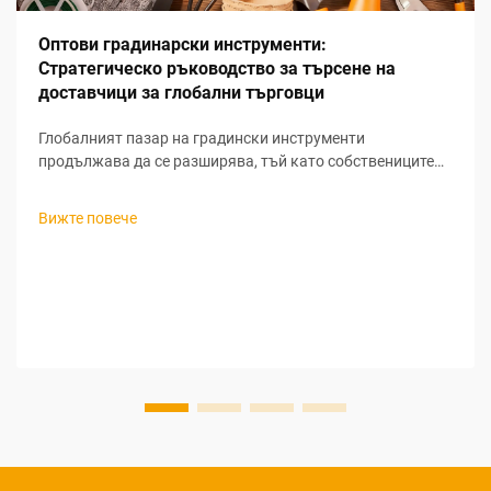
Оптови градинарски инструменти:
Стратегическо ръководство за търсене на
доставчици за глобални търговци
Глобалният пазар на градински инструменти
продължава да се разширява, тъй като собствениците
на жилища все повече насочват вниманието си към
живота на открито и устойчивите практики в
Вижте повече
градинарството. За търговците, които търсят печеливши
възможности за закупуване на градински инструменти
на едро, разбирането на нюансите при търсене на
доставчици за градински инструменти...