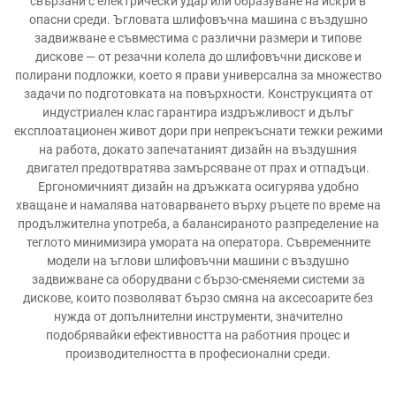
свързани с електрически удар или образуване на искри в
опасни среди. Ъгловата шлифовъчна машина с въздушно
задвижване е съвместима с различни размери и типове
дискове — от резачни колела до шлифовъчни дискове и
полирани подложки, което я прави универсална за множество
задачи по подготовката на повърхности. Конструкцията от
индустриален клас гарантира издръжливост и дълъг
експлоатационен живот дори при непрекъснати тежки режими
на работа, докато запечатаният дизайн на въздушния
двигател предотвратява замърсяване от прах и отпадъци.
Ергономичният дизайн на дръжката осигурява удобно
хващане и намалява натоварването върху ръцете по време на
продължителна употреба, а балансираното разпределение на
теглото минимизира умората на оператора. Съвременните
модели на ъглови шлифовъчни машини с въздушно
задвижване са оборудвани с бързо-сменяеми системи за
дискове, които позволяват бързо смяна на аксесоарите без
нужда от допълнителни инструменти, значително
подобрявайки ефективността на работния процес и
производителността в професионални среди.