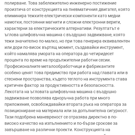
полирване. Това забележително инженерно постижение
произтича от конструкцията на пневматичния двигател, която
елиминира тежките електрически компоненти като медни
намотки, постоянни магнити и сложни електронни вериги,
характерни за електрическите алтернативи. Резултатът е
ъглова шлифовъчна машина с въздушно задвижване, която
тежи значително по-малко, но при това генерира еквивалентен
или дори по-висок въртящ момент, създавайки инструмент,
който намалява умората на оператора до четиридесет
процента по време на продължителни работни сесии.
Професионалните металообработчици и фабрикантите
особено ценят това предимство при работа над главата или в
стеснени пространства, където теглото на инструмента става
критичен фактор за продуктивността и безопасността.
Лекотата на ъгловата шлифовъчна машина с въздушно
задвижване позволява едноръчна работа при много
приложения, освобождавайки втората ръка на оператора за
позициониране на материала или за допълнителна сигурност.
Тази подобрена маневреност се отразява директно в по-
високо качество на изпълнението и по-бързи срокове за
завършване на различни проекти. Конструкцията на