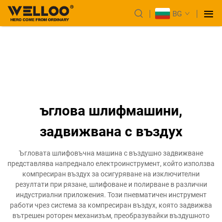
BG
ъглова шлифмашини,
задвижвана с въздух
Ъгловата шлифовъчна машина с въздушно задвижване
представлява напреднало електроинструмент, който използва
компресиран въздух за осигуряване на изключителни
резултати при рязане, шлифоване и полирване в различни
индустриални приложения. Този пневматичен инструмент
работи чрез система за компресиран въздух, която задвижва
вътрешен роторен механизъм, преобразувайки въздушното