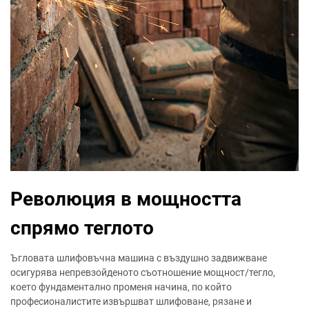
Революция в мощността
спрямо теглото
Ъгловата шлифовъчна машина с въздушно задвижване
осигурява непревзойденото съотношение мощност/тегло,
което фундаментално променя начина, по който
професионалистите извършват шлифоване, рязане и