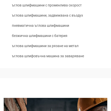
ъглов шлифмашини с променлива скорост
ъглова шлифмашини, задвижвана с въздух
пневматична ъглова шлифмашини
безжична шлифмашини с батерия
ъглова шлифмашини за рязане на метал
ъглова шлифовъчна машина за заваряване