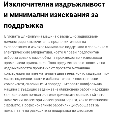
Изключителна издръжливост
и минимални изисквания за
поддръжка
Ъгловата шлифовъчна машина с въздушно задвижване
демонстрира изключителна продължителност на
експлоатация и изисква минимално поддръжка в сравнение с
електрическите алтернативи, което я прави предпочитан
избор за среди с висок обем на производство и изискващи
промишлени приложения. Това предимство по отношение на
издръжливостта произтича от простата механична
конструкция на пневматичните двигатели, които съдържат по-
малко подвижни части и избягват сложни електрически
компоненти, склонни към повреда. Ъгловата шлифовъчна
машина с въздушно задвижване обикновено работи надеждно
хиляди часове по-дълго от електрическите модели, тъй като
няма четки, колектори и електронни вериги, които се износват
с времето. Професионалните работилници съобщават за
намаляване на разходите за поддръжка до шестдесет