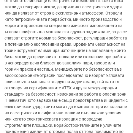
от пълното липсващи електрически компоненти, които биха
могли да генерират искри, да причинят електрически удари
или да излязат от строя в експлозивни атмосфери. Отрасли
като петрохимичната преработка, минното производство и
морските приложения специално изискват използването на
ъглова шлифовъчна машина с въздушно задвижване, за да се
спазват строгите норми за безопасност, регулиращи работата
в потенциално експлозивни среди. Вродената безопасност на
този инструмент елиминира източниците на запалване, които
биха могли да предизвикат пожари или експлозии при работа
в непосредствена близост до запалими пари, газове или
горими прахови частици. Мениджърите по безопасност във
високорисковите отрасли последователно избират ъгловата
шлифовъчна машина с въздушно задвижване, тъй като тя
отговаря на сертификациите ATEX и други международни
стандарти за безопасност, изисквани за работа в опасни зони.
Пневматичното задвижване също предотвратява инциденти с
електрически удар, които могат да възникнат при използване
на електрически шлифовъчни машини във влажни условия
или когато електрическата изолация е повредена.
Строителните площадки, корабостроителниците и уличните
приложения извличат огромна полза от това предимство по