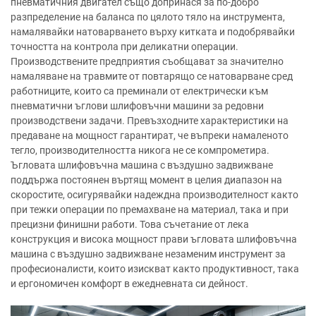
пневматичния двигател също допринася за по-добро
разпределение на баланса по цялото тяло на инструмента,
намалявайки натоварването върху китката и подобрявайки
точността на контрола при деликатни операции.
Производствените предприятия съобщават за значително
намаляване на травмите от повтарящо се натоварване сред
работниците, които са преминали от електрически към
пневматични ъглови шлифовъчни машини за редовни
производствени задачи. Превъзходните характеристики на
предаване на мощност гарантират, че въпреки намаленото
тегло, производителността никога не се компрометира.
Ъгловата шлифовъчна машина с въздушно задвижване
поддържа постоянен въртящ момент в целия диапазон на
скоростите, осигурявайки надеждна производителност както
при тежки операции по премахване на материал, така и при
прецизни финишни работи. Това съчетание от лека
конструкция и висока мощност прави ъгловата шлифовъчна
машина с въздушно задвижване незаменим инструмент за
професионалисти, които изискват както продуктивност, така
и ергономичен комфорт в ежедневната си дейност.