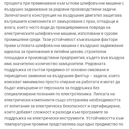
процента при преминаване към ъглови шлифовъчни машини с
въздушно задвижване за редовни производствени задачи.
Запечатаната конструкция на въздушния двигател защитава
вътрешните компоненти от замърсяване с прах, отпадъци и
влага, което често води до преждевременна повреда на
електрическите шлифовъчни машини, използвани в сурови
промишлени среди. Тази устойчивост към външни фактори
прави ъгловата шлифовъчна машина с въздушно задвижване
идеална за приложения в литейни цехове, строителни
площадки и производствени предприятия, където във въздуха
има значително количество замърсители. Редовната
поддръжка се състои предимно от основно смазване и
периодично заменяне на въздушния филтър – задачи, които
изискват минимално просто спиране на работата и могат да
бъдат извършени от персонала за поддръжка без
специализирани познания по електротехника. Липсата на
електрически компоненти също отстранява необходимостта
от изпитания за електрическа безопасност и сертифициране,
които добавят сложност и разходи към програмите за
поддръжка на електрически инструменти. Устойчивостта към
температурни промени представлява още едно предимство по