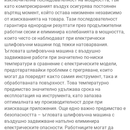
като компресираният въздух осигурява постоянен
въртящ момент, който остава неизменен независимо
от изискванията на товара. Тази последователност
гарантира еднородни резултати през продължителни
работни сесии и елиминира колебанията в мощността,
които често се наблюдават при електрически
шлифовъчни машини под тежки натоварвания.
Ъгловата шлифовъчна машина с въздушно
задвижване работи при значително по-ниски
температури в сравнение с електрическите модели,
предотвратявайки проблеми с прегряване, които
могат да повредят както самия инструмент, така и
обработваната повърхност. Това температурно
предимство значително удължава срока на
експлоатация на инструмента, като запазва
оптималната му производителност дори при
изискващи приложения. Още едно важно предимство е
безопасността – ъгловата шлифовъчна машина с
въздушно задвижване напълно елиминира
електрическите опасности. Работниците могат да