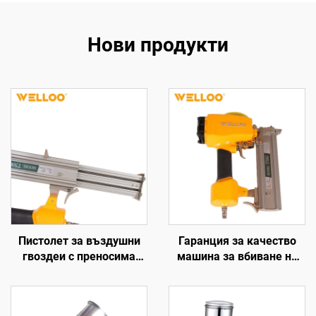
Нови продукти
Пистолет за въздушни
Гаранция за качество
гвоздеи с преносима
машина за вбиване на
енергия на едро с висока
гвоздеи пневматични
мощност ръчен пистолет
инструменти машина за
за гвоздеи
вбиване на дървени