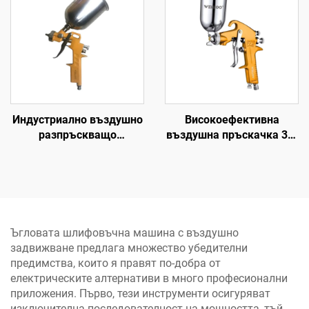
гвоздеи
Индустриално въздушно
Високоефективна
разпръскващо
въздушна пръскачка 3-5
пистолетче 600 cc от
Bar 1,5 мм сопло за
алуминиев сплав,
автомобилни и дървени
подаване по гравитация
покрития
при високо налягане,
пистолет за боя
Ъгловата шлифовъчна машина с въздушно
задвижване предлага множество убедителни
предимства, които я правят по-добра от
електрическите алтернативи в много професионални
приложения. Първо, тези инструменти осигуряват
изключителна последователност на мощността, тъй