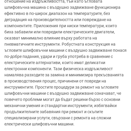
отношение на издръжливостта, тъй като ъгловата
шлифовъчна машина с въздушно задвижване функционира
ефективно в по-широк диапазон на температурите, без
деградация на производителността или повреждане на
компонентите. Приложения при ниски температури, които
биха забавили или повредили електрическите двигатели,
оказват минимално влияние върху работата на
пневматичните инструменти. Робустната конструкция на
ъгловите шлифовъчни машини с въздушно задвижване понася
по-добре падания, удари и груба употреба в сравнение с
електрическите алтернативи, които имат деликатни
електронни компоненти. Тази физическа издръжливост
намалява разходите за замяна и минимизира прекъсванията
в производствения процес, причинени от повреди на
инструментите. Простите процедури за ремонт на ъгловите
шлифовъчни машини с въздушно задвижване означават, че
повечето проблеми могат да бъдат решени бързо с основни
механични умения и стандартни инструменти, избягвайки
продължителните забавяния при ремонт и скъпите
специализирани услуги, свързани с ремонта на сложни
електрически шлифовъчни машини.