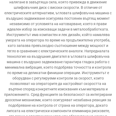
налягане в завъртяща сила, която привежда в движение
шлифовъчния диск с високи скорости. В отличие от
електрическите алтернативи, ъгловата шлифовъчна машина с
въздушно задвижване осигурява постоянен въртящ момент
независимо от условията на натоварване, което я прави
идеален избор за изискващи задачи в металообработката.
Инструментът има компактен и лек дизайн, който намалява
умората на оператора по време на продължителна употреба,
като запазва превъзходно съотношение между мощност и
тегло в сравнение с електрическите аналоги. Напредналата
технология на въздушния двигател в ъгловата шлифовъчна
машина с въздушно задвижване гарантира гладка работа с
минимална вибрация, което подобрява точността и контрола
по време на деликатни финишни операции. Инструментът е
оборудван с регулируеми контроли за скорост, които
позволяват на операторите да настройват скоростта на
въртене според конкретните изисквания към материала и
приложението. Сред функциите за безопасност са интегрирани
дроселни механизми, които осигуряват незабавна реакция за
подобряване на контрола от страна на оператора, докато
липсата на електрически компоненти елиминира рисковете,