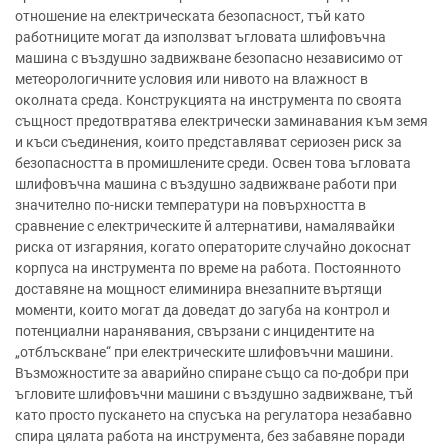
отношение на електрическата безопасност, тъй като
работниците могат да използват ъгловата шлифовъчна
машина с въздушно задвижване безопасно независимо от
метеорологичните условия или нивото на влажност в
околната среда. Конструкцията на инструмента по своята
същност предотвратява електрически заминавания към земя
и къси съединения, които представляват сериозен риск за
безопасността в промишлените среди. Освен това ъгловата
шлифовъчна машина с въздушно задвижване работи при
значително по-ниски температури на повърхността в
сравнение с електрическите й алтернативи, намалявайки
риска от изгаряния, когато операторите случайно докоснат
корпуса на инструмента по време на работа. Постоянното
доставяне на мощност елиминира внезапните въртящи
моменти, които могат да доведат до загуба на контрол и
потенциални наранявания, свързани с инцидентите на
„отблъскване“ при електрическите шлифовъчни машини.
Възможностите за аварийно спиране също са по-добри при
ъгловите шлифовъчни машини с въздушно задвижване, тъй
като просто пускането на спусъка на регулатора незабавно
спира цялата работа на инструмента, без забавяне поради