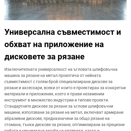
Универсална съвместимост и
обхват на приложение на
дисковете за рязане
Изключителната универсалност на ъгловата шлифовъчна
машина за рязане на метал произтича от нейната
съвместимост с голям брой специализирани дискове за
рязане и аксесоари, всеки от които е проектиран за конкретни
материали и приложения, което я прави незаменим
инструмент в множество индустрии и типове проекти.
Стандартните дискове за рязане за ъглови шлифовъчни
машини, използвани за рязане на метал, включват армирани
абразивни дискове, предназначени за общо рязане на
стомана, тънки дискове за рязане, оптимизирани за прецизни
работи и минимални загуби на материал, както и