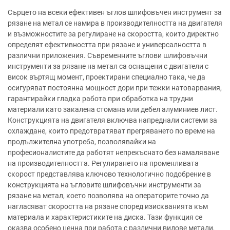
Сърцето на всеки ефективен ъглов шлифовъчен инструмент за
рязане на метал се намира в производителността на двигателя
и възможностите за регулиране на скоростта, които директно
определят ефективността при рязане и универсалността в
различни приложения. Съвременните ъглови шлифовъчни
инструменти за рязане на метал са оснащени с двигатели с
висок въртящ момент, проектирани специално така, че да
осигуряват постоянна мощност дори при тежки натоварвания,
гарантирайки гладка работа при обработка на трудни
материали като закалена стомана или дебел алуминиев лист.
Конструкцията на двигателя включва напреднали системи за
охлаждане, които предотвратяват прегряването по време на
продължителна употреба, позволявайки на
професионалистите да работят непрекъснато без намаляване
на производителността. Регулирането на променливата
скорост представлява ключово технологично подобрение в
конструкцията на ъгловите шлифовъчни инструменти за
рязане на метал, което позволява на операторите точно да
нагласяват скоростта на рязане според изискванията към
материала и характеристиките на диска. Тази функция се
оказва особено ценна при работа с различни видове метали,