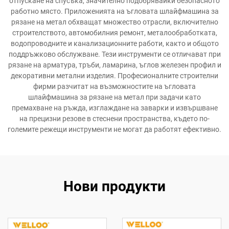
отпускане на спусъка, значително подобрявайки безопасното
работно място. Приложенията на ъгловата шлайфмашина за
рязане на метал обхващат множество отрасли, включително
строителството, автомобилния ремонт, металообработката,
водопроводните и канализационните работи, както и общото
поддръжково обслужване. Тези инструменти се отличават при
рязане на арматура, тръби, ламарина, ъглов железен профил и
декоративни метални изделия. Професионалните строителни
фирми разчитат на възможностите на ъгловата
шлайфмашина за рязане на метал при задачи като
премахване на ръжда, изглаждане на заварки и извършване
на прецизни резове в стеснени пространства, където по-
големите режещи инструменти не могат да работят ефективно.
Нови продукти