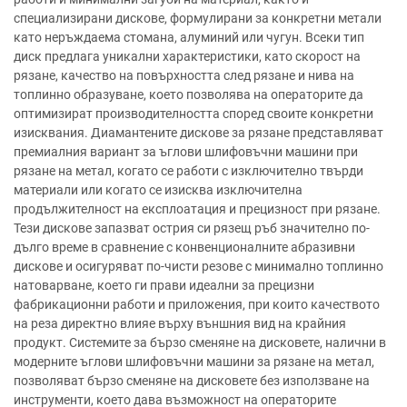
специализирани дискове, формулирани за конкретни метали
като неръждаема стомана, алуминий или чугун. Всеки тип
диск предлага уникални характеристики, като скорост на
рязане, качество на повърхността след рязане и нива на
топлинно образуване, което позволява на операторите да
оптимизират производителността според своите конкретни
изисквания. Диамантените дискове за рязане представляват
премиалния вариант за ъглови шлифовъчни машини при
рязане на метал, когато се работи с изключително твърди
материали или когато се изисква изключителна
продължителност на експлоатация и прецизност при рязане.
Тези дискове запазват острия си рязещ ръб значително по-
дълго време в сравнение с конвенционалните абразивни
дискове и осигуряват по-чисти резове с минимално топлинно
натоварване, което ги прави идеални за прецизни
фабрикационни работи и приложения, при които качеството
на реза директно влияе върху външния вид на крайния
продукт. Системите за бързо сменяне на дисковете, налични в
модерните ъглови шлифовъчни машини за рязане на метал,
позволяват бързо сменяне на дисковете без използване на
инструменти, което дава възможност на операторите