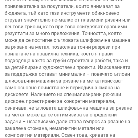
привлекателна за покупатели, които внимават за
бюджета, тъй като тези инструменти обикновено
струват значително по-малко от плазмени рязачи или
лентови триони, като при това осигуряват сравними
резултати за много приложения. Точността, която
може да се постигне с ъгловата шлифовъчна машина
за рязане на метал, позволява точни разрези при
прилагане на правилна техника, което я прави
подходяща както за груби строителни работи, така и
за детайлирани художествени проекти. Изискванията
за поддръжка остават минимални – повечето ъглови
шлифовъчни машини за рязане на метал изискват
само основно почистване и периодична смяна на
дисковете. Наличието на специализирани режещи
дискове, проектирани за конкретни материали,
означава, че ъгловата шлифовъчна машина за рязане
на метал може да се оптимизира за определени
задачи – независимо дали става въпрос за рязане на
закалена стомана, немагнитни метали или
композитни материали. Освен това, кривата на