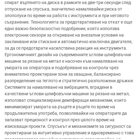
спират въртенето на диска в рамките на две-три секунди след
отпускане на спусъка, значително намалявайки риска от
злополуки по време на работа с инструмента и при неговото
съхранение. Технологията за предотвратяване на откат е още
едно важно безопасностно подобрение, която използва
електронни сензори за откриване на внезапни условия на
заклинване или стискане и автоматично изключва двигателя,
за да се предотврати насилствена реакция на инструмента.
Ергономичният дизайн на съвременните ъглови шлифовъчни
машини за рязане на метал е насочен към намаляване на
умората на оператора и подобряване на контрола чрез
внимателно проектирани зони за хващане, балансирано
разпределение на теглото и стратегично разположени дръжки.
Системите за намаляване на вибрациите, вградени в
качествени ъглови шлифовъчни машини за рязане на метал,
използват специализирани демпфиращи механизми, които
минимизират умората на ръцете и ръцете по време на
продължителна употреба, позволявайки на операторите да
запазват прецизност и контрол през цялото време на
изискващи проекти. Спусъкът и механизмите за сигурност са
проектирани за интуитивно управление и едновременно с това