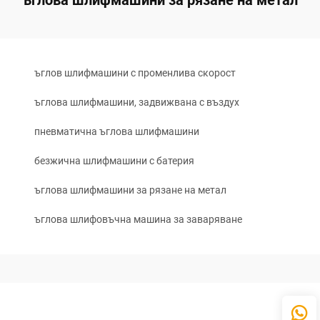
ъглова шлифмашини за рязане на метал
ъглов шлифмашини с променлива скорост
ъглова шлифмашини, задвижвана с въздух
пневматична ъглова шлифмашини
безжична шлифмашини с батерия
ъглова шлифмашини за рязане на метал
ъглова шлифовъчна машина за заваряване