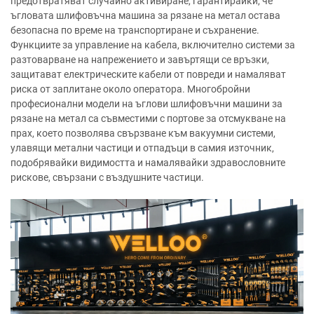
предотвратяват случайно активиране, гарантирайки, че
ъгловата шлифовъчна машина за рязане на метал остава
безопасна по време на транспортиране и съхранение.
Функциите за управление на кабела, включително системи за
разтоварване на напрежението и завъртящи се връзки,
защитават електрическите кабели от повреди и намаляват
риска от заплитане около оператора. Многобройни
професионални модели на ъглови шлифовъчни машини за
рязане на метал са съвместими с портове за отсмукване на
прах, което позволява свързване към вакуумни системи,
улавящи метални частици и отпадъци в самия източник,
подобрявайки видимостта и намалявайки здравословните
рискове, свързани с въздушните частици.