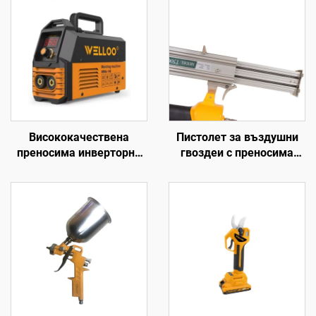
Висококачествена
Пистолет за въздушни
преносима инверторна
гвоздеи с преносима
заваръчна машина 35-
енергия на едро с висока
50V, високочестотна
мощност ръчен пистолет
домашна заваръчна
за гвоздеи
машина с цифров
дисплей LCD