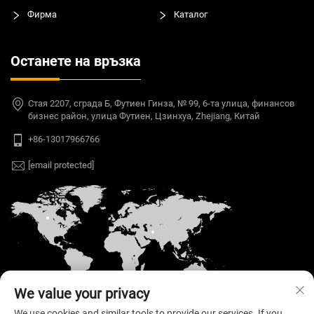
Фирма
Каталог
Останете на връзка
Стая 2207, сграда Б, Футиен Гинза, № 99, 6-та улица, финансов
бизнес район, улица Футиен, Цзинхуа, Zhejiang, Китай
+86-13017966766
[email protected]
We value your privacy
We use cookies and similar tools to provide our services. If you