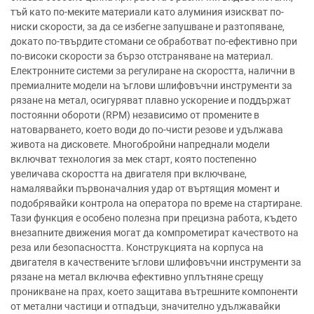
тъй като по-меките материали като алуминия изискват по-
ниски скорости, за да се избегне запушване и разтопяване,
докато по-твърдите стомани се обработват по-ефективно при
по-високи скорости за бързо отстраняване на материал.
Електронните системи за регулиране на скоростта, налични в
премиалните модели на ъглови шлифовъчни инструменти за
рязане на метал, осигуряват плавно ускорение и поддържат
постоянни обороти (RPM) независимо от промените в
натоварването, което води до по-чисти резове и удължава
живота на дисковете. Многобройни напреднали модели
включват технология за мек старт, която постепенно
увеличава скоростта на двигателя при включване,
намалявайки първоначалния удар от въртящия момент и
подобрявайки контрола на оператора по време на стартиране.
Тази функция е особено полезна при прецизна работа, където
внезапните движения могат да компрометират качеството на
реза или безопасността. Конструкцията на корпуса на
двигателя в качествените ъглови шлифовъчни инструменти за
рязане на метал включва ефективно уплътняне срещу
проникване на прах, което защитава вътрешните компоненти
от метални частици и отпадъци, значително удължавайки