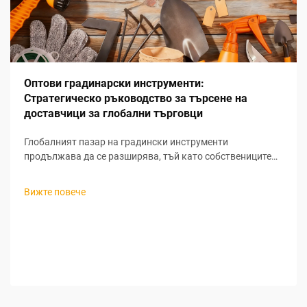
Оптови градинарски инструменти:
Стратегическо ръководство за търсене на
доставчици за глобални търговци
Глобалният пазар на градински инструменти
продължава да се разширява, тъй като собствениците
на жилища все повече насочват вниманието си към
живота на открито и устойчивите практики в
Вижте повече
градинарството. За търговците, които търсят печеливши
възможности за закупуване на градински инструменти
на едро, разбирането на нюансите при търсене на
доставчици за градински инструменти...