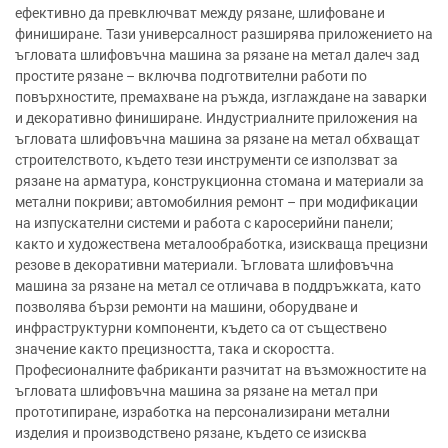
ефективно да превключват между рязане, шлифоване и
финиширане. Тази универсалност разширява приложението на
ъгловата шлифовъчна машина за рязане на метал далеч зад
простите рязане – включва подготвителни работи по
повърхностите, премахване на ръжда, изглаждане на заварки
и декоративно финиширане. Индустриалните приложения на
ъгловата шлифовъчна машина за рязане на метал обхващат
строителството, където тези инструменти се използват за
рязане на арматура, конструкционна стомана и материали за
метални покриви; автомобилния ремонт – при модификации
на изпускателни системи и работа с каросерийни панели;
както и художествена металообработка, изискваща прецизни
резове в декоративни материали. Ъгловата шлифовъчна
машина за рязане на метал се отличава в поддръжката, като
позволява бързи ремонти на машини, оборудване и
инфраструктурни компоненти, където са от съществено
значение както прецизността, така и скоростта.
Професионалните фабриканти разчитат на възможностите на
ъгловата шлифовъчна машина за рязане на метал при
прототипиране, изработка на персонализирани метални
изделия и производствено рязане, където се изисква