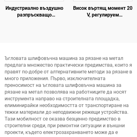
Индустриално въздушно
Висок въртящ момент 20
разпръскващо
V, регулируем
пистолетче 600 cc от
високоефективен ударен
алуминиев сплав,
свредел и безжичен
подаване по гравитация
електрически свредел с
при високо налягане,
LED осветление
пистолет за боя
Ъгловата шлифовъчна машина за рязане на метал
предлага множество практически предимства, които я
правят по-добре от алтернативните методи за рязане в
много приложения. Първо, изключителната
преносимост на ъгловата шлифовъчна машина за
рязане на метал позволява на работниците да носят
инструмента направо на строителната площадка,
елиминирайки необходимостта от транспортиране на
тежки материали до неподвижни режещи устройства.
Тази мобилност се оказва безценно предимство в
строителни среди, при ремонтни ситуации и външни
проекти, където електрозахранването може да е