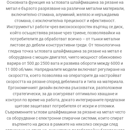
Основната функция на ъгловата шлайфмашина за рязане на
метал е бързото разрязване на различни метални материали,
включително стомана, алуминий, желязо и неръждаема
стомана, с изключителна прецизност и ефективност.
Инструментът работи чрез високоскоростен въртящ се диск,
който осъществява рязане чрез триене, позволявайки на
потребителите да обработват всичко – от тънки метални
листове до дебели конструктивни греди. От технологична
гледна точка ъгловата шлайфмашина за рязане на метал е
оборудвана с мощен двигател, чиято мощност обикновено
варира от 500 до 2500 вата и развива обороти между 6000 и
11 000 об/мин. Напредналите модели включват регулиране на
скоростта, което позволява на операторите да настройват
скоростта на рязане според дебелината и типа на материала.
Ергономичният дизайн включва ръкохватки, разположени
стратегически, за да осигуряват оптимално хващане и
контрол по време на работа, докато интегрираните предпазни
щитове защитават потребителя от искри и отломки.
Съвременните ъглови шлайфмашини за рязане на метал често
са оборудвани с електронни спирачни системи, които спират
въртенето на диска в рамките на няколко секунди след