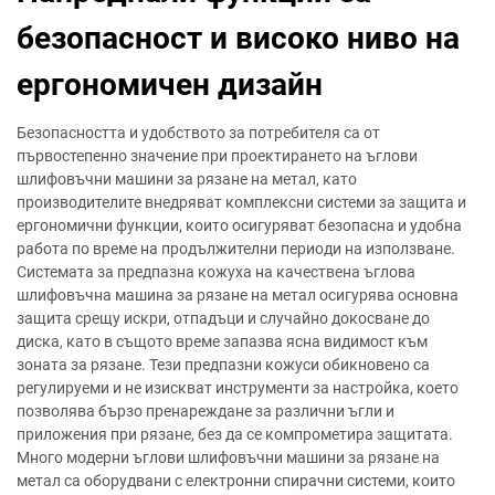
безопасност и високо ниво на
ергономичен дизайн
Безопасността и удобството за потребителя са от
първостепенно значение при проектирането на ъглови
шлифовъчни машини за рязане на метал, като
производителите внедряват комплексни системи за защита и
ергономични функции, които осигуряват безопасна и удобна
работа по време на продължителни периоди на използване.
Системата за предпазна кожуха на качествена ъглова
шлифовъчна машина за рязане на метал осигурява основна
защита срещу искри, отпадъци и случайно докосване до
диска, като в същото време запазва ясна видимост към
зоната за рязане. Тези предпазни кожуси обикновено са
регулируеми и не изискват инструменти за настройка, което
позволява бързо пренареждане за различни ъгли и
приложения при рязане, без да се компрометира защитата.
Много модерни ъглови шлифовъчни машини за рязане на
метал са оборудвани с електронни спирачни системи, които