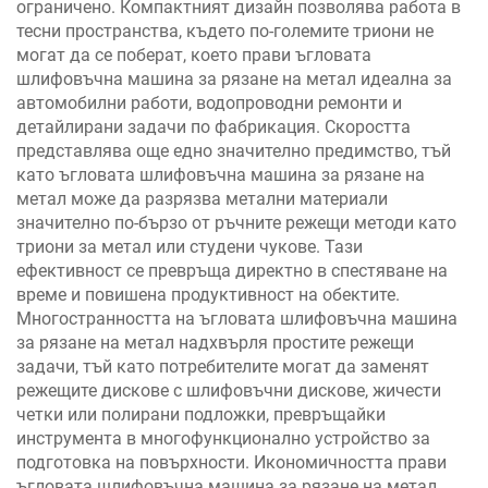
ограничено. Компактният дизайн позволява работа в
тесни пространства, където по-големите триони не
могат да се поберат, което прави ъгловата
шлифовъчна машина за рязане на метал идеална за
автомобилни работи, водопроводни ремонти и
детайлирани задачи по фабрикация. Скоростта
представлява още едно значително предимство, тъй
като ъгловата шлифовъчна машина за рязане на
метал може да разрязва метални материали
значително по-бързо от ръчните режещи методи като
триони за метал или студени чукове. Тази
ефективност се превръща директно в спестяване на
време и повишена продуктивност на обектите.
Многостранността на ъгловата шлифовъчна машина
за рязане на метал надхвърля простите режещи
задачи, тъй като потребителите могат да заменят
режещите дискове с шлифовъчни дискове, жичести
четки или полирани подложки, превръщайки
инструмента в многофункционално устройство за
подготовка на повърхности. Икономичността прави
ъгловата шлифовъчна машина за рязане на метал