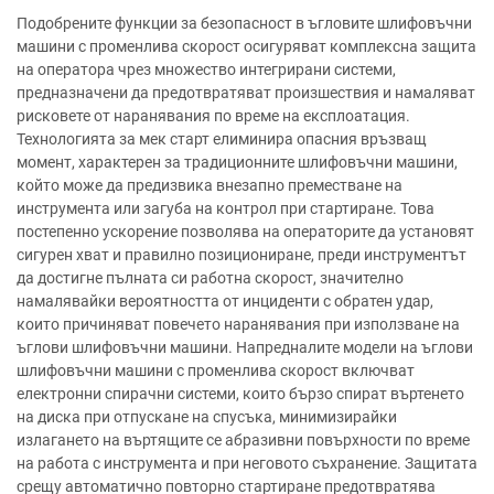
Подобрените функции за безопасност в ъгловите шлифовъчни
машини с променлива скорост осигуряват комплексна защита
на оператора чрез множество интегрирани системи,
предназначени да предотвратяват произшествия и намаляват
рисковете от наранявания по време на експлоатация.
Технологията за мек старт елиминира опасния връзващ
момент, характерен за традиционните шлифовъчни машини,
който може да предизвика внезапно преместване на
инструмента или загуба на контрол при стартиране. Това
постепенно ускорение позволява на операторите да установят
сигурен хват и правилно позициониране, преди инструментът
да достигне пълната си работна скорост, значително
намалявайки вероятността от инциденти с обратен удар,
които причиняват повечето наранявания при използване на
ъглови шлифовъчни машини. Напредналите модели на ъглови
шлифовъчни машини с променлива скорост включват
електронни спирачни системи, които бързо спират въртенето
на диска при отпускане на спусъка, минимизирайки
излагането на въртящите се абразивни повърхности по време
на работа с инструмента и при неговото съхранение. Защитата
срещу автоматично повторно стартиране предотвратява