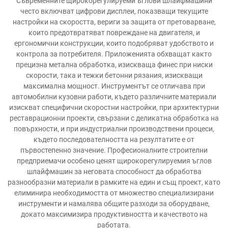
Съвременните щирокорегулируеми ъглови шлайфмашини
често включват цифрови дисплеи, показващи текущите
настройки на скоростта, вериги за защита от претоварване,
които предотвратяват повреждане на двигателя, и
ергономични конструкции, които подобряват удобството и
контрола за потребителя. Приложенията обхващат както
прецизна метална обработка, изискваща финес при ниски
скорости, така и тежки бетонни рязания, изискващи
максимална мощност. Инструментът се отличава при
автомобилни кузовни работи, където различните материали
изискват специфични скоростни настройки, при архитектурни
реставрационни проекти, свързани с деликатна обработка на
повърхности, и при индустриални производствени процеси,
където последователността на резултатите е от
първостепенно значение. Професионалните строителни
предприемачи особено ценят щирокорегулируемия ъглов
шлайфмашин за неговата способност да обработва
разнообразни материали в рамките на един и същ проект, като
елиминира необходимостта от множество специализирани
инструменти и намалява общите разходи за оборудване,
докато максимизира продуктивността и качеството на
работата.