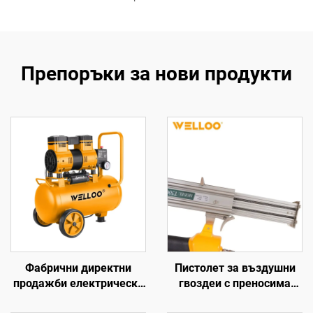
Препоръки за нови продукти
Фабрични директни
Пистолет за въздушни
продажби електрически
гвоздеи с преносима
въздушни компресори,
енергия на едро с висока