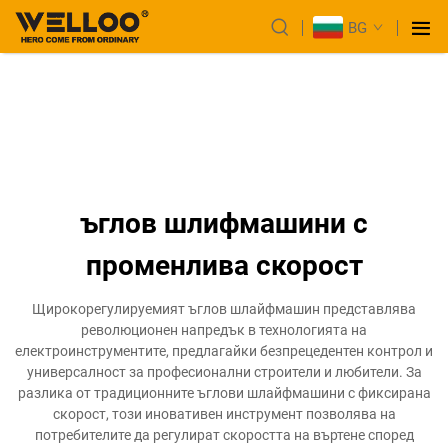
BG
ъглов шлифмашини с
променлива скорост
Щирокорегулируемият ъглов шлайфмашин представлява
революционен напредък в технологията на
електроинструментите, предлагайки безпрецедентен контрол и
универсалност за професионални строители и любители. За
разлика от традиционните ъглови шлайфмашини с фиксирана
скорост, този иновативен инструмент позволява на
потребителите да регулират скоростта на въртене според