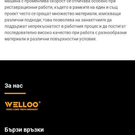
машина с променлива скорост се отличава особено при
реставрационни работи, където в рамките на един и същ
проект често се срещат множество материали, изискващи
различни подходи; това позволява на занаятчиите да
поддържат непрекъснатост в работния процес и да постигат
последователно високо качество при работа с разнообразни
материали и различни повърхностни условия.
За нас
Бързи връзки