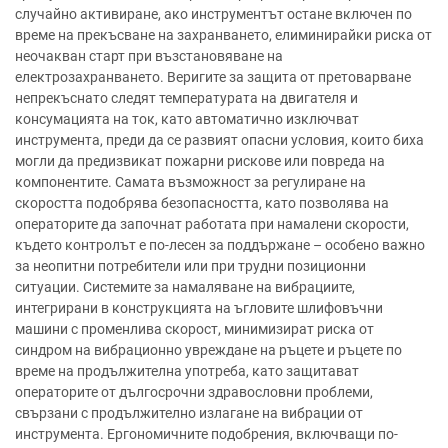
случайно активиране, ако инструментът остане включен по
време на прекъсване на захранването, елиминирайки риска от
неочакван старт при възстановяване на
електрозахранването. Веригите за защита от претоварване
непрекъснато следят температурата на двигателя и
консумацията на ток, като автоматично изключват
инструмента, преди да се развият опасни условия, които биха
могли да предизвикат пожарни рискове или повреда на
компонентите. Самата възможност за регулиране на
скоростта подобрява безопасността, като позволява на
операторите да започнат работата при намалени скорости,
където контролът е по-лесен за поддържане – особено важно
за неопитни потребители или при трудни позиционни
ситуации. Системите за намаляване на вибрациите,
интегрирани в конструкцията на ъгловите шлифовъчни
машини с променлива скорост, минимизират риска от
синдром на вибрационно увреждане на ръцете и ръцете по
време на продължителна употреба, като защитават
операторите от дългосрочни здравословни проблеми,
свързани с продължително излагане на вибрации от
инструмента. Ергономичните подобрения, включващи по-