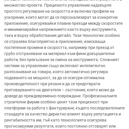
множество проекти. Прецизното управление надхвърля
простото регулиране на скоростта и включва профили на
ускорение, които могат да се персонализират за конкретни
приложения, осигурявайки плавни преходи между скоростите
и минимизирайки напрежението както върху инструмента,
така и върху обработвания детайл. Тази технология особено
се отразява благоприятно в приложения, изискващи
постепенни промени в скоростта, например при преход от
грубо отстраняване на материал към фини довършителни
работи, без прекъсване за смяна на инструмента. Сложният
системи за управление също включват интелигентно
разпознаване на товара, което автоматично регулира
подаването на мощност, за да се осигури оптимална
производителност при рязане и да се предотврати
претоварването на двигателя – състояние, което може да
доведе до преждевременно повреждане. Професионалните
строителни фирми особено ценят тази прецизност при
платформи за работа с фактуриране, където последователните
стандарти за качество директно влияят върху репутацията и
рентабилността им, тъй като технологията осигурява
прогнозируеми резултати, които постоянно отговарят или