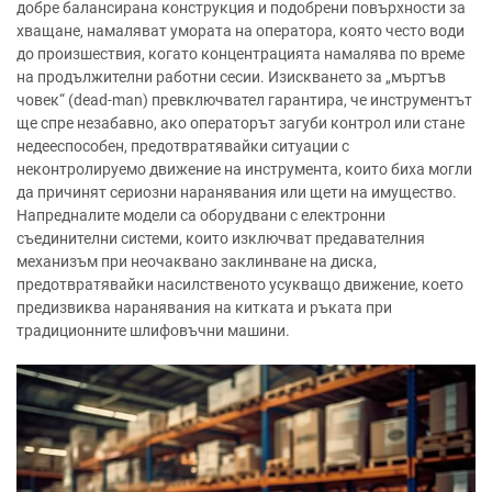
добре балансирана конструкция и подобрени повърхности за
хващане, намаляват умората на оператора, която често води
до произшествия, когато концентрацията намалява по време
на продължителни работни сесии. Изискването за „мъртъв
човек“ (dead-man) превключвател гарантира, че инструментът
ще спре незабавно, ако операторът загуби контрол или стане
недееспособен, предотвратявайки ситуации с
неконтролируемо движение на инструмента, които биха могли
да причинят сериозни наранявания или щети на имущество.
Напредналите модели са оборудвани с електронни
съединителни системи, които изключват предавателния
механизъм при неочаквано заклинване на диска,
предотвратявайки насилственото усукващо движение, което
предизвиква наранявания на китката и ръката при
традиционните шлифовъчни машини.