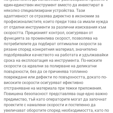
един-единствен инструмент вместо да инвестират в
няколко специализирани устройства. Тази
адаптивност се отразява директно в икономии за
професионалистите, които преди това са имали нужда
от отделни инструменти за различни изисквания към
скоростта. Прецизният контрол, осигуряван от
функцията за променлива скорост, позволява на
потребителите да подбират оптимални скорости за
рязане според конкретния материал, значително
подобрявайки качеството на работата и удължавайки
срока на експлоатация на инструмента. По-ниските
скорости са идеални за полирване на деликатни
повърхности, без да се причинява топлинно
повреждане или дефекти по повърхността, докато по-
високите скорости осигуряват ефективно
отстраняване на материала при тежки приложения.
Повишена безопасност представлява още едно важно
предимство, тъй като операторите могат да започнат
проектите с намалени скорости и постепенно да
увеличават оборотите според необходимостта, като по