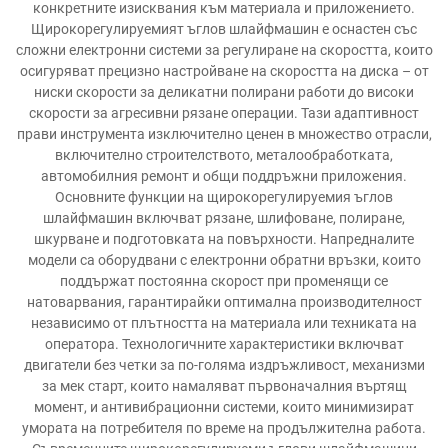
конкретните изисквания към материала и приложението.
Щирокорегулируемият ъглов шлайфмашин е оснастен със
сложни електронни системи за регулиране на скоростта, които
осигуряват прецизно настройване на скоростта на диска – от
ниски скорости за деликатни полирани работи до високи
скорости за агресивни рязане операции. Тази адаптивност
прави инструмента изключително ценен в множество отрасли,
включително строителството, металообработката,
автомобилния ремонт и общи поддръжни приложения.
Основните функции на щирокорегулируемия ъглов
шлайфмашин включват рязане, шлифоване, полиране,
шкурване и подготовката на повърхности. Напредналите
модели са оборудвани с електронни обратни връзки, които
поддържат постоянна скорост при променящи се
натоварвания, гарантирайки оптимална производителност
независимо от плътността на материала или техниката на
оператора. Технологичните характеристики включват
двигатели без четки за по-голяма издръжливост, механизми
за мек старт, които намаляват първоначалния въртящ
момент, и антивибрационни системи, които минимизират
умората на потребителя по време на продължителна работа.