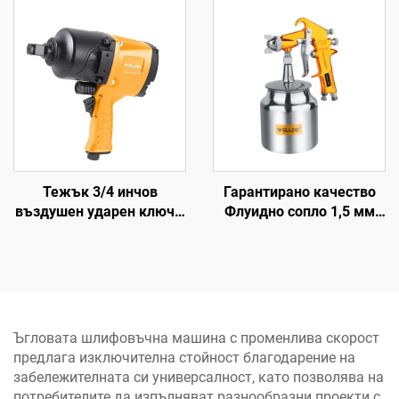
въздушен обем 100л/
мощност ръчен пистолет
мин, 1300W
за гвоздеи
електрически въздушно
охлаждани компресори
Тежък 3/4 инчов
Гарантирано качество
въздушен ударен ключ с
Флуидно сопло 1,5 мм
въртящ момент 1355
Пръскачка с усукване
Nm, пневматически
3,5-5 bar Пневматична
електроинструмент за
пръскачка
ремонт на автомобили
Ъгловата шлифовъчна машина с променлива скорост
предлага изключителна стойност благодарение на
забележителната си универсалност, като позволява на
потребителите да изпълняват разнообразни проекти с