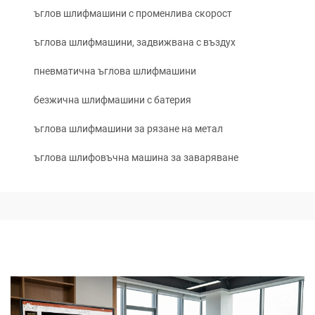
ъглов шлифмашини с променлива скорост
ъглова шлифмашини, задвижвана с въздух
пневматична ъглова шлифмашини
безжична шлифмашини с батерия
ъглова шлифмашини за рязане на метал
ъглова шлифовъчна машина за заваряване