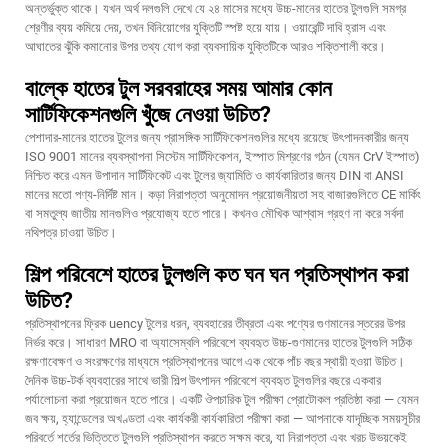
অন্তর্ভুক্ত থাকে। যখন অর্থ দলগুলি দেখে যে ২৪ মাসের মধ্যে উচ্চ-মানের হাতের টুলগুলি সমগ্র
শ্রেণীর ব্যয় কমিয়ে দেয়, তখন বিনিয়োগের যুক্তিটি স্পষ্ট হয়ে যায়। ওয়ারেন্টি দাবি হ্রাস এবং
আঘাতের ঝুঁকি কমানোর উপর তথ্য যোগ করা ব্যবসায়িক যুক্তিটিকে আরও শক্তিশালী করে।
বাল্কে হাতের টুল সরবরাহের সময় আমার কোন
সার্টিফিকেশনগুলি খুঁজে নেওয়া উচিত?
পেশাদার-মানের হাতের টুলের জন্য প্রাসঙ্গিক সার্টিফিকেশনগুলির মধ্যে রয়েছে উৎপাদনকারীর জন্য
ISO 9001 মানের ব্যবস্থাপনা সিস্টেম সার্টিফিকেশন, ইস্পাত মিশ্রণের গঠন (যেমন CrV ইস্পাত)
নিশ্চিত করে এমন উপাদান সার্টিফিকেট এবং টুলের জ্যামিতি ও কার্যকারিতার জন্য DIN বা ANSI
মানের মতো পণ্য-নির্দিষ্ট মান। কড়া নিরাপত্তা অনুমোদন প্রয়োজনীয়তা সহ বাজারগুলিতে CE মার্কিং
বা সমতুল্য জাতীয় মানগুলিও প্রযোজ্য হতে পারে। কখনও মৌখিক আশ্বাস গ্রহণ না করে সর্বদা
নথিপত্র চাওয়া উচিত।
শিল্প পরিবেশে হাতের টুলগুলি কত ঘন ঘন প্রতিস্থাপন করা
উচিত?
প্রতিস্থাপনের ফ্রিক uency টুলের ধরন, ব্যবহারের তীব্রতা এবং পণ্যের গুণমানের স্তরের উপর
নির্ভর করে। সাধারণ MRO বা অ্যাসেম্বলি পরিবেশে ব্যবহৃত উচ্চ-গুণমানের হাতের টুলগুলি সঠিক
রক্ষণাবেক্ষণ ও সংরক্ষণের মাধ্যমে প্রতিস্থাপনের আগে এক থেকে পাঁচ বছর স্থায়ী হওয়া উচিত।
দৈনিক উচ্চ-টর্ক ব্যবহারের সাথে ভারী শিল্প উৎপাদন পরিবেশে ব্যবহৃত টুলগুলির বছরে একবার
পর্যালোচনা করা প্রয়োজন হতে পারে। একটি ঔপচারিক টুল পরীক্ষা প্রোটোকল প্রতিষ্ঠা করা — যেমন
জব ক্ষয়, হ্যান্ডেলের অখণ্ডতা এবং কার্যকরী কার্যকারিতা পরীক্ষা করা — আপনাকে যাদৃচ্ছিক সময়সূচীর
পরিবর্তে শর্তের ভিত্তিতে টুলগুলি প্রতিস্থাপন করতে সক্ষম করে, যা নিরাপত্তা এবং খরচ উভয়কেই