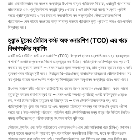
তারা ধারাবাহিকভাবে কম সরঞ্জাম-সংক্রান্ত উৎপাদন বন্ধের প্রতিবেদন দিয়েছে, ওয়ারেন্টি প্রশাসনের
ভার কমেছে এবং প্রযুক্তিবিদদের সন্তুষ্টি বৃদ্ধি পেয়েছে। এই মানসিকতা সমগ্র সংস্থায় প্রতিষ্ঠা
করতে প্লান্ট ম্যানেজার ও অর্থ বিভাগের সহযোগীদের সহ অভ্যন্তরীণ স্টেকহোল্ডারদের শিক্ষা
প্রয়োজন— কেন হাতের সরঞ্জামের জন্য সামান্য উচ্চতর প্রাথমিক মূল্য প্রায়শই আরও খরচ-কার্যকর
সিদ্ধান্ত হয়।
হ্যান্ড টুলের টোটাল কস্ট অফ ওনারশিপ (TCO) এর খরচ
বিভাগগুলির ম্যাপিং
একটি কঠোর টোটাল কস্ট অফ ওনারশিপ (TCO) বিশ্লেষণ
হাতের যন্ত্রপাতি
এর মধ্যে ক্রয়মূল্যের
পাশাপাশি একাধিক পৃথক খরচ বিভাগ অন্তর্ভুক্ত করা উচিত। প্রতিস্থাপন ও নিষ্পত্তি খরচ প্রায়শই
সবচেয়ে বড় লুকানো চলরাশি — যেসব সরঞ্জাম দ্রুত ক্ষয়প্রাপ্ত হয়, তারা পুনরায় ক্রয়ের চক্র ও বর্জ্য
ব্যবস্থাপনার দায়িত্ব সৃষ্টি করে। নিয়ন্ত্রিত শিল্পখাতগুলিতে, রাসায়নিক আস্তর বা যৌগিক উপকরণ সহ
ক্ষয়প্রাপ্ত হাতের সরঞ্জামগুলির অপ্রশস্ত নিষ্পত্তির ফলে অনুপালন সংক্রান্ত খরচও হতে পারে।
উৎপাদন-সমালোচনীয় পরিবেশে ডাউনটাইমের খরচের বিশেষ মনোযোগ দেওয়া উচিত। যখন কোনো
হ্যান্ড টুল কাজের মাঝখানে ব্যর্থ হয় — যেমন একটি ক্ষয়প্রাপ্ত র্যাচেট, একটি ফাটলযুক্ত ওয়্রেঞ্চ
জব, অথবা টর্কের অধীনে হ্যান্ডেল যা বিচ্ছিন্ন হয় — তখন টেকনিশিয়ানকে কাজ বন্ধ করে
প্রতিস্থাপন টুল খুঁজে বার করতে হয় এবং সম্ভবত ইতিমধ্যে সম্পন্ন করা কাজগুলি পুনরায় পরীক্ষা
করতে হয়। উচ্চ-আউটপুট পরিবেশে, প্রতিদিন প্রতি টেকনিশিয়ানের জন্য মাত্র পাঁচ মিনিটের বিরতিও
সমগ্র কর্মীদলের মধ্যে পরিমাপযোগ্য উৎপাদন ক্ষতির সৃষ্টি করে।
স্টোরেজ, ট্র্যাকিং এবং ক্ষতি প্রতিরোধের ওভারহেডগুলিও বৈধ মোট মালিকানা খরচ (টিসিও) উপাদান।
সস্তা হাতের সরঞ্জামগুলি প্রায়শই সুসংগত মাত্রিক সহনশীলতা বিহীন হয়, ফলে সংগঠিত সরঞ্জাম
স্টোরেজ বজায় রাখা কঠিন হয়ে ওঠে। আদর্শীকৃত ডিজাইন এবং চিহ্নিত করা যায় এমন ফিনিশ সহ