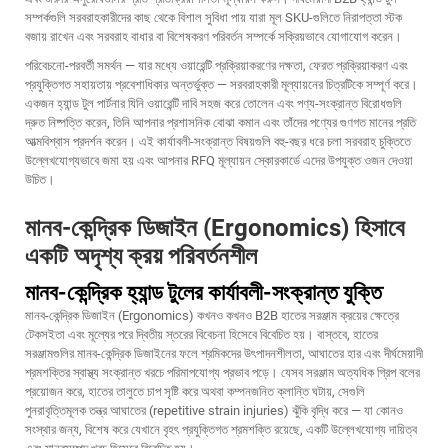
সম্পর্কগুলি সরবরাহকারীদের কাছ থেকে বিশাল সুবিধা পায় যারা মূল SKU-গুলিতে নিরাপত্তা স্টক
বজায় রাখেন এবং সরবরাহ বাধার বা বিশেষকরণ পরিবর্তন সম্পর্কে সক্রিয়ভাবে যোগাযোগ করেন।
পরিবেচনো-পরবর্তী সমর্থন — যার মধ্যে ওয়ারেন্টি প্রক্রিয়াকরণের দক্ষতা, ফেরত প্রক্রিয়াকরণ এবং
প্রযুক্তিগত সহায়তায় প্রবেশাধিকার অন্তর্ভুক্ত — সরবরাহকারী মূল্যায়নের চিত্রটিকে সম্পূর্ণ করে।
একজন হ্যান্ড টুল পার্টনার যিনি ওয়ারেন্টি দাবি সহজ করে তোলেন এবং পণ্য-সংক্রান্ত বিরোধগুলি
দ্রুত নিষ্পত্তি করেন, তিনি আপনার প্রশাসনিক বোঝা কমান এবং তাঁদের পণ্যের গুণগত মানের প্রতি
আত্মবিশ্বাস প্রদর্শন করেন। এই কার্যাবলী-সংক্রান্ত বিষয়গুলি বহু-বছর ধরে চলা সরবরাহ চুক্তিতে
উল্লেখযোগ্যভাবে জমা হয় এবং আপনার RFQ মূল্যায়ন স্কোরকার্ডে এদের উপযুক্ত ওজন দেওয়া
উচিত।
মানব-কেন্দ্রিক ডিজাইন (Ergonomics) হিসাবে
একটি অদৃশ্য ক্রয় পরিবর্তনশীল
মানব-কেন্দ্রিক হ্যান্ড টুলের কার্যাবলী-সংক্রান্ত যুক্তি
মানব-কেন্দ্রিক ডিজাইন (Ergonomics) কখনও কখনও B2B হাতের সরঞ্জাম ক্রয়ের ক্ষেত্রে
টেকসইতা এবং মূল্যের পরে দ্বিতীয় স্তরের বিবেচনা হিসেবে বিবেচিত হয়। বাস্তবে, হাতের
সরঞ্জামগুলির মানব-কেন্দ্রিক ডিজাইনের ফলে শ্রমিকদের উৎপাদনশীলতা, আঘাতের হার এবং দীর্ঘমেয়াদী
শ্রমশক্তির স্বাস্থ্য সংক্রান্ত খরচে পরিমাপযোগ্য প্রভাব পড়ে। যেসব সরঞ্জাম অত্যধিক গ্রিপ বলের
প্রয়োজন করে, হাতের তালুতে চাপ সৃষ্টি করে অথবা কম্পনজনিত ক্লান্তি ঘটায়, সেগুলি
পুনরাবৃত্তিমূলক তন্ত্র আঘাতের (repetitive strain injuries) ঝুঁকি বৃদ্ধি করে — যা কোনও
সংস্থার জন্য, বিশেষ করে যেখানে বৃহৎ প্রযুক্তিগত শ্রমশক্তি রয়েছে, একটি উল্লেখযোগ্য দায়িত্ব