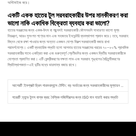
অপ্টিমাইজ করে।
একটি একক হাতের টুল সরবরাহকারীর উপর মানকীকরণ করা
ভালো নাকি একাধিক বিক্রেতা ব্যবহার করা ভালো?
হাতের সরঞ্জামের জন্য একক-উৎস বা পছন্দসই সরবরাহকারী কৌশলগুলি সাধারণত ভালো মূল্য
নিয়ন্ত্রণ, আরও সুসংগত পণ্যের মান এবং সহজতর ইনভেন্টরি ব্যবস্থাপনা প্রদান করে। তবে, সরবরাহ
বিঘ্নন থেকে রক্ষা পাওয়ার জন্য অন্তত একজন যোগ্য বিকল্প সরবরাহকারী বজায় রাখা
পরামর্শযোগ্য। একটি ব্যবহারিক পদ্ধতি হলো আপনার হাতের সরঞ্জামের খরচের ৭০–৮০% প্রাথমিক
সরবরাহকারীর সাথে একত্রিত করা এবং গুরুত্বপূর্ণ শ্রেণীগুলির জন্য একজন দ্বিতীয় সরবরাহকারীকে
যোগ্যতা প্রমাণিত করা। এটি কেন্দ্রীকরণের দক্ষতা লাভ এবং সরবরাহ শৃঙ্খলের বৈচিত্র্যীকরণের
স্থিতিস্থাপকতা—এই দুটির মধ্যে ভারসাম্য বজায় রাখে।
আগেরটি :
ইমপ্যাক্ট ড্রিল পারফরম্যান্স টেস্টিং: বড় অর্ডারের জন্য সরবরাহকারীদের মূল্যায়ন করার উপায়
পরেরটি :
হ্যান্ড টুলস বাল্ক ক্রয়: বৈশ্বিক লজিস্টিক্সের জন্য ISO মান যাচাই করার পদ্ধতি