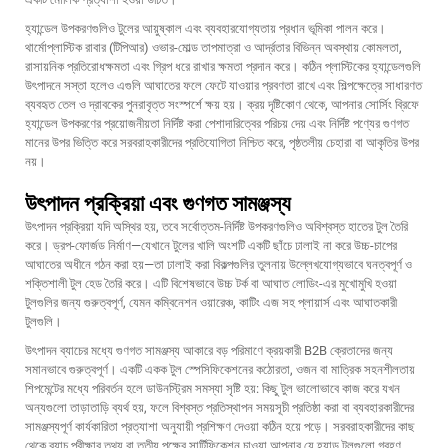
হ্যান্ডেল উপকরণগুলিও টুলের আয়ুষ্কাল এবং ব্যবহারযোগ্যতায় প্রধান ভূমিকা পালন করে।
থার্মোপ্লাস্টিক রাবার (টিপিআর) ওভার-মোল্ড তাপমাত্রা ও আর্দ্রতার বিভিন্ন অবস্থায় কোমলতা,
রাসায়নিক প্রতিরোধক্ষমতা এবং গ্রিপ ধরে রাখার ক্ষমতা প্রদান করে। কঠিন প্লাস্টিকের হ্যান্ডেলগুলি
উৎপাদনে সস্তা হলেও এগুলি আঘাতের ফলে ফেটে যাওয়ার প্রবণতা রাখে এবং শিল্পক্ষেত্রে সাধারণত
ব্যবহৃত তেল ও দ্রাবকের পুনরাবৃত্ত সংস্পর্শে ক্ষয় হয়। ক্রয় দৃষ্টিকোণ থেকে, আপনার সোর্সিং ব্রিফে
হ্যান্ডেল উপকরণের প্রয়োজনীয়তা নির্দিষ্ট করা পেশাদারিত্বের পরিচয় দেয় এবং নির্দিষ্ট পণ্যের গুণগত
মানের উপর ভিত্তি করে সরবরাহকারীদের প্রতিযোগিতা নিশ্চিত করে, পৃষ্ঠতলীয় চেহারা বা আকৃতির উপর
নয়।
উৎপাদন প্রক্রিয়া এবং গুণগত সামঞ্জস্য
উৎপাদন প্রক্রিয়া যদি অস্থির হয়, তবে সর্বোত্তম-নির্দিষ্ট উপকরণগুলিও অবিশ্বস্ত হাতের টুল তৈরি
করে। ড্রপ-ফোর্জড নির্মাণ—যেখানে টুলের খালি অংশটি একটি ছাঁচে ঢালাই না করে উচ্চ-চাপের
আঘাতের অধীনে গঠন করা হয়—তা ঢালাই করা বিকল্পগুলির তুলনায় উল্লেখযোগ্যভাবে ঘনত্বপূর্ণ ও
শক্তিশালী টুল হেড তৈরি করে। এটি বিশেষভাবে উচ্চ টর্ক বা আঘাত লোডিং-এর মুখোমুখি হওয়া
টুলগুলির জন্য গুরুত্বপূর্ণ, যেমন কম্বিনেশন ওয়ারেঞ্চ, কাটিং এজ সহ প্লায়ার্স এবং আঘাতকারী
টুলগুলি।
উৎপাদন ব্যাচের মধ্যে গুণগত সামঞ্জস্য আকারে বড় পরিমাণে ক্রয়কারী B2B ক্রেতাদের জন্য
সমানভাবে গুরুত্বপূর্ণ। একটি একক টুল স্পেসিফিকেশনের কঠোরতা, ওজন বা মাত্রিক সহনশীলতায়
শিপমেন্টের মধ্যে পরিবর্তন হলে ডাউনস্ট্রিম সমস্যা সৃষ্টি হয়: কিছু টুল ভালোভাবে কাজ করে যখন
অন্যগুলো তাড়াতাড়ি ব্যর্থ হয়, ফলে বিশ্বস্ত প্রতিস্থাপন সময়সূচী প্রতিষ্ঠা করা বা ব্যবহারকারীদের
সামঞ্জস্যপূর্ণ কার্যকারিতা প্রত্যাশা অনুযায়ী প্রশিক্ষণ দেওয়া কঠিন হয়ে পড়ে। সরবরাহকারীদের কাছ
থেকে ব্যাচ পরীক্ষার তথ্য বা তৃতীয় পক্ষের সার্টিফিকেশন চাওয়া আপনার যে হ্যান্ড টুলগুলো গ্রহণ