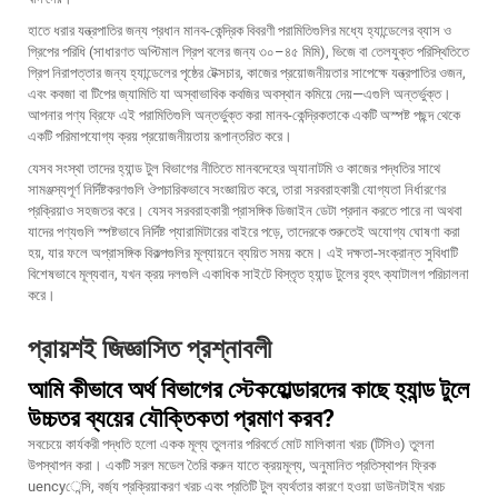
হাতে ধরার যন্ত্রপাতির জন্য প্রধান মানব-কেন্দ্রিক বিবরণী পরামিতিগুলির মধ্যে হ্যান্ডেলের ব্যাস ও
গ্রিপের পরিধি (সাধারণত অপ্টিমাল গ্রিপ বলের জন্য ৩০–৪৫ মিমি), ভিজে বা তেলযুক্ত পরিস্থিতিতে
গ্রিপ নিরাপত্তার জন্য হ্যান্ডেলের পৃষ্ঠের টেক্সচার, কাজের প্রয়োজনীয়তার সাপেক্ষে যন্ত্রপাতির ওজন,
এবং কবজা বা টিপের জ্যামিতি যা অস্বাভাবিক কবজির অবস্থান কমিয়ে দেয়—এগুলি অন্তর্ভুক্ত।
আপনার পণ্য ব্রিফে এই পরামিতিগুলি অন্তর্ভুক্ত করা মানব-কেন্দ্রিকতাকে একটি অস্পষ্ট পছন্দ থেকে
একটি পরিমাপযোগ্য ক্রয় প্রয়োজনীয়তায় রূপান্তরিত করে।
যেসব সংস্থা তাদের হ্যান্ড টুল বিভাগের নীতিতে মানবদেহের অ্যানাটমি ও কাজের পদ্ধতির সাথে
সামঞ্জস্যপূর্ণ নির্দিষ্টকরণগুলি ঔপচারিকভাবে সংজ্ঞায়িত করে, তারা সরবরাহকারী যোগ্যতা নির্ধারণের
প্রক্রিয়াও সহজতর করে। যেসব সরবরাহকারী প্রাসঙ্গিক ডিজাইন ডেটা প্রদান করতে পারে না অথবা
যাদের পণ্যগুলি স্পষ্টভাবে নির্দিষ্ট প্যারামিটারের বাইরে পড়ে, তাদেরকে শুরুতেই অযোগ্য ঘোষণা করা
হয়, যার ফলে অপ্রাসঙ্গিক বিকল্পগুলির মূল্যায়নে ব্যয়িত সময় কমে। এই দক্ষতা-সংক্রান্ত সুবিধাটি
বিশেষভাবে মূল্যবান, যখন ক্রয় দলগুলি একাধিক সাইটে বিস্তৃত হ্যান্ড টুলের বৃহৎ ক্যাটালগ পরিচালনা
করে।
প্রায়শই জিজ্ঞাসিত প্রশ্নাবলী
আমি কীভাবে অর্থ বিভাগের স্টেকহোল্ডারদের কাছে হ্যান্ড টুলে
উচ্চতর ব্যয়ের যৌক্তিকতা প্রমাণ করব?
সবচেয়ে কার্যকরী পদ্ধতি হলো একক মূল্য তুলনার পরিবর্তে মোট মালিকানা খরচ (টিসিও) তুলনা
উপস্থাপন করা। একটি সরল মডেল তৈরি করুন যাতে ক্রয়মূল্য, অনুমানিত প্রতিস্থাপন ফ্রিক
uencyেন্সি, বর্জ্য প্রক্রিয়াকরণ খরচ এবং প্রতিটি টুল ব্যর্থতার কারণে হওয়া ডাউনটাইম খরচ