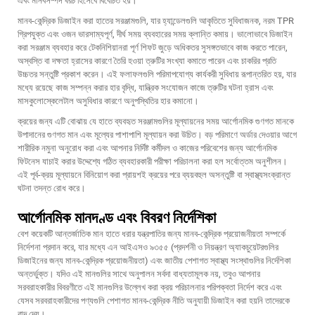
এবং মানবসম্পদ খরচ হিসেবে বিবেচিত হয়।
মানব-কেন্দ্রিক ডিজাইন করা হাতের সরঞ্জামগুলি, যার হ্যান্ডেলগুলি আকৃতিতে সুবিধাজনক, নরম TPR
গ্রিপযুক্ত এবং ওজন ভারসাম্যপূর্ণ, দীর্ঘ সময় ব্যবহারের সময় ক্লান্তি কমায়। ভালোভাবে ডিজাইন
করা সরঞ্জাম ব্যবহার করে টেকনিশিয়ানরা পূর্ণ শিফট জুড়ে অধিকতর সুসঙ্গতভাবে কাজ করতে পারেন,
অস্বস্তি বা দক্ষতা হ্রাসের কারণে তৈরি হওয়া ত্রুটির সংখ্যা কমাতে পারেন এবং চাকরির প্রতি
উচ্চতর সন্তুষ্টি প্রকাশ করেন। এই ফলাফলগুলি পরিমাপযোগ্য কার্যকরী সুবিধায় রূপান্তরিত হয়, যার
মধ্যে রয়েছে কাজ সম্পন্ন করার হার বৃদ্ধি, যান্ত্রিক সংযোজন কাজে ত্রুটির ঘটনা হ্রাস এবং
মাসকুলোস্কেলেটাল অসুবিধার কারণে অনুপস্থিতির হার কমানো।
ক্রয়ের জন্য এটি বোঝায় যে হাতে ব্যবহৃত সরঞ্জামগুলির মূল্যায়নের সময় আর্গোনমিক গুণগত মানকে
উপাদানের গুণগত মান এবং মূল্যের পাশাপাশি মূল্যায়ন করা উচিত। বড় পরিমাণে অর্ডার দেওয়ার আগে
শারীরিক নমুনা অনুরোধ করা এবং আপনার নির্দিষ্ট কর্মীদল ও কাজের পরিবেশের জন্য আর্গোনমিক
ফিটনেস যাচাই করার উদ্দেশ্যে গঠিত ব্যবহারকারী পরীক্ষা পরিচালনা করা হল সর্বোত্তম অনুশীলন।
এই পূর্ব-ক্রয় মূল্যায়নে বিনিয়োগ করা প্রায়শই ক্রয়ের পরে ব্যয়বহুল অসন্তুষ্টি বা স্বাস্থ্যসংক্রান্ত
ঘটনা তদন্ত রোধ করে।
আর্গোনমিক মানদণ্ড এবং বিবরণ নির্দেশিকা
বেশ কয়েকটি আন্তর্জাতিক মান হাতে ধরার যন্ত্রপাতির জন্য মানব-কেন্দ্রিক প্রয়োজনীয়তা সম্পর্কে
নির্দেশনা প্রদান করে, যার মধ্যে এন আইএসও ৯৩৫৫ (প্রদর্শনী ও নিয়ন্ত্রণ অ্যাকচুয়েটরগুলির
ডিজাইনের জন্য মানব-কেন্দ্রিক প্রয়োজনীয়তা) এবং জাতীয় পেশাগত স্বাস্থ্য সংস্থাগুলির নির্দেশিকা
অন্তর্ভুক্ত। যদিও এই মানগুলির সাথে অনুপালন সর্বদা বাধ্যতামূলক নয়, তবুও আপনার
সরবরাহকারীর বিবরণীতে এই মানগুলির উল্লেখ করা ক্রয় পরিচালনার পরিপক্বতা নির্দেশ করে এবং
যেসব সরবরাহকারীদের পণ্যগুলি পেশাগত মানব-কেন্দ্রিক নীতি অনুযায়ী ডিজাইন করা হয়নি তাদেরকে
বাদ দেয়।