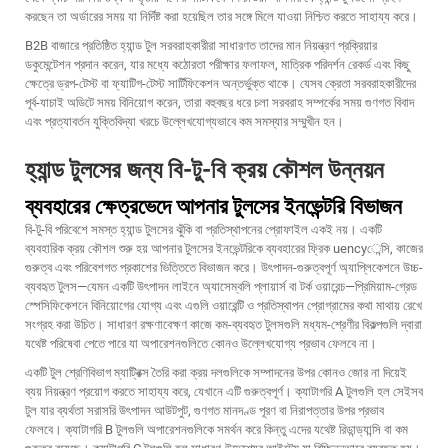
করছেন তা অর্ডারের সময় যা নির্দিষ্ট করা হয়েছিল তার সঙ্গে মিলে যাওয়া নিশ্চিত করতে সাহায্য করে।
B2B বাজারে প্রতিষ্ঠিত হ্যান্ড টুল সরবরাহকারীরা সাধারণত তাদের মান নিয়ন্ত্রণ প্রক্রিয়ার
ডকুমেন্টেশন প্রদান করেন, যার মধ্যে কঠোরতা পরীক্ষার ফলাফল, মাত্রিক পরিদর্শন রেকর্ড এবং কিছু
ক্ষেত্রে ড্রপ-টেস্ট বা ফ্যাটিগ-টেস্ট সার্টিফিকেশন অন্তর্ভুক্ত থাকে। যেসব ক্রেতা সরবরাহকারীদের
পূর্ব-যাচাই অডিটে সময় বিনিয়োগ করেন, তারা বহুবছর ধরে চলা সরবরাহ সম্পর্কের সময় গুণগত বিবাদ
এবং প্রত্যাবর্তন যুক্তিবিদ্যা খরচে উল্লেখযোগ্যভাবে কম সমস্যার সম্মুখীন হন।
হ্যান্ড টুলসের জন্য বি-টু-বি ক্রয় কৌশল উন্নয়ন
ব্যবহারের ক্ষেত্রভেদে আপনার টুলসের ইনভেন্টরি বিভাজন
বি-টু-বি পরিবেশে সমস্ত হ্যান্ড টুলসের ঝুঁকি বা প্রতিস্থাপনের প্রোফাইল একই নয়। একটি
ব্যবহারিক ক্রয় কৌশল শুরু হয় আপনার টুলসের ইনভেন্টরিকে ব্যবহারের ফ্রিক uencyেন্সি, কাজের
গুরুত্ব এবং পরিবেশগত প্রকাশের ভিত্তিতে বিভাজন করে। উৎপাদন-গুরুত্বপূর্ণ অ্যাপ্লিকেশনে উচ্চ-
ব্যবহৃত টুলস—যেমন একটি উৎপাদন লাইনে অ্যাসেম্বলি প্লায়ার্স বা টর্ক ওয়ারেন্চ—প্রিমিয়াম-গ্রেড
স্পেসিফিকেশনে বিনিয়োগের যোগ্য এবং এগুলি ওয়ারেন্টি ও প্রতিস্থাপন প্রোগ্রামের কথা মাথায় রেখে
সংগ্রহ করা উচিত। সাধারণ রক্ষণাবেক্ষণ কাজে কম-ব্যবহৃত টুলসগুলি মধ্যম-শ্রেণীর বিকল্পগুলি দ্বারা
যথেষ্ট পরিষেবা পেতে পারে যা অপারেশনগুলিতে কোনও উল্লেখযোগ্য প্রভাব ফেলবে না।
একটি টুল শ্রেণিবিভাগ ম্যাট্রিক্স তৈরি করা ক্রয় দলগুলিকে সম্পাদনের উপর কোনও জোর না দিয়েই
ব্যয় নিয়ন্ত্রণ প্রয়োগ করতে সাহায্য করে, যেখানে এটি গুরুত্বপূর্ণ। ক্যাটাগরি A টুলগুলি হল সেইসব
টুল যার ব্যর্থতা সরাসরি উৎপাদন আউটপুট, গুণগত মানদণ্ড পূরণ বা নিরাপত্তার উপর প্রভাব
ফেলবে। ক্যাটাগরি B টুলগুলি অপারেশনগুলিকে সমর্থন করে কিন্তু এদের যথেষ্ট রিডান্ড্যান্সি বা কম