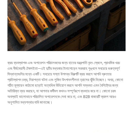
ক্রয় ব্যবস্থাপক এবং অপারেশন পরিচালকদের জন্য
হাতের যন্ত্রপাতি
বৃহৎ স্কেলে, প্রাথমিক খরচ
এবং দীর্ঘমেয়াদী টেকসইতা—এই দুটির মধ্যকার টানাপোড়েন সরবরাহ শৃঙ্খলে সবচেয়ে গুরুত্বপূর্ণ
সিদ্ধান্তগুলির মধ্যে একটি। সবচেয়ে সস্তা উপলব্ধ বিকল্পটি ক্রয় করলে আপনি দ্রুততর
প্রতিস্থাপন চক্র, নিরাপত্তা ঘটনা এবং লুকিত উৎপাদনশীলতা হ্রাসের ঝুঁকি নিচ্ছেন। অথচ, কোনো
গঠিত মূল্যায়ন কাঠামো ছাড়াই অত্যধিক বিনিয়োগ করলে আপনি সম্ভবত এমন বৈশিষ্ট্যের জন্য
অতিরিক্ত ব্যয় করছেন, যা আপনার কর্মীদল কখনও সম্পূর্ণরূপে ব্যবহার করে না। কোনো চরম
অবস্থাই ভালোভাবে পরিচালিত অপারেশনকে সেবা করে না, এবং B2B বাজারটি ক্রমশ আরও
অনুশাসিত মধ্যপন্থার দাবি জানাচ্ছে।