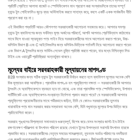
গুরুত্ব রয়েছে। ক্যাটাগরি C টুলগুলি হল সাধারণ-উদ্দেশ্যের আইটেম যা বিচ্ছিন্নভাবে ব্যবহৃত হয়।
প্রতিটি শ্রেণিতে আলাদা বাজেট ও স্পেসিফিকেশন মান প্রয়োগ করা সংস্থাগুলিকে তাদের সম্পূর্ণ
হ্যান্ড টুল পোর্টফোলিও জুড়ে ব্যয় অপ্টিমাইজ করতে সাহায্য করে, বদলে একটি একক সার্বজনীন নীতি
প্রয়োগ করা হয় না।
এই বিভাজিত পদ্ধতিটি আরও কৌশলগত সরবরাহকারী আলোচনা সহজতর করে। আপনার সমগ্র
হ্যান্ড টুল ক্যাটালগের জন্য সর্বনিম্ন মূল্য অর্জনের পরিবর্তে, আপনি আপনার শ্রেণিবিন্যাস কাঠামোর
সাথে মিলে যাওয়া স্তরযুক্ত পণ্য লাইন নিয়ে সরবরাহকারীদের সাথে আলোচনা করতে পারেন, উচ্চ-
ভলিউম বিভাগ B এবং C আইটেমগুলির জন্য ভলিউম-ভিত্তিক শর্তাবলী নিয়ে আলোচনা করতে পারেন
এবং বিভাগ A টুলগুলির জন্য সার্ভিস-লেভেল চুক্তি প্রতিষ্ঠা করতে পারেন, যার মধ্যে নিশ্চিতকৃত লিড
টাইম এবং ওয়ারেন্টি প্রতিক্রিয়া অন্তর্ভুক্ত থাকবে।
মূল্যের বাইরে সরবরাহকারী মূল্যায়নের মাপদণ্ড
B2B সংস্থার জন্য সঠিক হ্যান্ড টুল সরবরাহকারী নির্বাচন করতে হলে ক্যাটালগ মূল্যের অনেক বেশি
দিক মূল্যায়ন করা আবশ্যিক। প্রাথমিক মাপদণ্ড হল প্রযুক্তিগত দক্ষতা — সরবরাহকারী কি আপনার
টুলগুলি যে অ্যাপ্লিকেশনে ব্যবহৃত হবে তা বোঝে, এবং তারা প্রাসঙ্গিক পণ্য স্পেসিফিকেশন, উপাদান
সার্টিফিকেট এবং অ্যাপ্লিকেশন-সংক্রান্ত নির্দেশনা প্রদান করতে পারে? যে সরবরাহকারী আপনার
প্রযুক্তিগত প্রয়োজনীয়তার সাথে গভীরভাবে জড়িত, তিনি যে কোনও সরবরাহকারীর তুলনায়
ধারাবাহিক পণ্য মান সরবরাহ করার সম্ভাবনা অনেক বেশি, যিনি শুধুমাত্র মূল্যের উপর ভিত্তি করে
প্রতিযোগিতা করেন।
সরবরাহ শৃঙ্খলের বিশ্বস্ততা সমানভাবে গুরুত্বপূর্ণ, বিশেষ করে যেসব সংস্থার জাস্ট-ইন-টাইম
রক্ষণাবেক্ষণ পরিকল্পনা বা উৎপাদন পরিবেশ রয়েছে যেখানে টুলের উপলব্ধতা সরাসরি উৎপাদন হারকে
প্রভাবিত করে। সরবরাহকারীদের নেতৃত্ব সময়ের সামঞ্জস্যতা, ন্যূনতম অর্ডার পরিমাণের নমনীয়তা
এবং জরুরি অনুরোধগুলির প্রতি প্রতিক্রিয়াশীলতা মূল্যায়ন করুন। দীর্ঘমেয়াদী B2B হ্যান্ড টুল