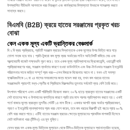
উপস্থাপিত নীতিগুলি আপনাকে খরচ নিয়ন্ত্রণ এবং কার্যক্রমের বিশ্বস্ততা উভয়কে সামঞ্জস্য করতে
সাহায্য করবে।
বিএমবি (B2B) ক্রয়ে হাতের সরঞ্জামের প্রকৃত খরচ
বোঝা
কেন একক মূল্য একটি ভ্রান্তিকর বেঞ্চমার্ক
বি ২ বি ক্রয় প্রক্রিয়ায়, প্রতিটি সরঞ্জাম ক্রয়ের সিদ্ধান্তকে একক মূল্যের উপর ভিত্তি করে গড়ে
তোলা সহজ হয়ে যায়। প্রতি-টুকরো কম মূল্য ক্রয় অর্ডারের লাইন আইটেমটি কমিয়ে দেয় এবং
স্বল্পমেয়াদী বাজেট লক্ষ্যগুলি পূরণ করে। তবে একক মূল্য প্রতিস্থাপনের ফ্রিকোয়েন্সি, ওয়ারেন্টি দাবি
প্রক্রিয়াকরণের খরচ, সরঞ্জাম ব্যর্থতার কারণে হওয়া ডাউনটাইম এবং উচ্চ-টার্নওভার সরঞ্জাম ইনভেন্টরি
পরিচালনার সাথে জড়িত সম্পূর্ণ শ্রম খরচ—এসব বিষয়কে বিবেচনায় আনে না। যখন এই সমস্ত
ফ্যাক্টরগুলিকে ১২ বা ২৪ মাসের সময়কালের জন্য মডেল করা হয়, তখন কম খরচের হাতের
সরঞ্জামগুলি প্রায়শই মধ্য-শ্রেণীর বা প্রিমিয়াম বিকল্পগুলির তুলনায় সর্বমোট ব্যয় বেশি তৈরি করে।
উৎপাদন পরিবেশে এমন একটি পরিস্থিতি বিবেচনা করুন: ৩০% ছাড়ে ক্রয়কৃত হাতের সরঞ্জামের একটি
সেট হাতলের ক্ষয় ও উপাদানের ক্লান্তির কারণে প্রতি চার মাস পরপর প্রতিস্থাপন করতে হয়। একই
শর্তে বাজার মূল্যে ক্রয়কৃত তুলনীয় সেটটি ১৪ মাস টিকে। একবার আপনি ক্রয় অর্ডার প্রক্রিয়াকরণ,
গ্রহণ ও ইনভেন্টরি ব্যবস্থাপনার শ্রম খরচ যোগ করেন, তবে কম খরচের বিকল্পটি দুই বছরে প্রায় ৬০%
বেশি খরচ করতে পারে। এটিই হাতের সরঞ্জাম ক্রয়ের ক্ষেত্রে মূল্যায়নের প্রাথমিক মাপকাঠি হিসেবে
মোট মালিকানা খরচ (টিসিও) এর মূল যুক্তি।
যেসব ক্রয় দল একক-মূল্য ভিত্তিক মূল্যায়ন থেকে টিসিও-ভিত্তিক মূল্যায়নে স্থানান্তরিত হয়েছে,