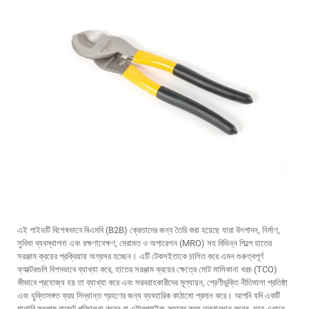
এই গাইডটি বিশেষভাবে বিএমবি (B2B) ক্রেতাদের জন্য তৈরি করা হয়েছে যারা উৎপাদন, নির্মাণ,
সুবিধা ব্যবস্থাপনা এবং রক্ষণাবেক্ষণ, মেরামত ও অপারেশন (MRO) সহ বিভিন্ন শিল্পে হাতের
সরঞ্জাম ক্রয়ের প্রক্রিয়ায় অগ্রসর হচ্ছেন। এটি টেকসইতাকে চালিত করে এমন গুরুত্বপূর্ণ
ফ্যাক্টরগুলি বিশদভাবে ব্যাখ্যা করে, হাতের সরঞ্জাম ক্রয়ের ক্ষেত্রে মোট মালিকানা খরচ (TCO)
কীভাবে প্রযোজ্য হয় তা ব্যাখ্যা করে এবং সরবরাহকারীদের মূল্যায়ন, শ্রেণীভুক্তি নীতিমালা প্রতিষ্ঠা
এবং যুক্তিসঙ্গত ক্রয় সিদ্ধান্ত গ্রহণের জন্য ব্যবহারিক কাঠামো প্রদান করে। আপনি যদি একটি
মাঝারি সরঞ্জাম বাজেট পরিচালনা করেন বা এন্টারপ্রাইজ-স্তরের ক্রয় তত্ত্বাবধান করেন, তবে এখানে