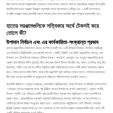
উচ্চ-মানের হাতের সরঞ্জামগুলি সাধারণত ফোম-ইনলে শ্যাডো বোর্ড বা স্বয়ংক্রিয় সরঞ্জাম ডিসপেন্সিং
ক্যাবিনেটের মতো সরঞ্জাম নিয়ন্ত্রণ ব্যবস্থার সাথে ভালোভাবে একীভূত হয়। একটি ভালোভাবে
সংগঠিত সরঞ্জাম ঘরের কার্যকরী দক্ষতা সময়ের সাথে সাথে সরাসরি শ্রম সাশ্রয়ে রূপান্তরিত হয়।
হাতের সরঞ্জামগুলিকে সত্যিকার অর্থে টেকসই করে
তোলে কী?
উপাদান নির্বাচন এবং এর কার্যকারিতা-সংক্রান্ত প্রভাব
হাতের যন্ত্রপাতির টেকসইতা কোনও অস্পষ্ট গুণাবলী নয়—এটি উপকরণ নির্বাচন, উৎপাদন প্রক্রিয়া
এবং ডিজাইন ইঞ্জিনিয়ারিং-এর সরাসরি ফাংশন। কাটিং, গ্রিপিং এবং টার্নিং যন্ত্রপাতির ক্ষেত্রে, বেস
উপকরণ হল টেকসইতার সবচেয়ে মৌলিক চালক। প্লায়ার্স, ওয়ারেন্স এবং অনুরূপ যন্ত্রপাতির জন্য
ক্রোম ভ্যানাডিয়াম স্টিল (CrV) শিল্প ক্ষেত্রের আদর্শ হিসাবে বিবেচিত হয়, কারণ এর মিশ্র ধাতু গঠন
কঠোরতা, শক্তি এবং চাপের অধীনে বিকৃতির প্রতি প্রতিরোধের মধ্যে একটি আদর্শ ভারসাম্য প্রদান
করে। নিম্ন-মানের কার্বন স্টিল থেকে তৈরি যন্ত্রপাতি পৃষ্ঠে অভিন্ন দেখতে হলেও পেশাদার ব্যবহারের
দীর্ঘ সময় পর জব জ্যামিতি বা হ্যান্ডেলের শক্তিতে পরিমাপযোগ্য অবনতি দেখাবে।
ক্ষয়কারী পরিবেশে—সমুদ্র সংক্রান্ত, রাসায়নিক প্রক্রিয়াকরণ, খাদ্য উৎপাদন বা বহিরঙ্গন রক্ষণাবেক্ষণ
—ব্যবহৃত হাতের সরঞ্জামের জন্য পৃষ্ঠ চিকিত্সা আধার উপাদানের মতোই গুরুত্বপূর্ণ। ক্রোম প্লেটিং,
নিকেল প্লেটিং এবং পাউডার কোটিং প্রত্যেকটি ভিন্ন স্তরের ক্ষয় প্রতিরোধ ও ঘর্ষণ সহনশীলতা
প্রদান করে। ক্রয়কারীদের অবশ্যই মরামারি প্রতিরোধের সাধারণ দাবি গ্রহণ না করে উপাদান ও
কোটিংয়ের বিশেষ বিবরণ অনুরোধ করতে হবে। যাচাইযোগ্য প্রযুক্তিগত ডেটা শীটগুলি পেশাদার
B2B সরবরাহ ক্রয়ের মানদণ্ড এবং যেকোনো গুণগত হাতের সরঞ্জাম সরবরাহকারীর কাছ থেকে এটি
একটি মৌলিক প্রত্যাশা হওয়া উচিত।