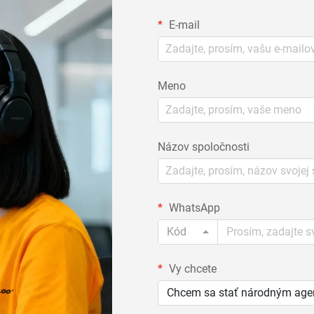
E-mail
Meno
Názov spoločnosti
WhatsApp
Kód
Vy chcete
Chcem sa stať národným ag