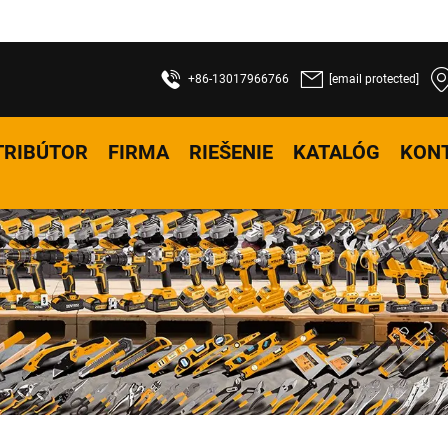
+86-13017966766
[email protected]
TRIBÚTOR
FIRMA
RIEŠENIE
KATALÓG
KON