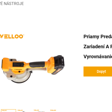
É NÁSTROJE
Priamy Preda
Zariadení A 
Vyrovnávani
Dopyt