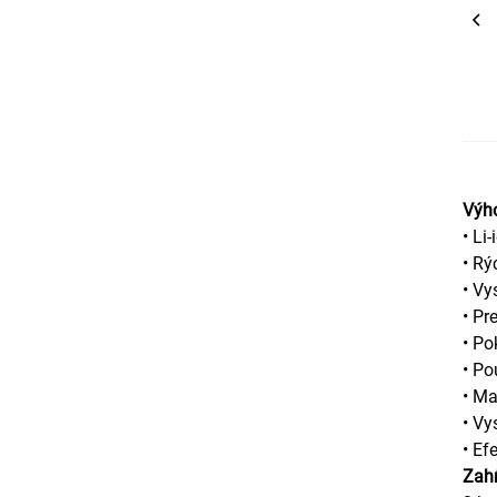
Výh
• Li
• Rý
• Vy
• Pr
• Po
• Po
• Ma
• Vy
• Ef
Zahŕ