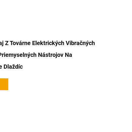
j Z Továrne Elektrických Vibračných
Priemyselných Nástrojov Na
e Dlaždíc