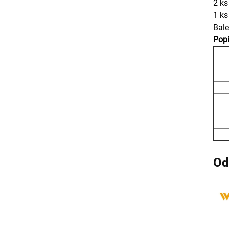
2 ks
1 ks
Bale
Pop
Od