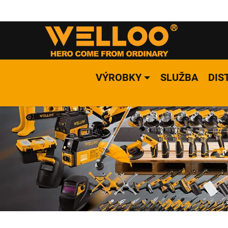
VÝROBKY
SLUŽBA
DIS