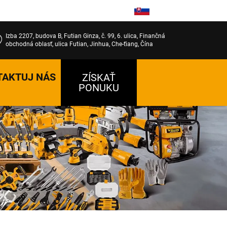
SK
Izba 2207, budova B, Futian Ginza, č. 99, 6. ulica, Finančná
obchodná oblasť, ulica Futian, Jinhua, Che-ťiang, Čína
TAKTUJ NÁS
ZÍSKAŤ
PONUKU