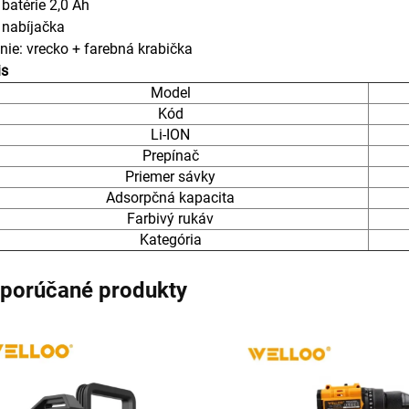
 batérie 2,0 Ah
 nabíjačka
nie: vrecko + farebná krabička
is
Model
Kód
Li-ION
Prepínač
Priemer sávky
Adsorpčná kapacita
Farbivý rukáv
Kategória
porúčané produkty