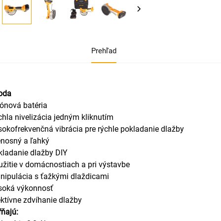
Prehľad
oda
-iónová batéria
chla nivelizácia jedným kliknutím
sokofrekvenčná vibrácia pre rýchle pokladanie dlažby
enosný a ľahký
kladanie dlažby DIY
užitie v domácnostiach a pri výstavbe
nipulácia s ťažkými dlaždicami
soká výkonnosť
ektívne zdvíhanie dlažby
ňajú: