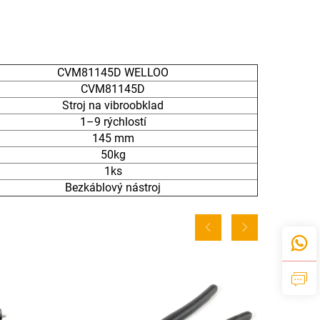
CVM81145D WELLOO
CVM81145D
Stroj na vibroobklad
1–9 rýchlostí
145 mm
50kg
1ks
Bezkáblový nástroj