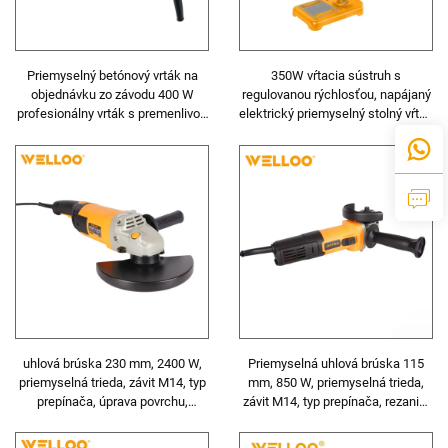
Priemyselný betónový vrták na
350W vŕtacia sústruh s
objednávku zo závodu 400 W
regulovanou rýchlosťou, napájaný
profesionálny vrták s premenlivou
elektrický priemyselný stolný vŕtač
rýchlosťou a rázovým efektom
s káblom pre kov a drevo
uhlová brúska 230 mm, 2400 W,
Priemyselná uhlová brúska 115
priemyselná trieda, závit M14, typ
mm, 850 W, priemyselná trieda,
prepínača, úprava povrchu,
závit M14, typ prepínača, rezanie,
rezanie, leštenie, brúsenie
leštenie, brúsenie