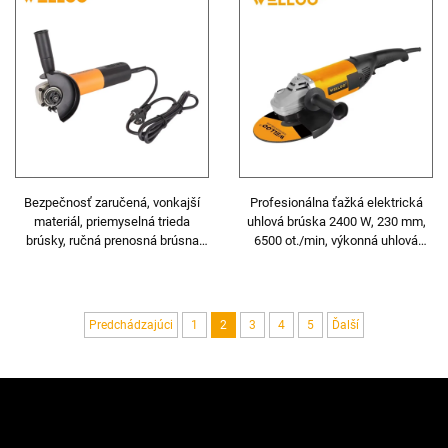
Bezpečnosť zaručená, vonkajší
Profesionálna ťažká elektrická
materiál, priemyselná trieda
uhlová brúska 2400 W, 230 mm,
brúsky, ručná prenosná brúsna
6500 ot./min, výkonná uhlová
doska, uhlová brúska
brúska
Predchádzajúci
1
2
3
4
5
Ďalší