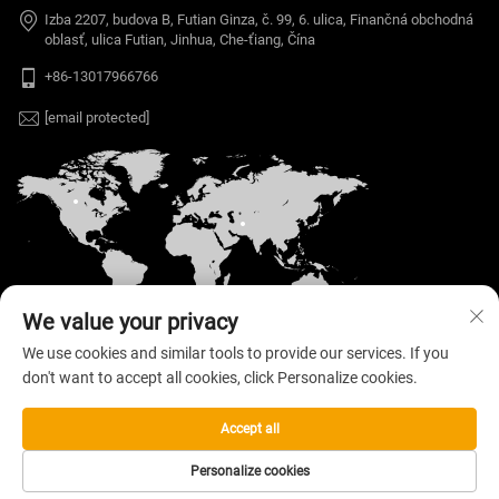
Izba 2207, budova B, Futian Ginza, č. 99, 6. ulica, Finančná obchodná
oblasť, ulica Futian, Jinhua, Che-ťiang, Čína
+86-13017966766
[email protected]
We value your privacy
We use cookies and similar tools to provide our services. If you
don't want to accept all cookies, click Personalize cookies.
Autorské práva © 2026 Welloo Electronic
Technology Co., Ltd. Vyhradené všetky práva. —
Zásady ochrany súkromia
Accept all
Personalize cookies