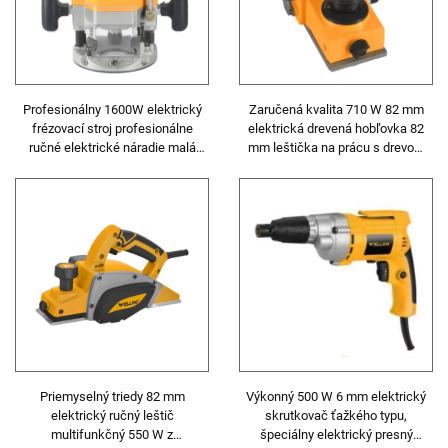
Profesionálny 1600W elektrický
Zaručená kvalita 710 W 82 mm
frézovací stroj profesionálne
elektrická drevená hobľovka 82
ručné elektrické náradie malá
mm leštička na prácu s drevom
hobľovňa na drevo elektrický
elektrické náradie
frézovací stroj na drevo
Priemyselný triedy 82 mm
Výkonný 500 W 6 mm elektrický
elektrický ručný leštič
skrutkovač ťažkého typu,
multifunkčný 550 W z
špeciálny elektrický presný