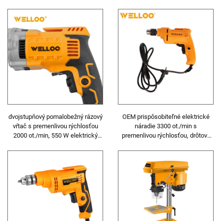
nehrdzavejúcej ocele bez
skrutkovač pre stavebné
zaťaženia 15800 ot./min hobľovka
inžinierstvo
dvojstupňový pomalobežný rázový
OEM prispôsobiteľné elektrické
vŕtač s premenlivou rýchlosťou
náradie 3300 ot./min s
2000 ot./min, 550 W elektrický
premenlivou rýchlosťou, drôtový
pohon
ručný vŕtač