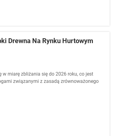
óbki Drewna Na Rynku Hurtowym
 miarę zbliżania się do 2026 roku, co jest
ogami związanymi z zasadą zrównoważonego
ącymi efektywności produkcji. Zakupujący w
ują...