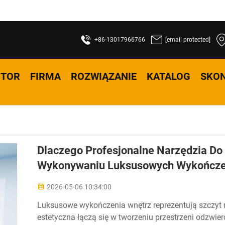
+86-13017966766
[email protected]
UTOR
FIRMA
ROZWIĄZANIE
KATALOG
SKON
Dlaczego Profesjonalne Narzędzia Do
Wykonywaniu Luksusowych Wykończe
2026-05-06 10:34:00
Luksusowe wykończenia wnętrz reprezentują szczyt rz
estetyczna łączą się w tworzeniu przestrzeni odzwie