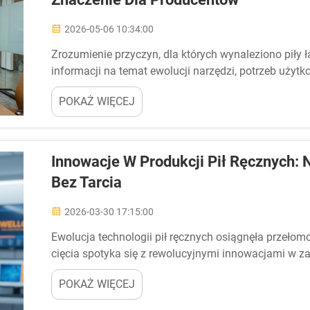
2026-05-06 10:34:00
Zrozumienie przyczyn, dla których wynaleziono pił
informacji na temat ewolucji narzędzi, potrzeb użyt
– informacji, które nadal mają istotne znaczenie w dz
POKAŻ WIĘCEJ
Nieoczekiwane pochodzenie piły łańcuchowej z dzied
Innowacje W Produkcji Pił Ręcznych:
Bez Tarcia
2026-03-30 17:15:00
Ewolucja technologii pił ręcznych osiągnęła przeł
cięcia spotyka się z rewolucyjnymi innowacjami w z
dziedzinie produkcji przekształcają sposób, w jaki spec
POKAŻ WIĘCEJ