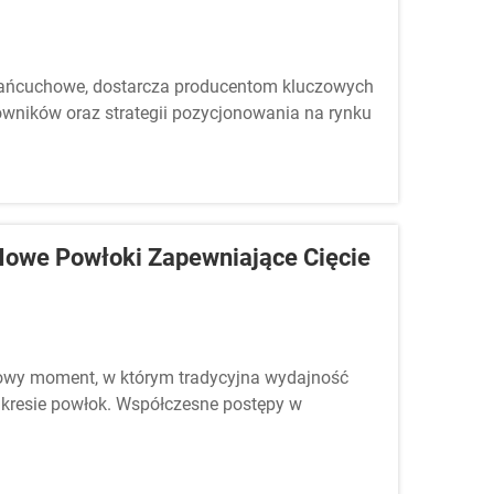
y łańcuchowe, dostarcza producentom kluczowych
kowników oraz strategii pozycjonowania na rynku
isiejszej branży narzędzi elektrycznych.
ziny medycyny...
 Nowe Powłoki Zapewniające Cięcie
omowy moment, w którym tradycyjna wydajność
akresie powłok. Współczesne postępy w
jaliści i rzemieślnicy korzystają z pił ręcznych...