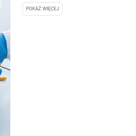
elegancję. W tej wymagającej dziedzinie jakość narzę
POKAŻ WIĘCEJ