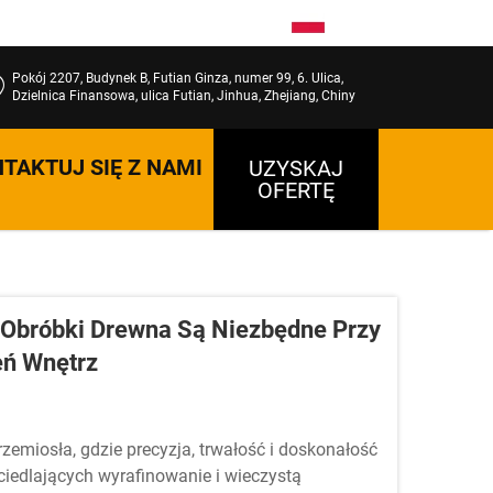
PL
Pokój 2207, Budynek B, Futian Ginza, numer 99, 6. Ulica,
Dzielnica Finansowa, ulica Futian, Jinhua, Zhejiang, Chiny
TAKTUJ SIĘ Z NAMI
UZYSKAJ
OFERTĘ
 Obróbki Drewna Są Niezbędne Przy
ń Wnętrz
emiosła, gdzie precyzja, trwałość i doskonałość
rciedlających wyrafinowanie i wieczystą