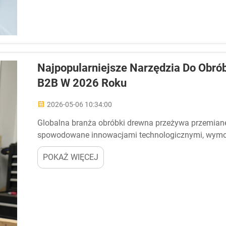
Najpopularniejsze Narzędzia Do Obr
B2B W 2026 Roku
2026-05-06 10:34:00
Globalna branża obróbki drewna przeżywa przemianę w
spowodowane innowacjami technologicznymi, wym
rozwoju oraz zmieniającymi się wymaganiami dotycz
POKAŻ WIĘCEJ
modelu B2B na rynku hurtowym coraz częściej poszuk