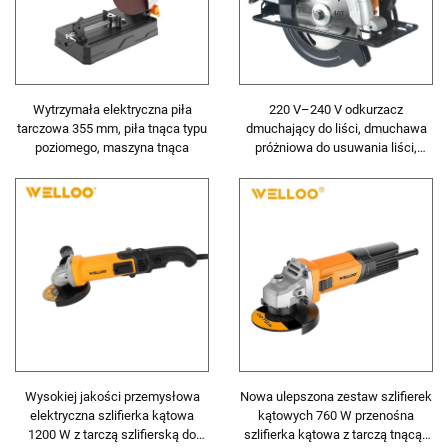
Wytrzymała elektryczna piła
220 V–240 V odkurzacz
tarczowa 355 mm, piła tnąca typu
dmuchający do liści, dmuchawa
poziomego, maszyna tnąca
próżniowa do usuwania liści,
czyszczenia tarasów, dmuchawy
do pielęgnacji trawników
Wysokiej jakości przemysłowa
Nowa ulepszona zestaw szlifierek
elektryczna szlifierka kątowa
kątowych 760 W przenośna
1200 W z tarczą szlifierską do
szlifierka kątowa z tarczą tnącą i