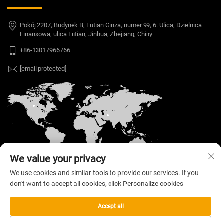
Pokój 2207, Budynek B, Futian Ginza, numer 99, 6. Ulica, Dzielnica
Finansowa, ulica Futian, Jinhua, Zhejiang, Chiny
+86-13017966766
[email protected]
We value your privacy
We use cookies and similar tools to provide our services. If you
don't want to accept all cookies, click Personalize cookies.
Copyright © 2026 Welloo Electronic Technology Co.,
Ltd. Wszelkie prawa zastrzeżone. —
Polityka
prywatności
Accept all