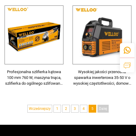
polerowania metalu i prac
taśmą mierniczą
ciężkich
Profesjonalna szlifierka kątowa
Wysokiej jakości przenośna
100 mm 760 W, maszyna tnąca,
spawarka inwerterowa 35-50 V o
szlifierka do ogólnego szlifowania
wysokiej częstotliwości, domowa
i polerowania
spawarka z cyfrowym
wyświetlaczem LCD
Wcześniejszy
1
2
3
4
5
Dalej