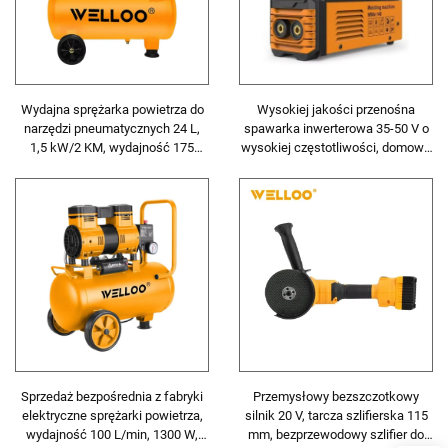
Wydajna sprężarka powietrza do
Wysokiej jakości przenośna
narzędzi pneumatycznych 24 L,
spawarka inwerterowa 35-50 V o
1,5 kW/2 KM, wydajność 175
wysokiej częstotliwości, domowa
L/min
spawarka z cyfrowym
wyświetlaczem LCD
Sprzedaż bezpośrednia z fabryki
Przemysłowy bezszczotkowy
elektryczne sprężarki powietrza,
silnik 20 V, tarcza szlifierska 115
wydajność 100 L/min, 1300 W,
mm, bezprzewodowy szlifier do