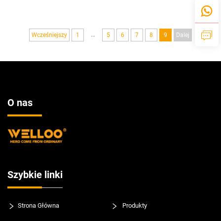
elektryczne sprężarki chłodzone
cięcia i polerowania
powietrzem
...
Wcześniejszy
1
5
6
7
8
9
Dalej
O nas
Szybkie linki
Strona Główna
Produkty